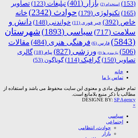
بازار
(401)
(153)
تبلیغات
(123)
تصاویر
استخدام
(2)
حوادث
(2342)
خانه
(165)
تکنولوژی
(179)
دانش و
خاص
(392)
خواندنی
(148)
خبر فوری
(11)
شهرستان
سیاسی
(1893)
سلامت
(717)
(5843)
فرهنگی هنری
(484)
مقالات
فارس
(6)
ورزشی
(827)
(506)
گالری
پیام
(18)
نیازمندی ها
(0)
تصاویر
(150)
گرافیک
(114)
گوناگون
(53)
خانه
تماس با ما
تمام حقوق مادی و معنوی این سایت محفوظ می باشد و استفاده از
مطالب با ذکر منبع بلامانع است.
DESIGNE BY:
SP Agency
×
سیاسی
اجتماعی
حوادث، انتظامی
بازار