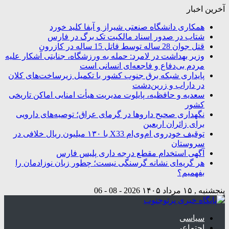
آخرین اخبار
همکاری دانشگاه صنعتی شیراز و آبفا کلید خورد
شتاب در صدور اسناد مالکیت تک برگ در فارس
قتل جوان 28 ساله توسط قاتل 15 ساله در کازرون
وزیر بهداشت در لامرد: حمله به ورزشگاه، جنایتی آشکار علیه
مردم بی‌دفاع و فاجعه‌ای انسانی است
پایداری شبکه برق جنوب کشور با تکمیل زیرساخت‌های کلان
در داراب و زرین‌دشت
سعدیه و حافظیه، پایلوت مدیریت هیأت امنایی اماکن تاریخی
کشور
نگهداری صحیح داروها در گرمای عراق؛ توصیه‌های دارویی
برای زائران اربعین
توقیف خودروی ام‌وی‌ام X33 با ۱۳۰ میلیون ریال خلافی در
سروستان
آگهی استخدام مقطع درجه داری پلیس فارس
هر گریه‌ای نشانه گرسنگی نیست؛ چطور زبان نوزادمان را
بفهمیم؟
پنجشنبه , ۱۵ مرداد ۱۴۰۵
2026 - 08 - 06
سیاسی
اجتماعی