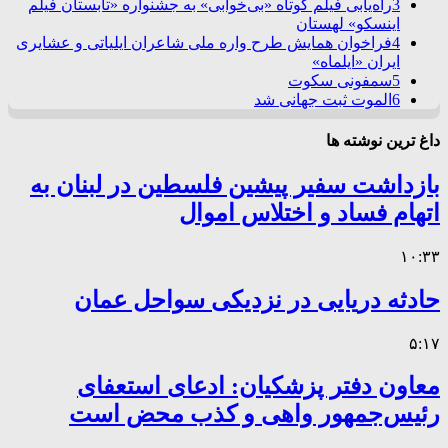
3
راه‌یابی فیلم کوتاه «بی‌خوابی» به جشنواره «تابستان فیلم
اینسکو» لهستان
4
فراخوان همایش طرح واره ملی شاعران ایلیاتی و عشایری
ایران «ایلماه»
5
سمفونی سکوت
6
الموت ثبت جهانی شد
داغ ترین نوشته ها
بازداشت سفیر پیشین فلسطین در لبنان به
اتهام فساد و اختلاس اموال
۱۰:۳۳
حادثه دریایی در نزدیکی سواحل عمان
۵:۱۷
معاون دفتر پزشکیان: ادعای استعفای
رئیس‌جمهور واهی و کذب محض است