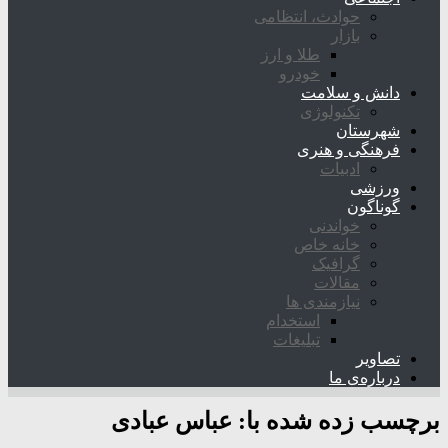
حوادث، انتظامی
بازار
طلا و ارز
خودرو
دانش و سلامت
تکنولوژی
شهرستان
فرهنگی و هنری
ادبیات
ورزشی
گوناگون
خواندنی
خانه خاص
گرافیک
مقالات
نیازمندی ها
استخدام
تبلیغات
تصاویر
درباره‌ی ما
برچسب زده شده با:
عباس عبادی