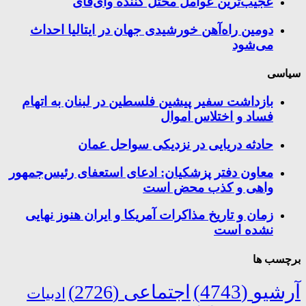
عجیب‌ترین عوامل مختل کننده وای‌فای
دومین راه‌آهن خورشیدی جهان در ایتالیا احداث
می‌شود
سیاسی
بازداشت سفیر پیشین فلسطین در لبنان به اتهام
فساد و اختلاس اموال
حادثه دریایی در نزدیکی سواحل عمان
معاون دفتر پزشکیان: ادعای استعفای رئیس‌جمهور
واهی و کذب محض است
زمان و تاریخ مذاکرات آمریکا و ایران هنوز نهایی
نشده است
برچسب ها
آرشیو
(4743)
اجتماعی
(2726)
ادبیات