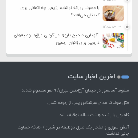
با مصرف روزانه نوشابه رژیمی چه اتفاقی برای
کبدتان می‌افتد؟
۱۴۰۵-۰۵-۱۳
نگهداری صحیح داروها در گرمای عراق؛ توصیه‌های
دارویی برای زائران اربعین
اخرین اخبار سایت
سقوط آسانسور در میدان آرژانتین تهران/ ۹ نفر مصدوم شدند
قتل هولناک مداح سرشناس پس از ربوده شدن
کامیون با راننده هشت ساله توقیف شد
آتش سوزی و انفجار یک منزل دوطبقه در شیراز / حادثه خسارت
جانی نداشت