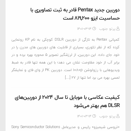
دوربین جدید Pentax قادر به ثبت تصاویری با
حساسیت ایزو 819,200 است
پرتو جنوب
۱۴۰۱-۰۳-۱۴
کمپانی Pentax به تازگی از دوربین DSLR کوچکی به نام KP رونمایی
کرده که از نظر تئوری، بسیاری از قابلیت های دوربین های مدرن را در
خود جای داده. این دوربین، از لرزشگیر تصویر 5 محوره بهره برده و در
برابر آب از خود مقاومت نشان می دهد؛ با این همه تنها قادر به ضبط
ویدیوهایی با رزولوشن 1080p است. دوربین PK از وای فای و نمایشگر
لمسی بهره می برد اما تنها از 27 […]
کیفیت عکاسی با موبایل تا سال 2024 از دوربین‌های
DLSR هم بهتر می‌شود
پرتو جنوب
۱۴۰۱-۰۳-۱۴
«تروسی شیمیزو» رئیس و مدیرعامل Sony Semiconductor Solutions