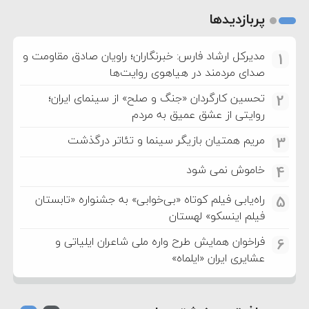
پربازدیدها
مدیرکل ارشاد فارس: خبرنگاران؛ راویان صادق مقاومت و
1
صدای مردمند در هیاهوی روایت‌ها
تحسین کارگردان «جنگ و صلح» از سینمای ایران؛
2
روایتی از عشق عمیق به مردم
مریم همتیان بازیگر سینما و تئاتر درگذشت
3
خاموش نمی شود
4
راه‌یابی فیلم کوتاه «بی‌خوابی» به جشنواره «تابستان
5
فیلم اینسکو» لهستان
فراخوان همایش طرح واره ملی شاعران ایلیاتی و
6
عشایری ایران «ایلماه»