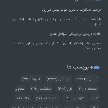
ترامپ: مذاکرات با تهران خوب پیش می‌رود
بازداشت سفیر پیشین فلسطین در لبنان به اتهام فساد و اختلاس
اموال
حادثه دریایی در نزدیکی سواحل عمان
معاون دفتر پزشکیان: ادعای استعفای رئیس‌جمهور واهی و کذب
محض است
برچسب ها
آرشیو
(4743)
اجتماعی
(2727)
ادبیات
(153)
استخدام
(2)
بازار
(404)
تبلیغات
(123)
تصاویر
(165)
تکنولوژی
(180)
حوادث
(2347)
خانه خاص
(392)
خبر فوری
(11)
خواندنی
(151)
دانش و سلامت