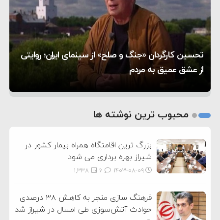
۸:۵۷
متوقف شدند
ترامپ مدعی توافق تاریخی برای خلع سلاح کامل
۱۶:۱۹
حماس شد
اعتراض عراقچی به همتای بلغارستانی به دلیل کمک
۱۰:۱۵
به آمریکا در حملات به ایران
کشورهایی که به متجاوزان کمک می کنند پاسخ
هر گریه‌ای نشانه گرسنگی نیست؛ چطور زبان نوزادمان را
تحسین کارگردان «جنگ و صلح» از سینمای ایران؛ روایتی
۶:۰۵
سختی خواهند گرفت
سنتکام پایان تجاوز جدید به ایران را اعلام کرد
۵ شهر افسانه‌ای هخامنشی که هنوز هم زنده هستند
بفهمیم؟
از عشق عمیق به مردم
1
2
محبوب ترین نوشته ها
3
بزرگ ترین اقامتگاه همراه بیمار کشور در
شیراز بهره برداری می شود
1,338
6
۱۴۰۳-۰۸-۰۹
فرهنگ سازی منجر به کاهش ۳۸ درصدی
حوادث آتش‌سوزی طی امسال در شیراز شد