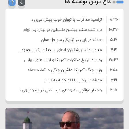
داغ ترین نوشته ها
۸:۳۶
ترامپ: مذاکرات با تهران خوب پیش می‌رود
۱۰:۳۳
بازداشت سفیر پیشین فلسطین در لبنان به اتهام
۵:۱۷
فساد و اختلاس اموال
حادثه دریایی در نزدیکی سواحل عمان
۴:۴۱
معاون دفتر پزشکیان: ادعای استعفای رئیس‌جمهور
۲۰:۳۹
واهی و کذب محض است
زمان و تاریخ مذاکرات آمریکا و ایران هنوز نهایی
۶:۵۰
نشده است
وزیر جنگ آمریکا: ماشین جنگی ما آماده حمله
۶:۲۱
نظامی علیه ایران است
موافقت ترامپ با لغو حمله به ایران
۲:۱۵
هشدار عراقچی به همتای عربستانی درباره همراهی با
۷:۱۰
آمریکا
مقام ارشد امنیتی: برنامه گسترده‌ای برای پاسخ به
۵:۴۵
دیوانگی آمریکا داریم
ترامپ دستور حملات جدید علیه ایران را صادر کرد
۱۲:۵۹
سپاه: دو نفتکش متخلف مورد اصابت قرار گرفته و