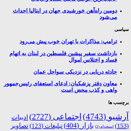
دومین راه‌آهن خورشیدی جهان در ایتالیا احداث
می‌شود
سیاسی
ترامپ: مذاکرات با تهران خوب پیش می‌رود
بازداشت سفیر پیشین فلسطین در لبنان به اتهام
فساد و اختلاس اموال
حادثه دریایی در نزدیکی سواحل عمان
معاون دفتر پزشکیان: ادعای استعفای رئیس‌جمهور
واهی و کذب محض است
برچسب ها
آرشیو
(4743)
اجتماعی
(2727)
ادبیات
بازار
(404)
(153)
تبلیغات
(123)
تصاویر
استخدام
(2)