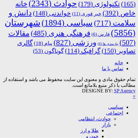
حوادث
(2343)
خانه
(165)
تکنولوژی
(179)
دانش و
خاص
(392)
خواندنی
(148)
خبر فوری
(11)
شهرستان
سیاسی
(1894)
سلامت
(717)
(5856)
فرهنگی هنری
(485)
مقالات
فارس
(6)
ورزشی
(827)
(507)
گالری
پیام
(18)
نیازمندی ها
(0)
تصاویر
(150)
گرافیک
(114)
گوناگون
(53)
خانه
تماس با ما
تمام حقوق مادی و معنوی این سایت محفوظ می باشد و استفاده از
مطالب با ذکر منبع بلامانع است.
DESIGNE BY:
SP Agency
×
سیاسی
اجتماعی
حوادث، انتظامی
بازار
طلا و ارز
خودرو