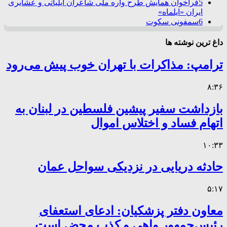
5
فراخوان همایش طرح واره ملی شاعران ایلیاتی و عشایری
ایران «ایلماه»
6
سمفونی سکوت
داغ ترین نوشته ها
ترامپ: مذاکرات با تهران خوب پیش می‌رود
۸:۳۶
بازداشت سفیر پیشین فلسطین در لبنان به
اتهام فساد و اختلاس اموال
۱۰:۳۳
حادثه دریایی در نزدیکی سواحل عمان
۵:۱۷
معاون دفتر پزشکیان: ادعای استعفای
رئیس‌جمهور واهی و کذب محض است