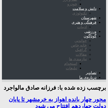
خودرو
دانش و سلامت
تکنولوژی
شهرستان
فرهنگی و هنری
ادبیات
ورزشی
گوناگون
خواندنی
خانه خاص
گرافیک
مقالات
نیازمندی ها
استخدام
تبلیغات
تصاویر
درباره‌ی ما
برچسب زده شده با:
فرزانه صادق مالواجرد
محور چهار بانده اهواز به خرمشهر تا پایان
دولت چهاردهم افتتاح می شود