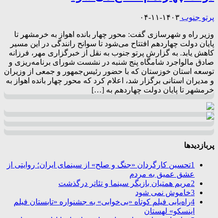
پرتو جنوب
۱۴۰۳-۱۱-۰۴
وزیر راه و شهرسازی گفت: محور چهار بانده اهواز به خرمشهر تا
پایان دولت چهاردهم افتتاح می‌شود تا سوانح رانندگی در این مسیر
کاهش یابد. به گزارش پرتو جنوب به نقل از خبرگزاری مهر، فرزانه
صادق مالواجرد شامگاه پنج شنبه در نشست شورای برنامه‌ریزی و
توسعه استان خوزستان که با حضور رئیس‌جمهور و جمعی از وزیران
و مدیران استانی برگزار شد، اعلام کرد که محور چهار بانده اهواز به
خرمشهر تا پایان دولت چهاردهم به […]
پربازدیدها
1
تحسین کارگردان «جنگ و صلح» از سینمای ایران؛ روایتی از
عشق عمیق به مردم
2
مریم همتیان بازیگر سینما و تئاتر درگذشت
3
خاموش نمی شود
4
راه‌یابی فیلم کوتاه «بی‌خوابی» به جشنواره «تابستان فیلم
اینسکو» لهستان