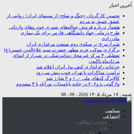
آخرین اخبار
تحسین کارگردان «جنگ و صلح» از سینمای ایران؛ روایتی از
عشق عمیق به مردم
هشدار درباره فروش حواله‌های صوری خودروهای وارداتی
طرح درمانی جهاد دانشگاهی فارس برای یک بیماری
مادرزادی
شیرازمرغ؛ بر سکوی دوم صنعت مرغداری ایران
برگزاری موکب حرم مطهر حضرت سید علاءالدین حسین(ع)
تعطیلی ۴ مرکز غیرمجاز دندانپزشکی در شیراز از ابتدای
مردادماه تاکنون
جزئیات راه اندازی کیف پول ایران اعلام شد
ترامپ: مذاکرات با تهران خوب پیش می‌رود
کالابرگ کدهای ملی ۰، ۱ و ۲ شارژ شد
واژگونی پژو۲۰۶ در جاده بابامیدان- نورآباد با ۳ مصدوم
شنبه , ۱۷ مرداد ۱۴۰۵
2026 - 08 - 08
سیاسی
اجتماعی
حوادث، انتظامی
بازار
طلا و ارز