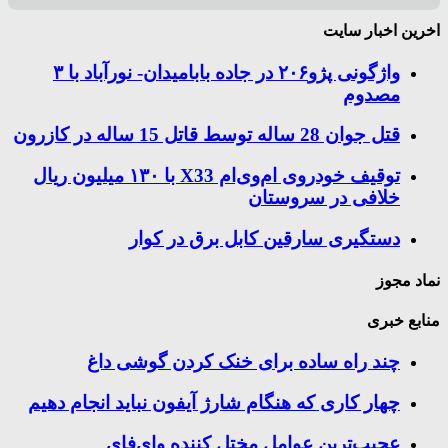
اخرین اخبار سایت
واژگونی پژو۲۰۶ در جاده بابامیدان- نورآباد با ۳
مصدوم
قتل جوان 28 ساله توسط قاتل 15 ساله در کازرون
توقیف خودروی ام‌وی‌ام X33 با ۱۳۰ میلیون ریال
خلافی در سروستان
دستگیری سارقین کابل برق در کوار
نماد مجوز
منابع خبری
چند راه‌ ساده برای خنک کردن گوشی داغ
چهار کاری که هنگام شارژ آیفون نباید انجام دهیم
عجیب‌ترین عوامل مختل کننده وای‌فای