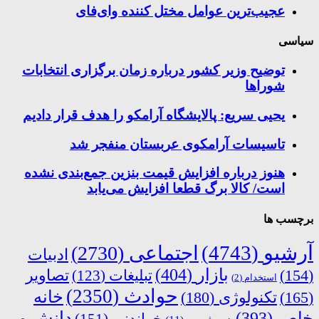
عجیب‌ترین عوامل مختل کننده وای‌فای
سیاسی
توضیح وزیر کشور درباره زمان برگزاری انتخابات
شوراها
یحیی سریع: پالایشگاه آرامکو را هدف قرار دادیم
تاسیسات آرامکوی عربستان منفجر شد
هنوز درباره افزایش قیمت بنزین جمع‌بندی نشده
است/ کالا برگ قطعا افزایش می‌یابد
برچسب ها
آرشیو
(4743)
اجتماعی
(2730)
ادبیات
بازار
(404)
(154)
تبلیغات
(123)
تصاویر
استخدام
(2)
حوادث
(2350)
خانه
(165)
تکنولوژی
(180)
دانش و
خاص
(393)
خواندنی
(151)