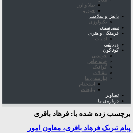
طلا و ارز
خودرو
دانش و سلامت
تکنولوژی
شهرستان
فرهنگی و هنری
ادبیات
ورزشی
گوناگون
خواندنی
خانه خاص
گرافیک
مقالات
نیازمندی ها
استخدام
تبلیغات
تصاویر
درباره‌ی ما
برچسب زده شده با:
فرهاد باقری
پیام تبریک فرهاد باقری، معاون امور