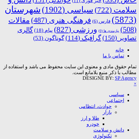
خبر فوری
(11)
شهرستان
سیاسی
(1902)
سلامت
(722)
(5873)
فرهنگی هنری
(487)
مقالات
فارس
(6)
ورزشی
(827)
(508)
گالری
پیام
(18)
نیازمندی ها
(0)
تصاویر
(150)
گرافیک
(114)
گوناگون
(53)
خانه
تماس با ما
تمام حقوق مادی و معنوی این سایت محفوظ می باشد و استفاده از
مطالب با ذکر منبع بلامانع است.
DESIGNE BY:
SP Agency
×
سیاسی
اجتماعی
حوادث، انتظامی
بازار
طلا و ارز
خودرو
دانش و سلامت
تکنولوژی