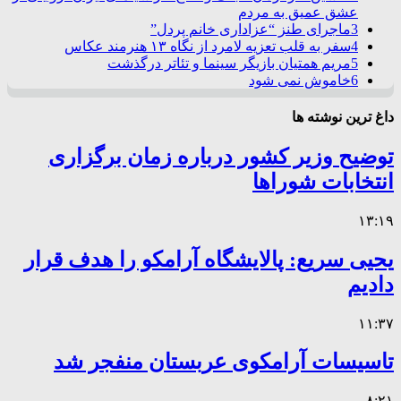
عشق عمیق به مردم
3
ماجرای طنز “عزاداری خانم پردل”
4
سفر به قلب تعزیه لامرد از نگاه ۱۳ هنرمند عکاس
5
مریم همتیان بازیگر سینما و تئاتر درگذشت
6
خاموش نمی شود
داغ ترین نوشته ها
توضیح وزیر کشور درباره زمان برگزاری
انتخابات شوراها
۱۳:۱۹
یحیی سریع: پالایشگاه آرامکو را هدف قرار
دادیم
۱۱:۳۷
تاسیسات آرامکوی عربستان منفجر شد
۸:۲۱