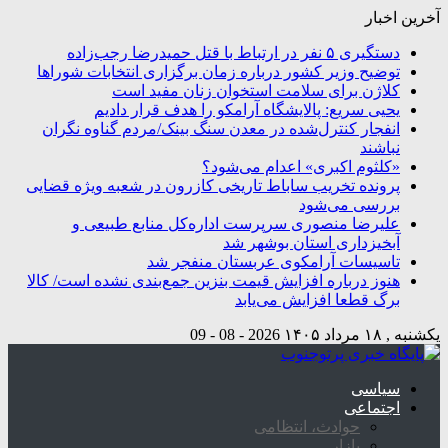
آخرین اخبار
دستگیری ۵ نفر در ارتباط با قتل حمیدرضا رجب‌زاده
توضیح وزیر کشور درباره زمان برگزاری انتخابات شوراها
کلاژن برای سلامت استخوان زنان مفید است
یحیی سریع: پالایشگاه آرامکو را هدف قرار دادیم
انفجار کنترل‌شده در معدن سنگ بینک/مردم گناوه نگران
نباشند
«کلثوم اکبری» اعدام می‌شود؟
پرونده تخریب ساباط تاریخی کازرون در شعبه ویژه قضایی
بررسی می‌شود
علیرضا منصوری سرپرست اداره‌کل منابع طبیعی و
آبخیزداری استان بوشهر شد
تاسیسات آرامکوی عربستان منفجر شد
هنوز درباره افزایش قیمت بنزین جمع‌بندی نشده است/ کالا
برگ قطعا افزایش می‌یابد
یکشنبه , ۱۸ مرداد ۱۴۰۵
2026 - 08 - 09
سیاسی
اجتماعی
حوادث، انتظامی
بازار