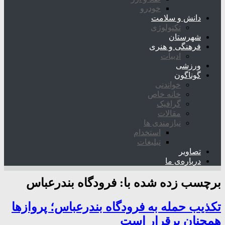
خودرو
دانش و سلامت
تکنولوژی
شهرستان
فرهنگی و هنری
ادبیات
ورزشی
گوناگون
خواندنی
خانه خاص
گرافیک
مقالات
نیازمندی ها
استخدام
تبلیغات
تصاویر
درباره‌ی ما
برچسب زده شده با:
فرودگاه بندرعباس
تکذیب حمله به فرودگاه بندرعباس؛ پروازها
همچنان برقرار است