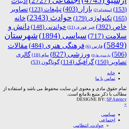
اجتماعی
(2727)
ادبیات
بازار
(403)
(153)
تبلیغات
(123)
تصاویر
استخدام
(2)
حوادث
(2343)
خانه
(165)
تکنولوژی
(179)
دانش و
خاص
(392)
خواندنی
(148)
خبر فوری
(11)
شهرستان
سیاسی
(1894)
سلامت
(717)
(5849)
فرهنگی هنری
(484)
مقالات
فارس
(6)
ورزشی
(827)
(506)
گالری
پیام
(18)
نیازمندی ها
(0)
تصاویر
(150)
گرافیک
(114)
گوناگون
(53)
خانه
تماس با ما
تمام حقوق مادی و معنوی این سایت محفوظ می باشد و استفاده از
مطالب با ذکر منبع بلامانع است.
DESIGNE BY:
SP Agency
×
سیاسی
اجتماعی
حوادث، انتظامی