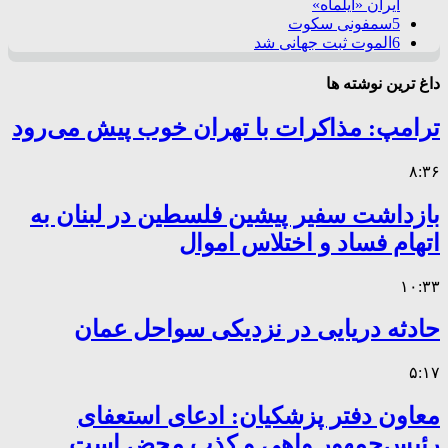
ایران «ایلماه»
5
سمفونی سکوت
6
الموت ثبت جهانی شد
داغ ترین نوشته ها
ترامپ: مذاکرات با تهران خوب پیش می‌رود
۸:۳۶
بازداشت سفیر پیشین فلسطین در لبنان به
اتهام فساد و اختلاس اموال
۱۰:۳۳
حادثه دریایی در نزدیکی سواحل عمان
۵:۱۷
معاون دفتر پزشکیان: ادعای استعفای
رئیس‌جمهور واهی و کذب محض است