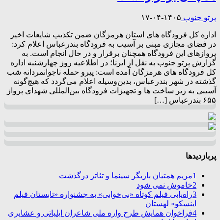
پرتو جنوب
۱۴۰۵-۰۴-۱۷
اداره کل فرودگاه های استان هرمزگان ضمن تکذیب شایعات اخیر
در فضای مجازی مبنی بر آسیب به فرودگاه بندرعباس اعلام کرد:
پروازهای این فرودگاه همچنان برقرار و در حال انجام است. به
گزارش پرتو جنوب به نقل از ایرنا؛ در اطلاعیه روز چهارشنبه اداره
کل فرودگاه های هرمزگان آمده است: پیرو حمله ناجوانمردانه شب
گذشته در شهر بندرعباس، بدین‌وسیله اعلام می‌گردد که هیچ‌گونه
آسیبی به زیر ساخت ها و تجهیزات فرودگاه بین‌المللی شهدای پرواز
۶۵۵ بندرعباس […]
پربازدیدها
1
مریم همتیان بازیگر سینما و تئاتر درگذشت
2
خاموش نمی شود
3
راه‌یابی فیلم کوتاه «بی‌خوابی» به جشنواره «تابستان فیلم
اینسکو» لهستان
4
فراخوان همایش طرح واره ملی شاعران ایلیاتی و عشایری