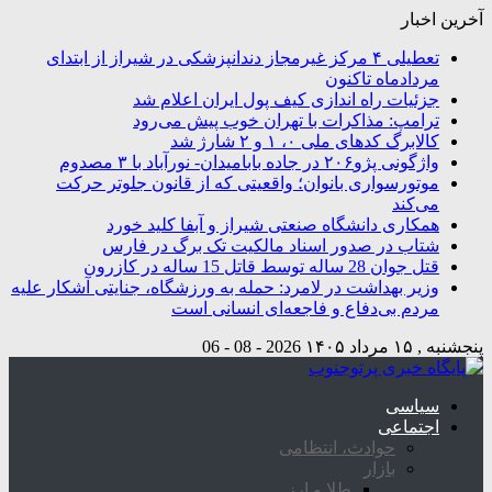
آخرین اخبار
تعطیلی ۴ مرکز غیرمجاز دندانپزشکی در شیراز از ابتدای
مردادماه تاکنون
جزئیات راه اندازی کیف پول ایران اعلام شد
ترامپ: مذاکرات با تهران خوب پیش می‌رود
کالابرگ کدهای ملی ۰، ۱ و ۲ شارژ شد
واژگونی پژو۲۰۶ در جاده بابامیدان- نورآباد با ۳ مصدوم
موتورسواری بانوان؛ واقعیتی که از قانون جلوتر حرکت
می‌کند
همکاری دانشگاه صنعتی شیراز و آبفا کلید خورد
شتاب در صدور اسناد مالکیت تک برگ در فارس
قتل جوان 28 ساله توسط قاتل 15 ساله در کازرون
وزیر بهداشت در لامرد: حمله به ورزشگاه، جنایتی آشکار علیه
مردم بی‌دفاع و فاجعه‌ای انسانی است
پنجشنبه , ۱۵ مرداد ۱۴۰۵
2026 - 08 - 06
سیاسی
اجتماعی
حوادث، انتظامی
بازار
طلا و ارز