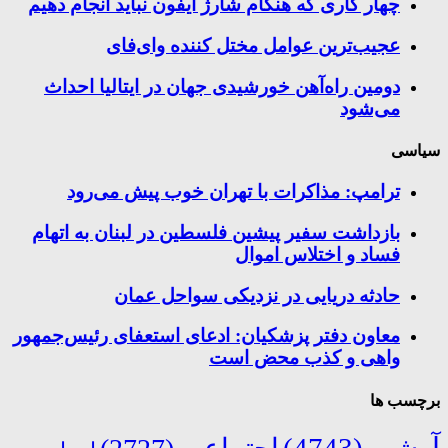
چهار کاری که هنگام شارژ آیفون نباید انجام دهیم
عجیب‌ترین عوامل مختل کننده وای‌فای
دومین راه‌آهن خورشیدی جهان در ایتالیا احداث
می‌شود
سیاسی
ترامپ: مذاکرات با تهران خوب پیش می‌رود
بازداشت سفیر پیشین فلسطین در لبنان به اتهام
فساد و اختلاس اموال
حادثه دریایی در نزدیکی سواحل عمان
معاون دفتر پزشکیان: ادعای استعفای رئیس‌جمهور
واهی و کذب محض است
برچسب ها
آرشیو
(4743)