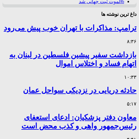
6
الموت ثبت جهانی شد
داغ ترین نوشته ها
ترامپ: مذاکرات با تهران خوب پیش می‌رود
۸:۳۶
بازداشت سفیر پیشین فلسطین در لبنان به
اتهام فساد و اختلاس اموال
۱۰:۳۳
حادثه دریایی در نزدیکی سواحل عمان
۵:۱۷
معاون دفتر پزشکیان: ادعای استعفای
رئیس‌جمهور واهی و کذب محض است