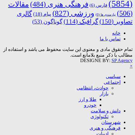
(5854)
فرهنگی هنری
(484)
مقالات
فارس
(6)
ورزشی
(827)
(506)
گالری
پیام
(18)
نیازمندی ها
(0)
تصاویر
(150)
گرافیک
(114)
گوناگون
(53)
خانه
تماس با ما
تمام حقوق مادی و معنوی این سایت محفوظ می باشد و استفاده از
مطالب با ذکر منبع بلامانع است.
DESIGNE BY:
SP Agency
×
سیاسی
اجتماعی
حوادث، انتظامی
بازار
طلا و ارز
خودرو
دانش و سلامت
تکنولوژی
شهرستان
فرهنگی و هنری
ادبیات