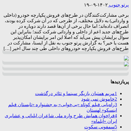
پرتو جنوب
۱۴۰۲-۰۹-۱۹
برخی مشارکت‌کنندگان در طرح‌های فروش یکپارچه خودرو (داخلی
و وارداتی) به دلایل مختلف، از طرحی که در آن شرکت کرده بودند،
انصراف داده‌اند؛ اما حال برخی از آن‌ها قصد دارند دوباره در
طرح‌های جدید اعم از داخلی‌ و وارداتی شرکت کنند؛ بنابراین این
سوال برایشان پیش می‌آید که اصلا این امر برایشان امکان‌پذیر
هست یا خیر؟ به گزارش پرتو جنوب به نقل از ایسنا، مشارکت در
طرح‌های فروش یکپارچه خودروهای داخلی طی چند سال اخیر […]
پربازدیدها
1
مریم همتیان بازیگر سینما و تئاتر درگذشت
2
خاموش نمی شود
3
راه‌یابی فیلم کوتاه «بی‌خوابی» به جشنواره «تابستان فیلم
اینسکو» لهستان
4
فراخوان همایش طرح واره ملی شاعران ایلیاتی و عشایری
ایران «ایلماه»
5
سمفونی سکوت