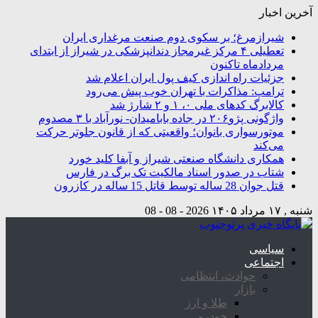
آخرین اخبار
شیرازمرغ؛ بر سکوی دوم صنعت مرغداری ایران
تعطیلی ۴ مرکز غیرمجاز دندانپزشکی در شیراز از ابتدای
مردادماه تاکنون
جزئیات راه اندازی کیف پول ایران اعلام شد
ترامپ: مذاکرات با تهران خوب پیش می‌رود
کالابرگ کدهای ملی ۰، ۱ و ۲ شارژ شد
واژگونی پژو۲۰۶ در جاده بابامیدان- نورآباد با ۳ مصدوم
موتورسواری بانوان؛ واقعیتی که از قانون جلوتر حرکت
می‌کند
همکاری دانشگاه صنعتی شیراز و آبفا کلید خورد
شتاب در صدور اسناد مالکیت تک برگ در فارس
قتل جوان 28 ساله توسط قاتل 15 ساله در کازرون
شنبه , ۱۷ مرداد ۱۴۰۵
2026 - 08 - 08
سیاسی
اجتماعی
حوادث، انتظامی
بازار
طلا و ارز
خودرو