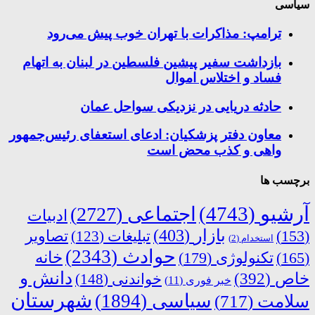
سیاسی
ترامپ: مذاکرات با تهران خوب پیش می‌رود
بازداشت سفیر پیشین فلسطین در لبنان به اتهام
فساد و اختلاس اموال
حادثه دریایی در نزدیکی سواحل عمان
معاون دفتر پزشکیان: ادعای استعفای رئیس‌جمهور
واهی و کذب محض است
برچسب ها
آرشیو
(4743)
اجتماعی
(2727)
ادبیات
بازار
(403)
(153)
تبلیغات
(123)
تصاویر
استخدام
(2)
حوادث
(2343)
خانه
(165)
تکنولوژی
(179)
دانش و
خاص
(392)
خواندنی
(148)
خبر فوری
(11)
شهرستان
سیاسی
(1894)
سلامت
(717)