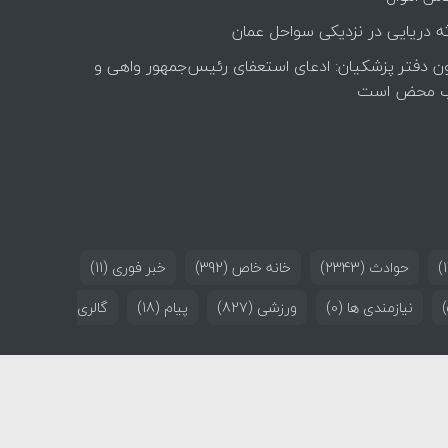
ه دریایی در نزدیکی سواحل عمان
ن دفتر پزشکیان: ادعای استعفای رئیس‌جمهور واهی و
 محض است
حوادث
(2343)
خانه خاص
(392)
خبر فوری
(11)
نیازمندی ها
(0)
ورزشی
(827)
پیام
(18)
گالری