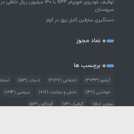
توقیف خودروی ام‌وی‌ام X33 با ۱۳۰ میلیون ریال خلافی در
سروستان
دستگیری سارقین کابل برق در کوار
نماد مجوز
برچسب ها
آرشیو
(4743)
اجتماعی
(2727)
ادبیات
(153)
استخد
خواندنی
(148)
دانش و سلامت
(717)
سیاسی
(1894)
تصاویر
(150)
گرافیک
(114)
گوناگون
(53)
خانه
تماس با ما