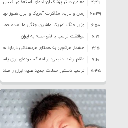
معاون دفتر پزشکیان: ادعای استعفای رئیس
۴:۴۱
است
زمان و تاریخ مذاکرات آمریکا و ایران هنوز نه
۲۰:۳۹
وزیر جنگ آمریکا: ماشین جنگی ما آماده حمله 
۶:۵۰
موافقت ترامپ با لغو حمله به ایران
۶:۲۱
هشدار عراقچی به همتای عربستانی درباره همرا
۲:۱۵
مقام ارشد امنیتی: برنامه گسترده‌ای برای پاسخ 
۷:۱۰
ترامپ دستور حملات جدید علیه ایران را صادر 
۵:۴۵
سپاه: دو نفتکش متخلف مورد اصابت قرار گر
۱۲:۵۹
ترامپ مدعی توافق تاریخی برای خلع سلاح ک
۸:۵۷
اعتراض عراقچی به همتای بلغارستانی به دلیل
۱۶:۱۹
ایران
کشورهایی که به متجاوزان کمک می کنند پ
۱۰:۱۵
سنتکام پایان تجاوز جدید به ایران را اعلام کرد