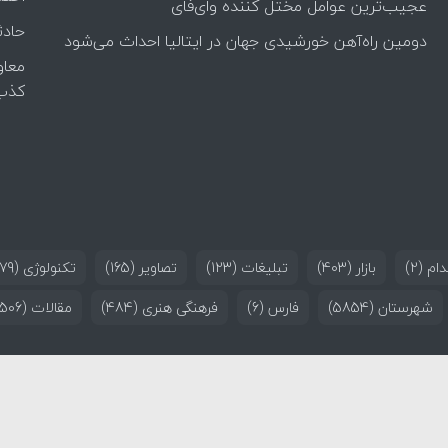
عجیب‌ترین عوامل مختل کننده وای‌فای
حادث
دومین راه‌آهن خورشیدی جهان در ایتالیا احداث می‌شود
معاو
کذب
ام
(2)
بازار
(403)
تبلیغات
(123)
تصاویر
(165)
تکنولوژی
(179)
شهرستان
(5854)
فارس
(6)
فرهنگی هنری
(484)
مقالات
(506)