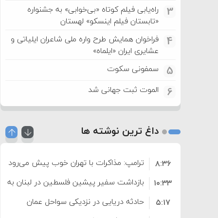
راه‌یابی فیلم کوتاه «بی‌خوابی» به جشنواره
3
«تابستان فیلم اینسکو» لهستان
فراخوان همایش طرح واره ملی شاعران ایلیاتی و
4
عشایری ایران «ایلماه»
سمفونی سکوت
5
الموت ثبت جهانی شد
6
داغ ترین نوشته ها
ترامپ: مذاکرات با تهران خوب پیش می‌رود
۸:۳۶
بازداشت سفیر پیشین فلسطین در لبنان به اته
۱۰:۳۳
حادثه دریایی در نزدیکی سواحل عمان
۵:۱۷