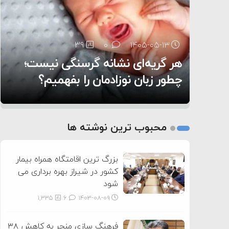
۶:۰۵
39
28
0
0
۱۴۰۵-۰۵-۱۳
۱۴۰۵-۰۵-۱۲
هر گریه‌ای نشانه گرسنگی نیست؛
تغذیه پدر می‌تواند بر سلامت نوزاد
13
0
۱۴۰۵-۰۵-۱۲
تأثیر بگذارد
روی دیگر زندگی
چطور زبان نوزادمان را بفهمیم؟
1
2
محبوب ترین نوشته ها
3
بزرگ ترین اقامتگاه همراه بیمار
کشور در شیراز بهره برداری می
شود
1,335
6
۱۴۰۳-۰۸-۰۹
فرهنگ سازی منجر به کاهش ۳۸