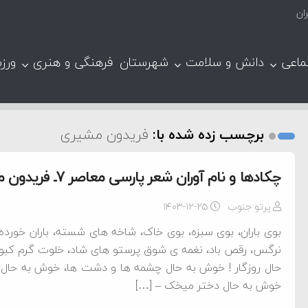
ان
ماعی
دانش و سلامت
شهرستان
فرهنگی و هنری
ورز
برچسب زده شده با:
فریدون مشیری
چکادها و نام آوران شعر پارسی معاصر 7ـ فریدون مشیری
پرتو جنوب
۱۴۰۳-۱۲-۲۵
بوی باران، بوی سبزه، بوی خاک، شاخه های شسته، باران خورده
نرگس، رقص باد، نغمه ی شوق پرستو های شاد، خلوت گرم کبو
حال روزگار ! خوش به حال چشمه ها و دشت ها، خوش به حال دا
خوش به حال دختر میخک – […]