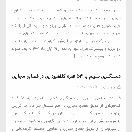
مدیر سامانه یکپارچه فروش خودرو گفت: سامانه تخصیص یکپارچه
خودروها از سوم تا ١٠ خرداد ماه برای ثبت پنج درخواست متقاضیان
خرید خودرو فعال خواهد شد. به گزارش پرتو جنوب به نقل از باشگاه
خبرنگاران جوان، مهدی تقدسی گفت: اکنون شروطی که برای مادران
متقاضی شرکت در این طرح‌های فروش یکپارچه هستند، احراز داشتن
دو فرزند و بیشتر که فرزند دوم به بعد از ۱۹ آبان ماه ۱۴۰۱ به بعد متولد
شده باشد همچون داشتن […]
دستگیری متهم با 54 فقره کلاهبرداری در فضای مجازی
پرتو جنوب
۱۴۰۲-۰۲-۲۷
فرمانده انتظامی كازرون از دستگیری فردي با اعتراف به 54 فقره
کلاهبرداری از طریق فضای مجازی با اسم مستعار خبر داد. به گزارش
پرتو جنوب، سرهنگ اسماعیل زراعیتان در گفت‌وگو با پايگاه خبري
پليس، در تشریح این خبر بيان كرد: در پي گزارش چند فقره کلاهبرداری
از شهروندان از طریق فضای مجازی با عناوین مختلف (قرعه‌كشي و