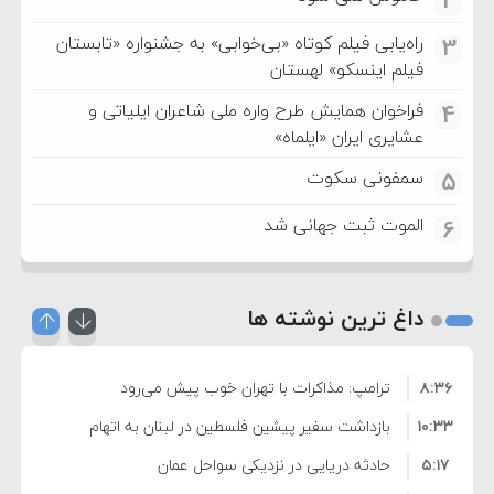
2
راه‌یابی فیلم کوتاه «بی‌خوابی» به جشنواره «تابستان
3
فیلم اینسکو» لهستان
فراخوان همایش طرح واره ملی شاعران ایلیاتی و
4
عشایری ایران «ایلماه»
سمفونی سکوت
5
الموت ثبت جهانی شد
6
داغ ترین نوشته ها
۸:۳۶
ترامپ: مذاکرات با تهران خوب پیش می‌رود
۱۰:۳۳
بازداشت سفیر پیشین فلسطین در لبنان به اتهام
۵:۱۷
فساد و اختلاس اموال
حادثه دریایی در نزدیکی سواحل عمان