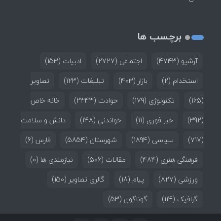
برچسب ها
آرشیو
(4743)
اجتماعی
(2727)
ادبیات
(153)
استخدام
(2)
بازار
(403)
تبلیغات
(123)
تصاویر
(165)
تکنولوژی
(179)
حوادث
(2343)
خانه خاص
(392)
خبر فوری
(11)
خواندنی
(148)
دانش و سلامت
(717)
سیاسی
(1894)
شهرستان
(5854)
فارس
(6)
فرهنگی هنری
(484)
مقالات
(506)
نیازمندی ها
(0)
ورزشی
(827)
پیام
(18)
گالری تصاویر
(150)
گرافیک
(114)
گوناگون
(53)