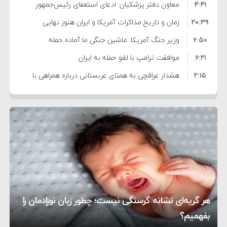
۴:۴۱
معاون دفتر پزشکیان: ادعای استعفای رئیس‌جمهور
۲۰:۳۹
واهی و کذب محض است
زمان و تاریخ مذاکرات آمریکا و ایران هنوز نهایی
۶:۵۰
نشده است
وزیر جنگ آمریکا: ماشین جنگی ما آماده حمله
۶:۲۱
نظامی علیه ایران است
موافقت ترامپ با لغو حمله به ایران
۲:۱۵
هشدار عراقچی به همتای عربستانی درباره همراهی با
۷:۱۰
آمریکا
مقام ارشد امنیتی: برنامه گسترده‌ای برای پاسخ به
۵:۴۵
دیوانگی آمریکا داریم
ترامپ دستور حملات جدید علیه ایران را صادر کرد
۱۲:۵۹
سپاه: دو نفتکش متخلف مورد اصابت قرار گرفته و
۸:۵۷
متوقف شدند
ترامپ مدعی توافق تاریخی برای خلع سلاح کامل
۱۶:۱۹
حماس شد
اعتراض عراقچی به همتای بلغارستانی به دلیل کمک
۱۰:۱۵
به آمریکا در حملات به ایران
کشورهایی که به متجاوزان کمک می کنند پاسخ
هر گریه‌ای نشانه گرسنگی نیست؛ چطور زبان نوزادمان را
۶:۰۵
سختی خواهند گرفت
سنتکام پایان تجاوز جدید به ایران را اعلام کرد
بفهمیم؟
روی دیگر زندگی
تغذیه پدر می‌تواند بر سلامت نوزاد تأثیر بگذارد