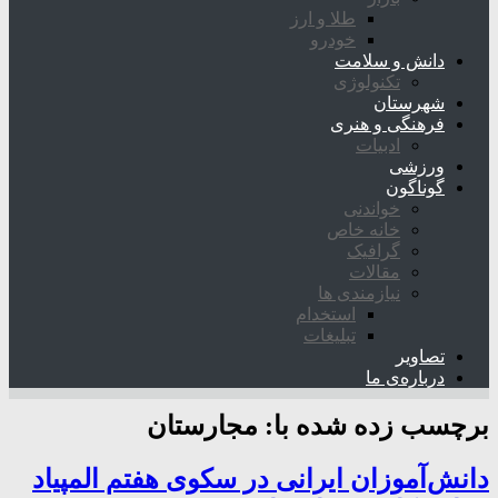
طلا و ارز
خودرو
دانش و سلامت
تکنولوژی
شهرستان
فرهنگی و هنری
ادبیات
ورزشی
گوناگون
خواندنی
خانه خاص
گرافیک
مقالات
نیازمندی ها
استخدام
تبلیغات
تصاویر
درباره‌ی ما
برچسب زده شده با:
مجارستان
دانش‌آموزان ایرانی در سکوی هفتم المپیاد