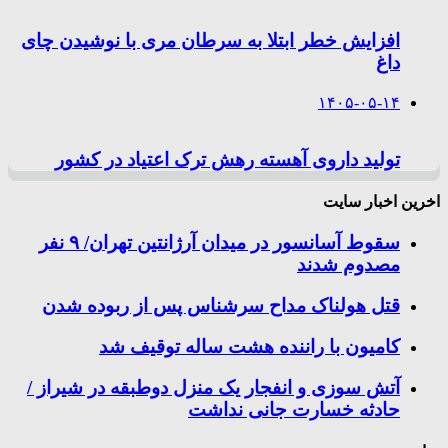
افزایش خطر ابتلا به سرطان مری با نوشیدن چای
داغ
۱۴۰۵-۰۵-۱۴
تولید داروی آهسته رهش ترک اعتیاد در کشور
اخرین اخبار سایت
سقوط آسانسور در میدان آرژانتین تهران/ ۹ نفر
مصدوم شدند
قتل هولناک مداح سرشناس پس از ربوده شدن
کامیون با راننده هشت ساله توقیف شد
آتش سوزی و انفجار یک منزل دوطبقه در شیراز /
حادثه خسارت جانی نداشت