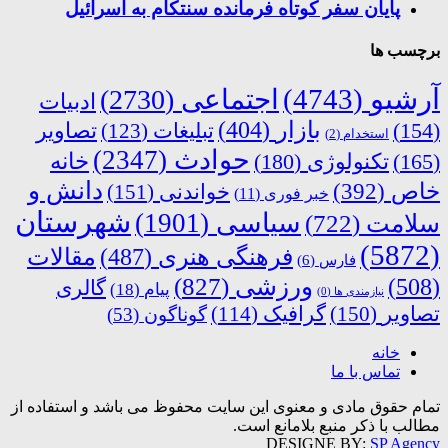
پایان سفر کوتاه فرمانده سنتکام به اسرائیل
برچسب ها
آرشیو
(4743)
اجتماعی
(2730)
ادبیات
بازار
(404)
(154)
تبلیغات
(123)
تصاویر
استخدام
(2)
حوادث
(2347)
خانه
(165)
تکنولوژی
(180)
دانش و
خاص
(392)
خواندنی
(151)
خبر فوری
(11)
شهرستان
سیاسی
(1901)
سلامت
(722)
(5872)
فرهنگی هنری
(487)
مقالات
فارس
(6)
ورزشی
(827)
(508)
گالری
پیام
(18)
نیازمندی ها
(0)
تصاویر
(150)
گرافیک
(114)
گوناگون
(53)
خانه
تماس با ما
تمام حقوق مادی و معنوی این سایت محفوظ می باشد و استفاده از
مطالب با ذکر منبع بلامانع است.
DESIGNE BY:
SP Agency