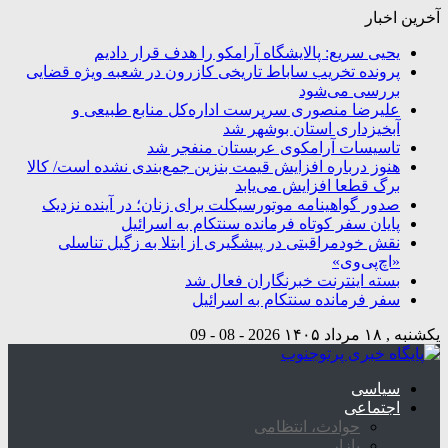
آخرین اخبار
یحیی سریع: پالایشگاه آرامکو را هدف قرار دادیم
پرونده تخریب ساباط تاریخی کازرون در شعبه ویژه قضایی
بررسی می‌شود
علیرضا منصوری سرپرست اداره‌کل منابع طبیعی و
آبخیزداری استان بوشهر شد
تاسیسات آرامکوی عربستان منفجر شد
هنوز درباره افزایش قیمت بنزین جمع‌بندی نشده است/ کالا
برگ قطعا افزایش می‌یابد
صدور گواهینامه موتورسیکلت برای زنان؛ در آینده نزدیک
پایان سفر کوتاه فرمانده سنتکام به اسرائیل
نقش خودمراقبتی در پیشگیری از ابتلا به زگیل تناسلی
«اچ‌پی‌وی»
بسته اینترنت خبرنگاران فعال شد
سفر فرمانده سنتکام به اسرائیل
یکشنبه , ۱۸ مرداد ۱۴۰۵
2026 - 08 - 09
سیاسی
اجتماعی
حوادث، انتظامی
بازار