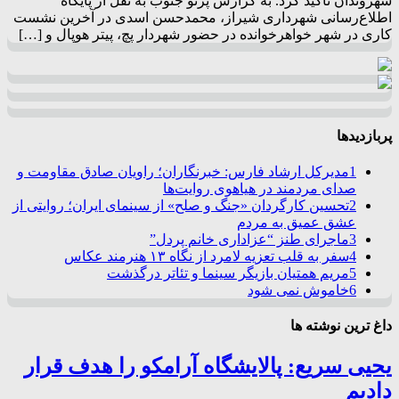
شهروندان تأکید کرد. به گزارش پرتو جنوب به نقل از پایگاه
اطلاع‌رسانی شهرداری شیراز، محمدحسن اسدی در آخرین نشست
کاری در شهر خواهرخوانده در حضور شهردار پچ، پیتر هوپال و […]
پربازدیدها
1
مدیرکل ارشاد فارس: خبرنگاران؛ راویان صادق مقاومت و
صدای مردمند در هیاهوی روایت‌ها
2
تحسین کارگردان «جنگ و صلح» از سینمای ایران؛ روایتی از
عشق عمیق به مردم
3
ماجرای طنز “عزاداری خانم پردل”
4
سفر به قلب تعزیه لامرد از نگاه ۱۳ هنرمند عکاس
5
مریم همتیان بازیگر سینما و تئاتر درگذشت
6
خاموش نمی شود
داغ ترین نوشته ها
یحیی سریع: پالایشگاه آرامکو را هدف قرار
دادیم