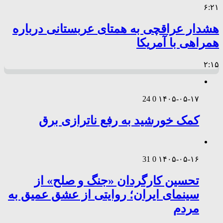
۶:۲۱
هشدار عراقچی به همتای عربستانی درباره
همراهی با آمریکا
۲:۱۵
24
0
۱۴۰۵-۰۵-۱۷
کمک خورشید به رفع ناترازی برق
31
0
۱۴۰۵-۰۵-۱۶
تحسین کارگردان «جنگ و صلح» از
سینمای ایران؛ روایتی از عشق عمیق به
مردم