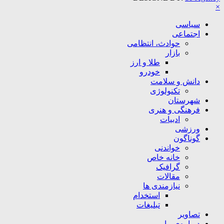
×
سیاسی
اجتماعی
حوادث، انتظامی
بازار
طلا و ارز
خودرو
دانش و سلامت
تکنولوژی
شهرستان
فرهنگی و هنری
ادبیات
ورزشی
گوناگون
خواندنی
خانه خاص
گرافیک
مقالات
نیازمندی ها
استخدام
تبلیغات
تصاویر
درباره‌ی ما