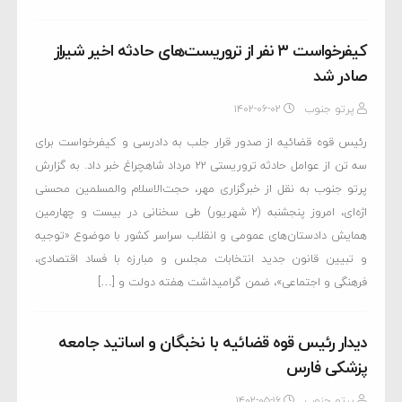
کیفرخواست ۳ نفر از تروریست‌های حادثه اخیر شیراز
صادر شد
پرتو جنوب
۱۴۰۲-۰۶-۰۲
رئیس قوه قضائیه از صدور قرار جلب به دادرسی و کیفرخواست برای
سه تن از عوامل حادثه تروریستی ۲۲ مرداد شاهچراغ خبر داد. به گزارش
پرتو جنوب به نقل از خبرگزاری مهر، حجت‌الاسلام والمسلمین محسنی
اژه‌ای، امروز پنجشنبه (۲ شهریور) طی سخنانی در بیست و چهارمین
همایش دادستان‌های عمومی و انقلاب سراسر کشور با موضوع «توجیه
و تبیین قانون جدید انتخابات مجلس و مبارزه با فساد اقتصادی،
فرهنگی و اجتماعی»، ضمن گرامیداشت هفته دولت و […]
دیدار رئیس قوه قضائیه با نخبگان و اساتید جامعه
پزشکی فارس
پرتو جنوب
۱۴۰۲-۰۵-۱۶