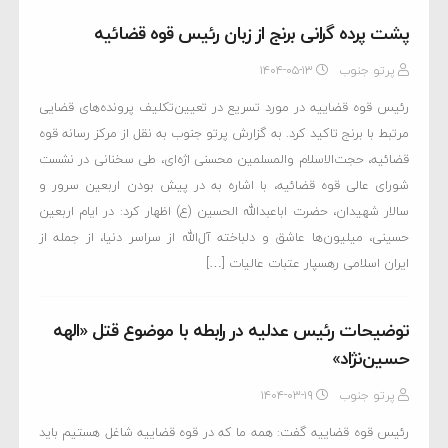
پشت پرده گرانی برنج از زبان رئیس قوه قضائیه
پرتو جنوب
۱۴۰۴-۰۵-۱۳
رئیس قوه قضاییه در مورد تسریع در تعیین‌‎تکلیف پرونده‌های قضایی
مرتبط با برنج تاکید کرد. به گزارش پرتو جنوب به نقل از مرکز رسانه قوه
قضائیه، حجت‌الاسلام والمسلمین محسنی اژه‌ای، طی سخنانی در نشست
شورای عالی قوه قضائیه، با اشاره به در پیش بودن اربعین سرور و
سالار شهیدان، حضرت اباعبدالله الحسین (ع) اظهار کرد: در ایام اربعین
حسینی، میلیون‌ها عاشق و دلباخته آل‌الله از سراسر دنیا، از جمله از
ایران اسلامی رهسپار عتبات عالیات […]
توضیحات رئیس عدلیه در رابطه با موضوع قتل «الهه
حسین‌نژاد»
پرتو جنوب
۱۴۰۴-۰۳-۱۹
رئیس قوه قضاییه گفت: همه ما که در قوه قضاییه شاغل هستیم باید