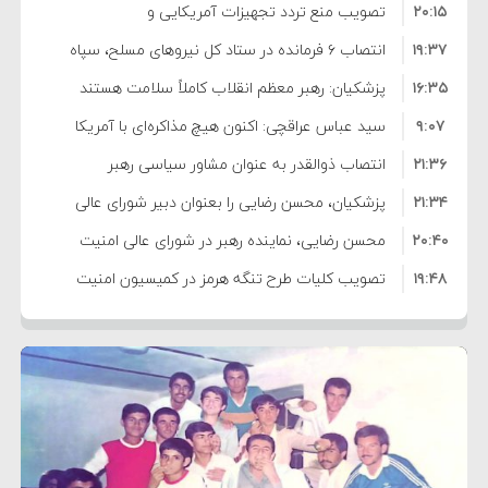
۲۰:۱۵
تصویب منع تردد تجهیزات آمریکایی و
۱۹:۳۷
صهیونیستی از تنگه هرمز
انتصاب ۶ فرمانده در ستاد کل نیروهای مسلح، سپاه
۱۶:۳۵
پاسداران و بسیج
پزشکیان: رهبر معظم انقلاب کاملاً سلامت هستند
۹:۰۷
سید عباس عراقچی: اکنون هیچ مذاکره‌ای با آمریکا
۲۱:۳۶
نداریم
انتصاب ذوالقدر به عنوان مشاور سیاسی رهبر
۲۱:۳۴
انقلاب
پزشکیان، محسن رضایی را بعنوان دبیر شورای عالی
۲۰:۴۰
امنیت منصوب کرد
محسن رضایی، نماینده رهبر در شورای عالی امنیت
۱۹:۴۸
ملی شد
تصویب کلیات طرح تنگه هرمز در کمیسیون امنیت
۱۳:۱۹
ملی
توضیح وزیر کشور درباره زمان برگزاری انتخابات
۱۲:۰۵
شوراها
توهین به رئیس‌جمهور جرم است
۱۱:۳۷
یحیی سریع: پالایشگاه آرامکو را هدف قرار دادیم
۸:۲۱
تاسیسات آرامکوی عربستان منفجر شد
۸:۰۸
هنوز درباره افزایش قیمت بنزین جمع‌بندی نشده