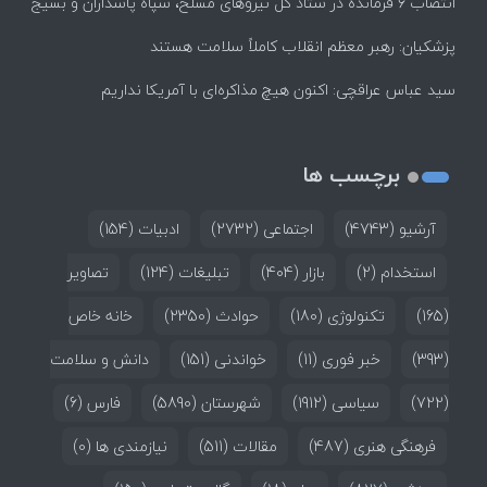
انتصاب ۶ فرمانده در ستاد کل نیروهای مسلح، سپاه پاسداران و بسیج
پزشکیان: رهبر معظم انقلاب کاملاً سلامت هستند
سید عباس عراقچی: اکنون هیچ مذاکره‌ای با آمریکا نداریم
برچسب ها
آرشیو
(4743)
اجتماعی
(2732)
ادبیات
(154)
استخدام
(2)
بازار
(404)
تبلیغات
(124)
تصاویر
(165)
تکنولوژی
(180)
حوادث
(2350)
خانه خاص
(393)
خبر فوری
(11)
خواندنی
(151)
دانش و سلامت
(722)
سیاسی
(1912)
شهرستان
(5890)
فارس
(6)
فرهنگی هنری
(487)
مقالات
(511)
نیازمندی ها
(0)