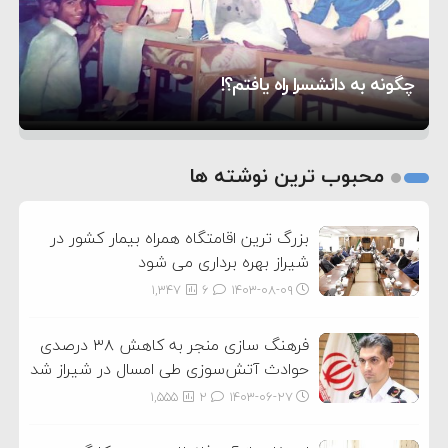
۵:۰۴
است/ کالا برگ قطعا افزایش می‌یابد
پایان سفر کوتاه فرمانده سنتکام به اسرائیل
۲۱:۳۶
سفر فرمانده سنتکام به اسرائیل
چگونه به دانشسرا راه یافتم؟!
کلاژن برای سلامت استخوان زنان مفید است
همراهی رسانه‌ها در فرهنگ‌سازی مصرف بهینه
1
2
محبوب ترین نوشته ها
3
بزرگ ترین اقامتگاه همراه بیمار کشور در
شیراز بهره برداری می شود
1,347
6
۱۴۰۳-۰۸-۰۹
فرهنگ سازی منجر به کاهش ۳۸ درصدی
حوادث آتش‌سوزی طی امسال در شیراز شد
1,555
2
۱۴۰۳-۰۶-۲۷