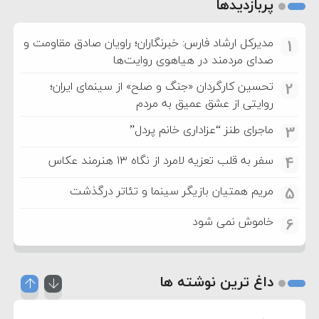
پربازدیدها
مدیرکل ارشاد فارس: خبرنگاران؛ راویان صادق مقاومت و
1
صدای مردمند در هیاهوی روایت‌ها
تحسین کارگردان «جنگ و صلح» از سینمای ایران؛
2
روایتی از عشق عمیق به مردم
ماجرای طنز “عزاداری خانم پردل”
3
سفر به قلب تعزیه لامرد از نگاه ۱۳ هنرمند عکاس
4
مریم همتیان بازیگر سینما و تئاتر درگذشت
5
خاموش نمی شود
6
داغ ترین نوشته ها