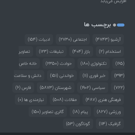
افزایش می‌یابد
برچسب ها
آرشیو
(4743)
اجتماعی
(2730)
ادبیات
(154)
استخدام
(2)
بازار
(404)
تبلیغات
(123)
تصاویر
(165)
تکنولوژی
(180)
حوادث
(2350)
خانه خاص
(393)
خبر فوری
(11)
خواندنی
(151)
دانش و سلامت
(722)
سیاسی
(1902)
شهرستان
(5873)
فارس
(6)
فرهنگی هنری
(487)
مقالات
(508)
نیازمندی ها
(0)
ورزشی
(827)
پیام
(18)
گالری تصاویر
(150)
گرافیک
(114)
گوناگون
(53)