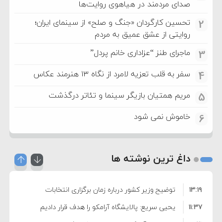
صدای مردمند در هیاهوی روایت‌ها
تحسین کارگردان «جنگ و صلح» از سینمای ایران؛
2
روایتی از عشق عمیق به مردم
ماجرای طنز “عزاداری خانم پردل”
3
سفر به قلب تعزیه لامرد از نگاه ۱۳ هنرمند عکاس
4
مریم همتیان بازیگر سینما و تئاتر درگذشت
5
خاموش نمی شود
6
داغ ترین نوشته ها
۱۳:۱۹
توضیح وزیر کشور درباره زمان برگزاری انتخابات
۱۱:۳۷
شوراها
یحیی سریع: پالایشگاه آرامکو را هدف قرار دادیم