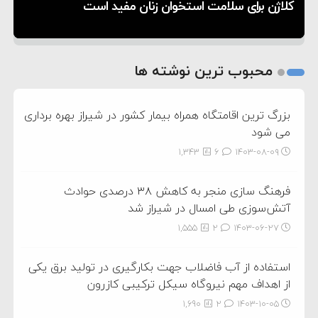
از عشق عمیق به مردم
کمک خورشید به رفع ناترازی برق
کلاژن برای سلامت استخوان زنان مفید است
1
2
محبوب ترین نوشته ها
3
بزرگ ترین اقامتگاه همراه بیمار کشور در شیراز بهره برداری
می شود
1,343
6
۱۴۰۳-۰۸-۰۹
فرهنگ سازی منجر به کاهش ۳۸ درصدی حوادث
آتش‌سوزی طی امسال در شیراز شد
1,555
2
۱۴۰۳-۰۶-۲۷
استفاده از آب فاضلاب جهت بکارگیری در تولید برق یکی
از اهداف مهم نیروگاه سیکل ترکیبی کازرون
1,690
2
۱۴۰۳-۱۰-۰۵