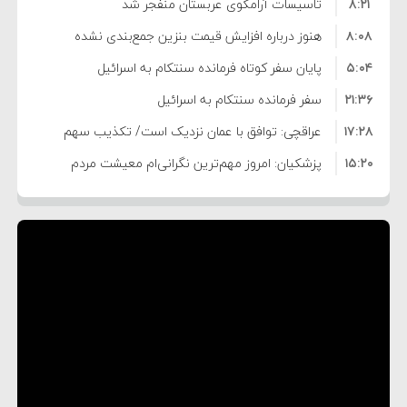
۸:۲۱
تاسیسات آرامکوی عربستان منفجر شد
۸:۰۸
هنوز درباره افزایش قیمت بنزین جمع‌بندی نشده
۵:۰۴
است/ کالا برگ قطعا افزایش می‌یابد
پایان سفر کوتاه فرمانده سنتکام به اسرائیل
۲۱:۳۶
سفر فرمانده سنتکام به اسرائیل
۱۷:۲۸
عراقچی: توافق با عمان نزدیک است/ تکذیب سهم
۱۵:۲۰
۱۱ درصدی ایران از خزر
پزشکیان: امروز مهم‌ترین نگرانی‌ام معیشت مردم
۸:۳۶
است
ترامپ: مذاکرات با تهران خوب پیش می‌رود
۱۰:۳۳
بازداشت سفیر پیشین فلسطین در لبنان به اتهام
۵:۱۷
فساد و اختلاس اموال
حادثه دریایی در نزدیکی سواحل عمان
۴:۴۱
معاون دفتر پزشکیان: ادعای استعفای رئیس‌جمهور
۲۰:۳۹
واهی و کذب محض است
زمان و تاریخ مذاکرات آمریکا و ایران هنوز نهایی
۶:۵۰
نشده است
وزیر جنگ آمریکا: ماشین جنگی ما آماده حمله
تحسین کارگردان «جنگ و صلح» از سینمای ایران؛ روایتی
۶:۲۱
نظامی علیه ایران است
موافقت ترامپ با لغو حمله به ایران