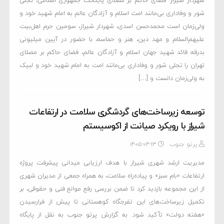
شهردار شیراز: فضای حاکم بر مصلای پایتخت جمهوری اسلامی، تجلی
شور و وفاداری بی‌مانند امت اسلام و آزادگان عالم به امام شهید خود و
ولی‌زمان است محمدحسن اسدی، شهردار شیراز، سومین حرم اهل‌بیت
علیهم‌السلام و مهد دین، هنر و حماسه، با حضور در آیین میلیونی
بدرقه قائد شهید جهان اسلام و آزادگان عالم، فضای حاکم بر مصلای
تهران را تجلی شور و وفاداری بی‌مانند امت به امام شهید خود و لبیک
به ولی‌زمان دانست و […]
توسعه زیرساخت‌های گردشگری سلامت در ارتفاعات
شیراز با رویکرد صیانت از اکوسیستم
پرتو جنوب
۱۴۰۵-۰۴-۱۳
مدیریت ارشد شهری شیراز با هدف ارزیابی میدانی پیشرفت پروژه
ارتفاعات «بام سبز» و پیاده‌راه سلامت، به همراه جمعی از مدیران شهری
از این مجموعه بازدید کرد تا ضمن بررسی رفع موانع فنی و حقوقی، بر
تکمیل زیرساخت‌های این تفرجگاه کوهستانی تا پیش از فرارسیدن
«هفته دولت» تأکید شود. به گزارش پرتو جنوب به نقل از پایگاه