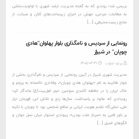
بررسی شد؛ روندی که به گفته مدیریت ارشد شهری با اولویت‌بخشی
به مطالبات مردمی، جهش در اجرای زیرساخت‌های کلان و صیانت از
منابع زیست‌محیطی، […]
رونمایی از سردیس و نامگذاری بلوار پهلوان”هادی
چوپان” در شیراز
پرتو جنوب
۱۴۰۵-۰۴-۳۱
مدیریت شهری شیراز در آیین رونمایی از سردیس و نام‌گذاری بخشی از
بلوار طلاییه به نام «پهلوان هادی چوپان»، وفاداری خالصانه به پرچم و
خاک ایران را در حافظه کالبدی سومین حرم اهل‌بیت(ع) ماندگار کرد؛
رویدادی که علاوه بر پاسداشت سال‌ها رنج و تلاش این قهرمان تراز
ملی، تجلی‌گاه تقدم هویت ایرانی بر منافع شخصی بود تا چوپان با تکیه
بر باور قلبی به «سرباز ملت بودن»، پیوندی استوار میان نسل جوان و
الگوهای اصیل […]