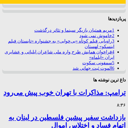
پربازدیدها
1
مریم همتیان بازیگر سینما و تئاتر درگذشت
2
خاموش نمی شود
3
راه‌یابی فیلم کوتاه «بی‌خوابی» به جشنواره «تابستان فیلم
اینسکو» لهستان
4
فراخوان همایش طرح واره ملی شاعران ایلیاتی و عشایری
ایران «ایلماه»
5
سمفونی سکوت
6
الموت ثبت جهانی شد
داغ ترین نوشته ها
ترامپ: مذاکرات با تهران خوب پیش می‌رود
۸:۳۶
بازداشت سفیر پیشین فلسطین در لبنان به
اتهام فساد و اختلاس اموال