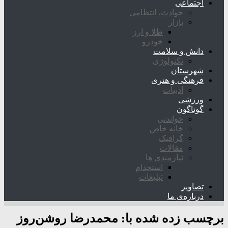
اجتماعی
حوادث، انتظامی
بازار
طلا و ارز
خودرو
دانش و سلامت
تکنولوژی
شهرستان
فرهنگی و هنری
ادبیات
ورزشی
گوناگون
خواندنی
خانه خاص
گرافیک
مقالات
نیازمندی ها
استخدام
تبلیغات
تصاویر
درباره‌ی ما
برچسب زده شده با:
محمدرضا روشن‌روز