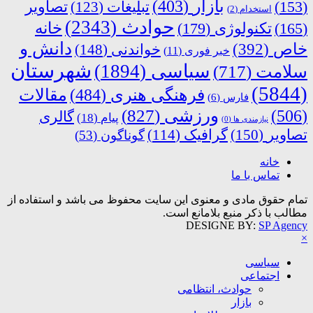
بازار
(403)
(153)
تبلیغات
(123)
تصاویر
استخدام
(2)
حوادث
(2343)
خانه
(165)
تکنولوژی
(179)
دانش و
خاص
(392)
خواندنی
(148)
خبر فوری
(11)
شهرستان
سیاسی
(1894)
سلامت
(717)
(5844)
فرهنگی هنری
(484)
مقالات
فارس
(6)
ورزشی
(827)
(506)
گالری
پیام
(18)
نیازمندی ها
(0)
تصاویر
(150)
گرافیک
(114)
گوناگون
(53)
خانه
تماس با ما
تمام حقوق مادی و معنوی این سایت محفوظ می باشد و استفاده از
مطالب با ذکر منبع بلامانع است.
DESIGNE BY:
SP Agency
×
سیاسی
اجتماعی
حوادث، انتظامی
بازار