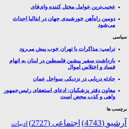
عجیب‌ترین عوامل مختل کننده وای‌فای
دومین راه‌آهن خورشیدی جهان در ایتالیا احداث
می‌شود
سیاسی
ترامپ: مذاکرات با تهران خوب پیش می‌رود
بازداشت سفیر پیشین فلسطین در لبنان به اتهام
فساد و اختلاس اموال
حادثه دریایی در نزدیکی سواحل عمان
معاون دفتر پزشکیان: ادعای استعفای رئیس‌جمهور
واهی و کذب محض است
برچسب ها
آرشیو
(4743)
اجتماعی
(2727)
ادبیات