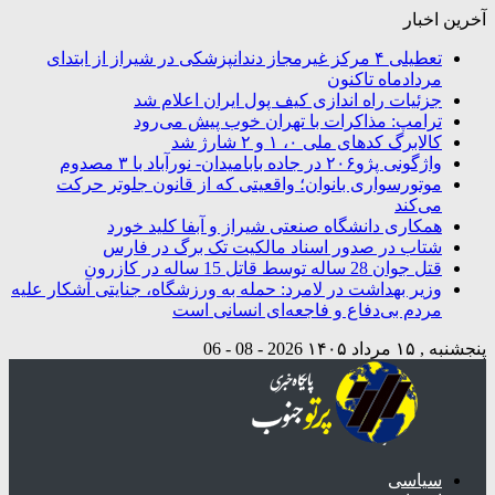
آخرین اخبار
تعطیلی ۴ مرکز غیرمجاز دندانپزشکی در شیراز از ابتدای
مردادماه تاکنون
جزئیات راه اندازی کیف پول ایران اعلام شد
ترامپ: مذاکرات با تهران خوب پیش می‌رود
کالابرگ کدهای ملی ۰، ۱ و ۲ شارژ شد
واژگونی پژو۲۰۶ در جاده بابامیدان- نورآباد با ۳ مصدوم
موتورسواری بانوان؛ واقعیتی که از قانون جلوتر حرکت
می‌کند
همکاری دانشگاه صنعتی شیراز و آبفا کلید خورد
شتاب در صدور اسناد مالکیت تک برگ در فارس
قتل جوان 28 ساله توسط قاتل 15 ساله در کازرون
وزیر بهداشت در لامرد: حمله به ورزشگاه، جنایتی آشکار علیه
مردم بی‌دفاع و فاجعه‌ای انسانی است
پنجشنبه , ۱۵ مرداد ۱۴۰۵
2026 - 08 - 06
سیاسی