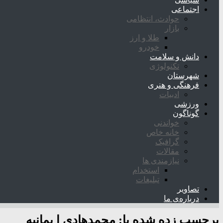
اجتماعی
حوادث، انتظامی
بازار
طلا و ارز
خودرو
دانش و سلامت
تکنولوژی
شهرستان
فرهنگی و هنری
ادبیات
ورزشی
گوناگون
خواندنی
خانه خاص
گرافیک
مقالات
نیازمندی ها
استخدام
تبلیغات
تصاویر
درباره‌ی ما
برچسب زده شده با:
محمدهادی ا یمانیه