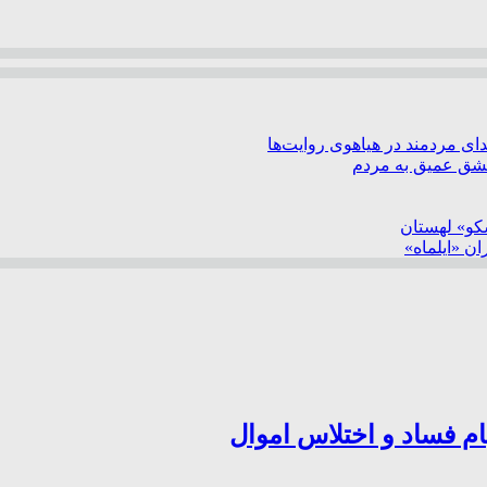
ی مردمند در هیاهوی روایت‌ها
عشق عمیق به مردم
سکو» لهستان
ن «ایلماه»
ام فساد و اختلاس اموال