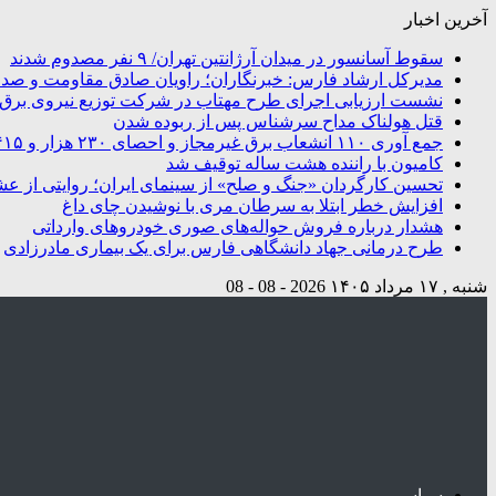
آخرین اخبار
سقوط آسانسور در میدان آرژانتین تهران/ ۹ نفر مصدوم شدند
مدیرکل ارشاد فارس: خبرنگاران؛ راویان صادق مقاومت و صدای
نشست ارزیابی اجرای طرح مهتاب در شرکت توزیع نیروی برق شی
قتل هولناک مداح سرشناس پس از ربوده شدن
جمع آوری ۱۱۰ انشعاب برق غیرمجاز و احصای ۲۳۰ هزار و ۴۱۵ کیلووات ساعت انرژی در شیراز
کامیون با راننده هشت ساله توقیف شد
تحسین کارگردان «جنگ و صلح» از سینمای ایران؛ روایتی از ع
افزایش خطر ابتلا به سرطان مری با نوشیدن چای داغ
هشدار درباره فروش حواله‌های صوری خودروهای وارداتی
طرح درمانی جهاد دانشگاهی فارس برای یک بیماری مادرزادی
شنبه , ۱۷ مرداد ۱۴۰۵
2026 - 08 - 08
سیاسی