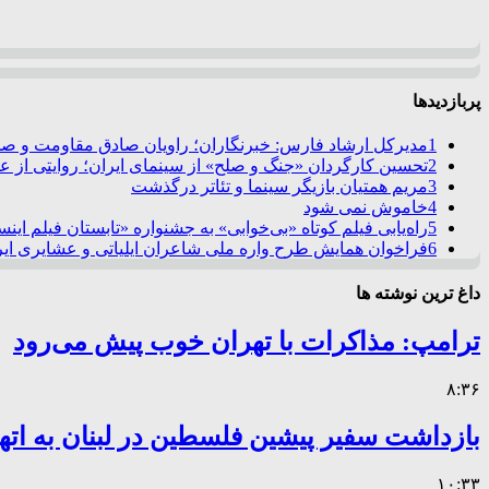
پربازدیدها
1
مدیرکل ارشاد فارس: خبرنگاران؛ راویان صادق مقاومت و صدا
2
تحسین کارگردان «جنگ و صلح» از سینمای ایران؛ روایتی از 
3
مریم همتیان بازیگر سینما و تئاتر درگذشت
4
خاموش نمی شود
5
راه‌یابی فیلم کوتاه «بی‌خوابی» به جشنواره «تابستان فیلم این
6
فراخوان همایش طرح واره ملی شاعران ایلیاتی و عشایری ایرا
داغ ترین نوشته ها
ترامپ: مذاکرات با تهران خوب پیش می‌رود
۸:۳۶
بازداشت سفیر پیشین فلسطین در لبنان به اته
۱۰:۳۳