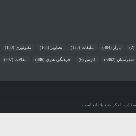
(2)
بازار
(404)
تبلیغات
(123)
تصاویر
(165)
تکنولوژی
(180)
شهرستان
(5862)
فارس
(6)
فرهنگی هنری
(486)
مقالات
(507)
الب با ذکر منبع بلامانع است.