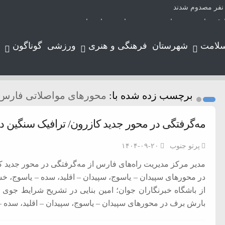
دق مقاومت و صدای مردمند در هیاهوی روایت‌ها
وزیع نیروی برق شیراز با حضور ناظران توانیر
سلامت
شهرستان
فرهنگی و هنری
ورزشی
گوناگون
دن
برچسب زده شده با:
محورهای مواصلاتی فارس
یران؛ روایتی از عشق عمیق به مردم
 چای داغ
مه‌گرفتگی در محور جدید کازرون/ ترافیک سنگین د
های وارداتی
بیماری مادرزادی
پرتو جنوب
۱۴۰۴-۰۹-۲۰
مدیر مرکز مدیریت راه‌های فارس از مه‌گرفتگی در محور جدید 
در محورهای سپیدان – یاسوج، سپیدان – اقلید، سده – یاسوج، خس
از باشگاه خبرنگاران جوان؛ امین بنایی در تشریح شرایط جوی
بارش برف در محورهای سپیدان – یاسوج، سپیدان – اقلید، سده 