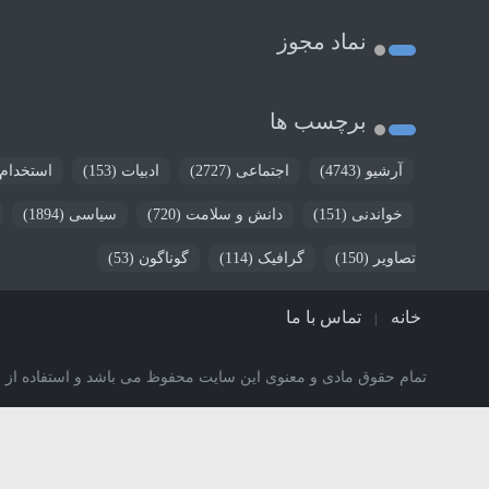
نماد مجوز
برچسب ها
آرشیو
(4743)
اجتماعی
(2727)
ادبیات
(153)
استخدام
خواندنی
(151)
دانش و سلامت
(720)
سیاسی
(1894)
تصاویر
(150)
گرافیک
(114)
گوناگون
(53)
خانه
تماس با ما
تمام حقوق مادی و معنوی این سایت محفوظ می باشد و استفاده از مط