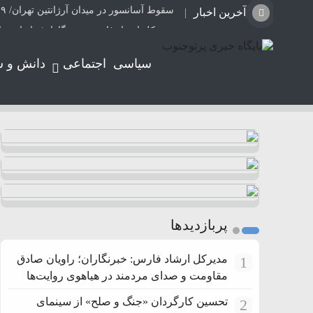
سقوط آسانسور در میدان آرژانتین تهران/ ۹ نفر مصدوم شدند
آخرین اخبار
مدیرکل ارشاد فارس: خبرنگاران؛ راویان صا
نشست ارزیابی اجرای طرح مهتاب در شرکت ت
سیاسی
اجتماعی
دانش و 
قتل هولناک مداح سرشناس پس از ربوده ش
جمع آوری ۱۱۰ انشعاب برق غیرمجاز و احصای ۲۳۰ هزار و ۴۱۵ کیلووات ساعت انرژی در شیراز
کامیون با راننده هشت ساله توقیف شد
تحسین کارگردان «جنگ و صلح» از سینمای ا
افزایش خطر ابتلا به سرطان مری با نوشیدن
هشدار درباره فروش حواله‌های صوری خودرو
طرح درمانی جهاد دانشگاهی فارس برای یک 
پربازدیدها
مدیرکل ارشاد فارس: خبرنگاران؛ راویان صادق
1
مقاومت و صدای مردمند در هیاهوی روایت‌ها
تحسین کارگردان «جنگ و صلح» از سینمای
2