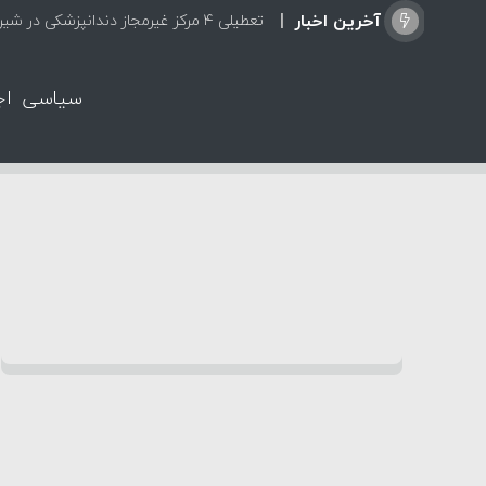
آخرین اخبار
تعطیلی ۴ مرکز غیرمجاز دندانپزشکی در شیراز از ابتدای مردادماه تاکنون
سیاسی
اج