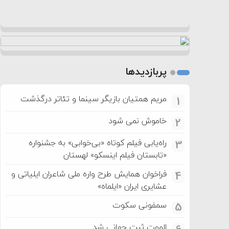
پربازدیدها
مریم همتیان بازیگر سینما و تئاتر درگذشت
1
خاموش نمی شود
2
راه‌یابی فیلم کوتاه «بی‌خوابی» به جشنواره
3
«تابستان فیلم اینسکو» لهستان
فراخوان همایش طرح واره ملی شاعران ایلیاتی و
4
عشایری ایران «ایلماه»
سمفونی سکوت
5
الموت ثبت جهانی شد