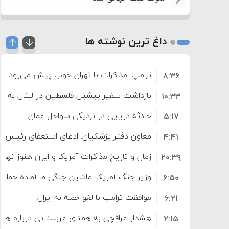
6
داغ ترین نوشته ها
ترامپ: مذاکرات با تهران خوب پیش می‌رود
۸:۳۶
بازداشت سفیر پیشین فلسطین در لبنان به اته
۱۰:۳۳
حادثه دریایی در نزدیکی سواحل عمان
۵:۱۷
معاون دفتر پزشکیان: ادعای استعفای رئیس
۴:۴۱
است
زمان و تاریخ مذاکرات آمریکا و ایران هنوز نه
۲۰:۳۹
وزیر جنگ آمریکا: ماشین جنگی ما آماده حمله 
۶:۵۰
موافقت ترامپ با لغو حمله به ایران
۶:۲۱
هشدار عراقچی به همتای عربستانی درباره همرا
۲:۱۵