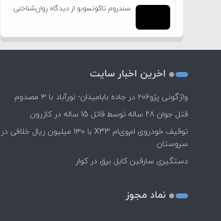
سندروم تاکوتسوبو از دیدگاه روان‌شناختی
اخرین اخبار سایت
واژگونی پژو۲۰۶ در جاده بابامیدان- نورآباد با ۳ مصدوم
قتل جوان 28 ساله توسط قاتل 15 ساله در کازرون
توقیف خودروی ام‌وی‌ام X33 با ۱۳۰ میلیون ریال خلافی در
سروستان
دستگیری سارقین کابل برق در کوار
نماد مجوز