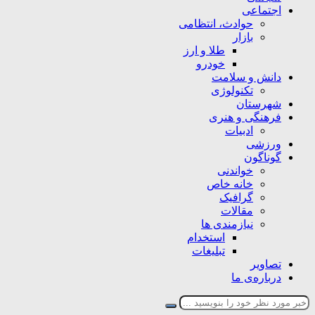
اجتماعی
حوادث، انتظامی
بازار
طلا و ارز
خودرو
دانش و سلامت
تکنولوژی
شهرستان
فرهنگی و هنری
ادبیات
ورزشی
گوناگون
خواندنی
خانه خاص
گرافیک
مقالات
نیازمندی ها
استخدام
تبلیغات
تصاویر
درباره‌ی ما