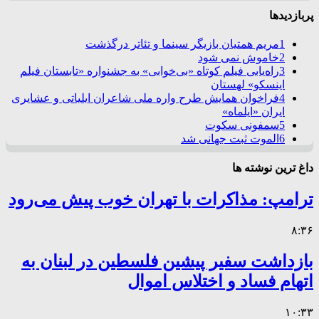
پربازدیدها
1
مریم همتیان بازیگر سینما و تئاتر درگذشت
2
خاموش نمی شود
3
راه‌یابی فیلم کوتاه «بی‌خوابی» به جشنواره «تابستان فیلم
اینسکو» لهستان
4
فراخوان همایش طرح واره ملی شاعران ایلیاتی و عشایری
ایران «ایلماه»
5
سمفونی سکوت
6
الموت ثبت جهانی شد
داغ ترین نوشته ها
ترامپ: مذاکرات با تهران خوب پیش می‌رود
۸:۳۶
بازداشت سفیر پیشین فلسطین در لبنان به
اتهام فساد و اختلاس اموال
۱۰:۳۳