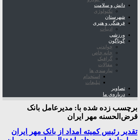
دانش و سلامت
تکنولوژی
شهرستان
فرهنگی و هنری
ادبیات
ورزشی
گوناگون
خواندنی
خانه خاص
گرافیک
مقالات
نیازمندی ها
استخدام
تبلیغات
تصاویر
درباره‌ی ما
برچسب زده شده با:
مدیرعامل بانک
قرض‌الحسنه مهر ایران
تقدیر رئیس کمیته امداد از بانک مهر ایران