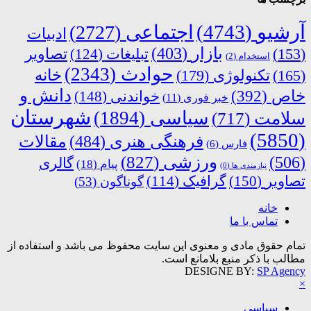
آرشیو
(4743)
اجتماعی
(2727)
ادبیات
بازار
(403)
(153)
تبلیغات
(124)
تصاویر
استخدام
(2)
حوادث
(2343)
خانه
(165)
تکنولوژی
(179)
دانش و
خاص
(392)
خواندنی
(148)
خبر فوری
(11)
شهرستان
سیاسی
(1894)
سلامت
(717)
(5850)
فرهنگی هنری
(484)
مقالات
فارس
(6)
ورزشی
(827)
(506)
گالری
پیام
(18)
نیازمندی ها
(0)
تصاویر
(150)
گرافیک
(114)
گوناگون
(53)
خانه
تماس با ما
تمام حقوق مادی و معنوی این سایت محفوظ می باشد و استفاده از
مطالب با ذکر منبع بلامانع است.
DESIGNE BY:
SP Agency
×
سیاسی