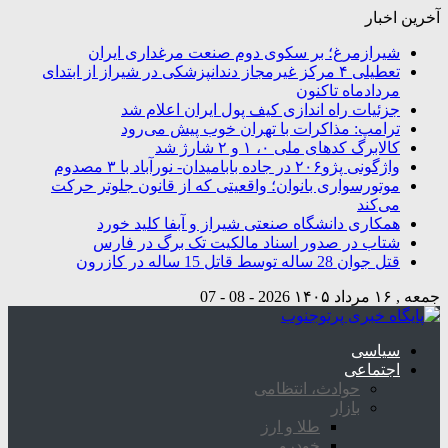
آخرین اخبار
شیرازمرغ؛ بر سکوی دوم صنعت مرغداری ایران
تعطیلی ۴ مرکز غیرمجاز دندانپزشکی در شیراز از ابتدای
مردادماه تاکنون
جزئیات راه اندازی کیف پول ایران اعلام شد
ترامپ: مذاکرات با تهران خوب پیش می‌رود
کالابرگ کدهای ملی ۰، ۱ و ۲ شارژ شد
واژگونی پژو۲۰۶ در جاده بابامیدان- نورآباد با ۳ مصدوم
موتورسواری بانوان؛ واقعیتی که از قانون جلوتر حرکت
می‌کند
همکاری دانشگاه صنعتی شیراز و آبفا کلید خورد
شتاب در صدور اسناد مالکیت تک برگ در فارس
قتل جوان 28 ساله توسط قاتل 15 ساله در کازرون
جمعه , ۱۶ مرداد ۱۴۰۵
2026 - 08 - 07
سیاسی
اجتماعی
حوادث، انتظامی
بازار
طلا و ارز
خودرو