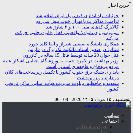
آخرین اخبار
جزئیات راه اندازی کیف پول ایران اعلام شد
ترامپ: مذاکرات با تهران خوب پیش می‌رود
کالابرگ کدهای ملی ۰، ۱ و ۲ شارژ شد
موتورسواری بانوان؛ واقعیتی که از قانون جلوتر حرکت
می‌کند
همکاری دانشگاه صنعتی شیراز و آبفا کلید خورد
شتاب در صدور اسناد مالکیت تک برگ در فارس
قتل جوان 28 ساله توسط قاتل 15 ساله در کازرون
وزیر بهداشت در لامرد: حمله به ورزشگاه، جنایتی آشکار علیه
مردم بی‌دفاع و فاجعه‌ای انسانی است
پایداری شبکه برق جنوب کشور با تکمیل زیرساخت‌های کلان
در داراب و زرین‌دشت
سعدیه و حافظیه، پایلوت مدیریت هیأت امنایی اماکن تاریخی
کشور
پنجشنبه , ۱۵ مرداد ۱۴۰۵
2026 - 08 - 06
سیاسی
اجتماعی
حوادث، انتظامی
بازار