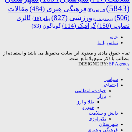
(5843)
فرهنگی هنری
(484)
مقالات
فارس
(6)
ورزشی
(827)
(506)
گالری
پیام
(18)
نیازمندی ها
(0)
تصاویر
(150)
گرافیک
(114)
گوناگون
(53)
خانه
تماس با ما
تمام حقوق مادی و معنوی این سایت محفوظ می باشد و استفاده از
مطالب با ذکر منبع بلامانع است.
DESIGNE BY:
SP Agency
×
سیاسی
اجتماعی
حوادث، انتظامی
بازار
طلا و ارز
خودرو
دانش و سلامت
تکنولوژی
شهرستان
فرهنگی و هنری