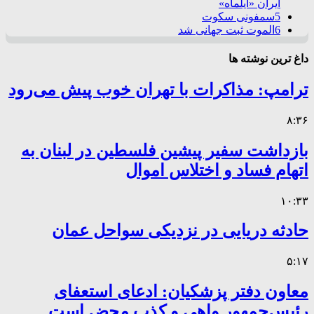
ایران «ایلماه»
5
سمفونی سکوت
6
الموت ثبت جهانی شد
داغ ترین نوشته ها
ترامپ: مذاکرات با تهران خوب پیش می‌رود
۸:۳۶
بازداشت سفیر پیشین فلسطین در لبنان به
اتهام فساد و اختلاس اموال
۱۰:۳۳
حادثه دریایی در نزدیکی سواحل عمان
۵:۱۷
معاون دفتر پزشکیان: ادعای استعفای
رئیس‌جمهور واهی و کذب محض است