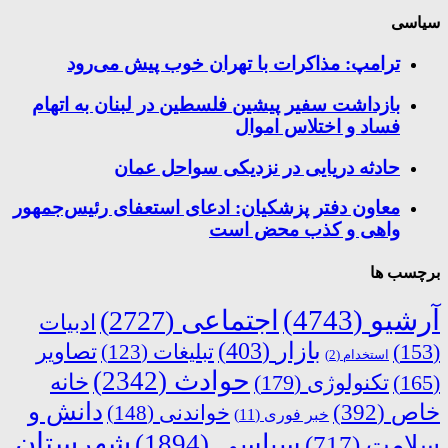
سیاسی
ترامپ: مذاکرات با تهران خوب پیش می‌رود
بازداشت سفیر پیشین فلسطین در لبنان به اتهام
فساد و اختلاس اموال
حادثه دریایی در نزدیکی سواحل عمان
معاون دفتر پزشکیان: ادعای استعفای رئیس‌جمهور
واهی و کذب محض است
برچسب ها
آرشیو
(4743)
اجتماعی
(2727)
ادبیات
بازار
(403)
(153)
تبلیغات
(123)
تصاویر
استخدام
(2)
حوادث
(2342)
خانه
(165)
تکنولوژی
(179)
دانش و
خاص
(392)
خواندنی
(148)
خبر فوری
(11)
شهرستان
سیاسی
(1894)
سلامت
(717)