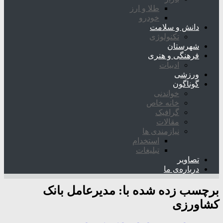
طلا و ارز
خودرو
دانش و سلامت
تکنولوژی
شهرستان
فرهنگی و هنری
ادبیات
ورزشی
گوناگون
خواندنی
خانه خاص
گرافیک
مقالات
نیازمندی ها
استخدام
تبلیغات
تصاویر
درباره‌ی ما
برچسب زده شده با:
مدیرعامل بانک
کشاورزی