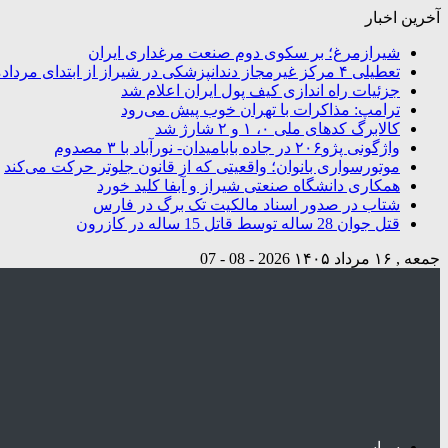
آخرین اخبار
شیرازمرغ؛ بر سکوی دوم صنعت مرغداری ایران
تعطیلی ۴ مرکز غیرمجاز دندانپزشکی در شیراز از ابتدای مردادماه تاکنون
جزئیات راه اندازی کیف پول ایران اعلام شد
ترامپ: مذاکرات با تهران خوب پیش می‌رود
کالابرگ کدهای ملی ۰، ۱ و ۲ شارژ شد
واژگونی پژو۲۰۶ در جاده بابامیدان- نورآباد با ۳ مصدوم
موتورسواری بانوان؛ واقعیتی که از قانون جلوتر حرکت می‌کند
همکاری دانشگاه صنعتی شیراز و آبفا کلید خورد
شتاب در صدور اسناد مالکیت تک برگ در فارس
قتل جوان 28 ساله توسط قاتل 15 ساله در کازرون
جمعه , ۱۶ مرداد ۱۴۰۵
2026 - 08 - 07
سیاسی