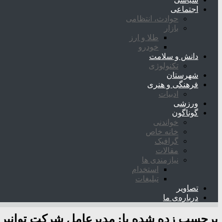
اجتماعی
حوادث، انتظامی
بازار
طلا و ارز
خودرو
دانش و سلامت
تکنولوژی
شهرستان
فرهنگی و هنری
ادبیات
ورزشی
گوناگون
خواندنی
خانه خاص
گرافیک
مقالات
نیازمندی ها
استخدام
تبلیغات
تصاویر
درباره‌ی ما
برچسب زده شده با:
مدیرعامل شرکت توانیر