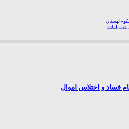
سکو» لهستان
ن «ایلماه»
ام فساد و اختلاس اموال