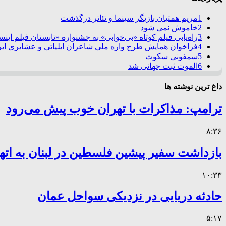
1
مریم همتیان بازیگر سینما و تئاتر درگذشت
2
خاموش نمی شود
3
راه‌یابی فیلم کوتاه «بی‌خوابی» به جشنواره «تابستان فیلم این
4
فراخوان همایش طرح واره ملی شاعران ایلیاتی و عشایری ایرا
5
سمفونی سکوت
6
الموت ثبت جهانی شد
داغ ترین نوشته ها
ترامپ: مذاکرات با تهران خوب پیش می‌رود
۸:۳۶
بازداشت سفیر پیشین فلسطین در لبنان به اته
۱۰:۳۳
حادثه دریایی در نزدیکی سواحل عمان
۵:۱۷