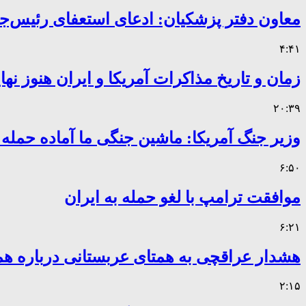
معاون دفتر پزشکیان: ادعای استعفای رئیس
۴:۴۱
زمان و تاریخ مذاکرات آمریکا و ایران هنوز ن
۲۰:۳۹
وزیر جنگ آمریکا: ماشین جنگی ما آماده حمله
۶:۵۰
موافقت ترامپ با لغو حمله به ایران
۶:۲۱
هشدار عراقچی به همتای عربستانی درباره همر
۲:۱۵