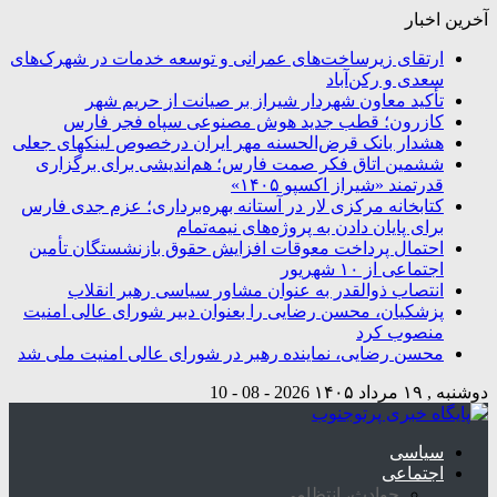
آخرین اخبار
ارتقای زیرساخت‌های عمرانی و توسعه خدمات در شهرک‌های
سعدی و رکن‌آباد
تأکید معاون شهردار شیراز بر صیانت از حریم شهر
کازرون؛ قطب جدید هوش مصنوعی سپاه فجر فارس
هشدار بانک قرض‌الحسنه مهر ایران درخصوص لینکهای جعلی
ششمین اتاق فکر صمت فارس؛ هم‌اندیشی برای برگزاری
قدرتمند «شیراز اکسپو ۱۴۰۵»
کتابخانه مرکزی لار در آستانه بهره‌برداری؛ عزم جدی فارس
برای پایان دادن به پروژه‌های نیمه‌تمام
احتمال پرداخت معوقات افزایش حقوق بازنشستگان تأمین
اجتماعی از ۱۰ شهریور
انتصاب ذوالقدر به عنوان مشاور سیاسی رهبر انقلاب
پزشکیان، محسن رضایی را بعنوان دبیر شورای عالی امنیت
منصوب کرد
محسن رضایی، نماینده رهبر در شورای عالی امنیت ملی شد
دوشنبه , ۱۹ مرداد ۱۴۰۵
2026 - 08 - 10
سیاسی
اجتماعی
حوادث، انتظامی