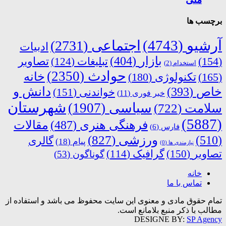
برچسب ها
آرشیو
(4743)
اجتماعی
(2731)
ادبیات
بازار
(404)
(154)
تبلیغات
(124)
تصاویر
استخدام
(2)
حوادث
(2350)
خانه
(165)
تکنولوژی
(180)
دانش و
خاص
(393)
خواندنی
(151)
خبر فوری
(11)
شهرستان
سیاسی
(1907)
سلامت
(722)
(5887)
فرهنگی هنری
(487)
مقالات
فارس
(6)
ورزشی
(827)
(510)
گالری
پیام
(18)
نیازمندی ها
(0)
تصاویر
(150)
گرافیک
(114)
گوناگون
(53)
خانه
تماس با ما
تمام حقوق مادی و معنوی این سایت محفوظ می باشد و استفاده از
مطالب با ذکر منبع بلامانع است.
DESIGNE BY:
SP Agency