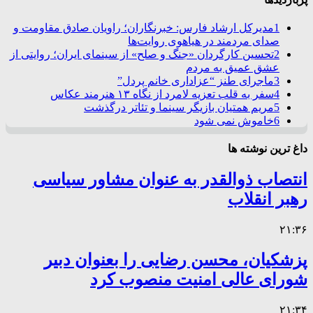
1
مدیرکل ارشاد فارس: خبرنگاران؛ راویان صادق مقاومت و
صدای مردمند در هیاهوی روایت‌ها
2
تحسین کارگردان «جنگ و صلح» از سینمای ایران؛ روایتی از
عشق عمیق به مردم
3
ماجرای طنز “عزاداری خانم پردل”
4
سفر به قلب تعزیه لامرد از نگاه ۱۳ هنرمند عکاس
5
مریم همتیان بازیگر سینما و تئاتر درگذشت
6
خاموش نمی شود
داغ ترین نوشته ها
انتصاب ذوالقدر به عنوان مشاور سیاسی
رهبر انقلاب
۲۱:۳۶
پزشکیان، محسن رضایی را بعنوان دبیر
شورای عالی امنیت منصوب کرد
۲۱:۳۴