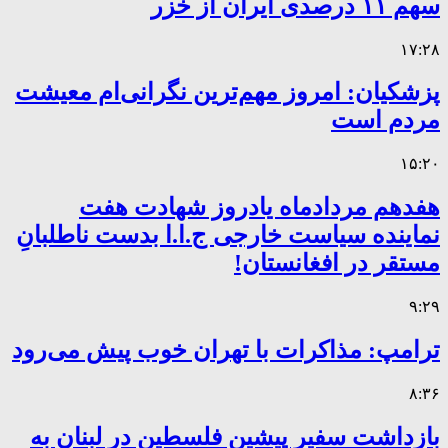
سهم ۱۱ درصدی ایران از خزر
۱۷:۲۸
پزشکیان: امروز مهم‌ترین نگرانی‌ام معیشت
مردم است
۱۵:۲۰
هفدهم مردادماه یادروز شهادت هفت
نماینده سیاست خارجی ج.ا.ا بدست ناطلبانِ
مستقر در افغانستان!
۹:۲۹
ترامپ: مذاکرات با تهران خوب پیش می‌رود
۸:۳۶
بازداشت سفیر پیشین فلسطین در لبنان به