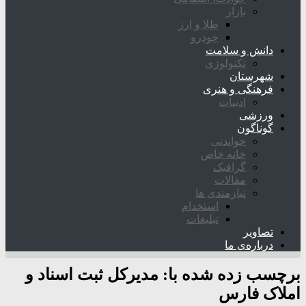
بازار
طلا و ارز
خودرو
دانش و سلامت
تکنولوژی
شهرستان
فرهنگی و هنری
ادبیات
ورزشی
گوناگون
خواندنی
خانه خاص
گرافیک
مقالات
نیازمندی ها
استخدام
تبلیغات
تصاویر
درباره‌ی ما
برچسب زده شده با:
مدیرکل ثبت اسناد و
املاک فارس