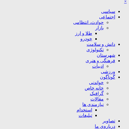
×
سیاسی
اجتماعی
حوادث، انتظامی
بازار
طلا و ارز
خودرو
دانش و سلامت
تکنولوژی
شهرستان
فرهنگی و هنری
ادبیات
ورزشی
گوناگون
خواندنی
خانه خاص
گرافیک
مقالات
نیازمندی ها
استخدام
تبلیغات
تصاویر
درباره‌ی ما