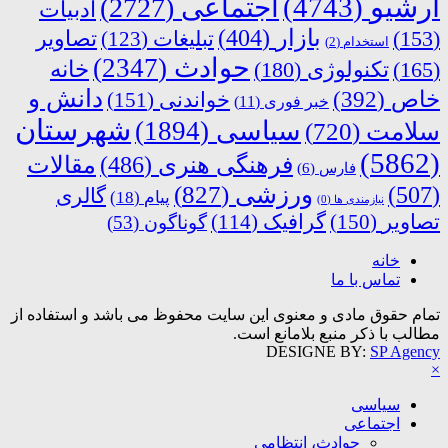
آرشیو
(4743)
اجتماعی
(2727)
ادبیات
بازار
(404)
(153)
تبلیغات
(123)
تصاویر
استخدام
(2)
حوادث
(2347)
خانه
(165)
تکنولوژی
(180)
دانش و
خاص
(392)
خواندنی
(151)
خبر فوری
(11)
شهرستان
سیاسی
(1894)
سلامت
(720)
(5862)
فرهنگی هنری
(486)
مقالات
فارس
(6)
ورزشی
(827)
(507)
گالری
پیام
(18)
نیازمندی ها
(0)
تصاویر
(150)
گرافیک
(114)
گوناگون
(53)
خانه
تماس با ما
تمام حقوق مادی و معنوی این سایت محفوظ می باشد و استفاده از
مطالب با ذکر منبع بلامانع است.
DESIGNE BY:
SP Agency
×
سیاسی
اجتماعی
حوادث، انتظامی