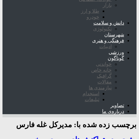
بازار
طلا و ارز
خودرو
دانش و سلامت
تکنولوژی
شهرستان
فرهنگی و هنری
ادبیات
ورزشی
گوناگون
خواندنی
خانه خاص
گرافیک
مقالات
نیازمندی ها
استخدام
تبلیغات
تصاویر
درباره‌ی ما
برچسب زده شده با:
مدیرکل غله فارس