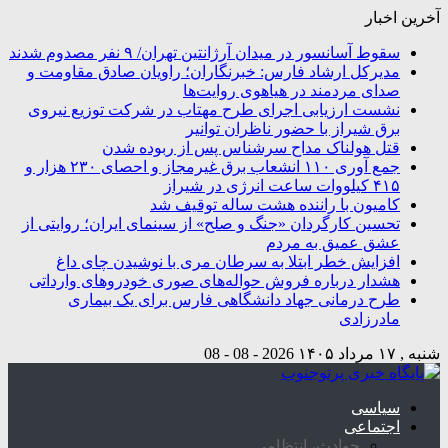
آخرین اخبار
سقوط آسانسور در میدان آرژانتین تهران/ ۹ نفر مصدوم شدند
مدیرکل ارشاد فارس: خبرنگاران؛ راویان صادق مقاومت و
صدای مردمند در هیاهوی روایت‌ها
نشست ارزیابی اجرای طرح مهتاب در شرکت توزیع نیروی
برق شیراز با حضور ناظران توانیر
قتل هولناک مداح سرشناس پس از ربوده شدن
جمع آوری ۱۱۰ انشعاب برق غیرمجاز و احصای ۲۳۰ هزار و
۴۱۵ کیلووات ساعت انرژی در شیراز
کامیون با راننده هشت ساله توقیف شد
تحسین کارگردان «جنگ و صلح» از سینمای ایران؛ روایتی از
عشق عمیق به مردم
افزایش خطر ابتلا به سرطان مری با نوشیدن چای داغ
هشدار درباره فروش حواله‌های صوری خودروهای وارداتی
طرح درمانی جهاد دانشگاهی فارس برای یک بیماری
مادرزادی
شنبه , ۱۷ مرداد ۱۴۰۵
2026 - 08 - 08
سیاسی
اجتماعی
حوادث، انتظامی