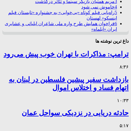
3
مریم همتیان بازیگر سینما و تئاتر درگذشت
4
خاموش نمی شود
5
راه‌یابی فیلم کوتاه «بی‌خوابی» به جشنواره «تابستان فیلم
اینسکو» لهستان
6
فراخوان همایش طرح واره ملی شاعران ایلیاتی و عشایری
ایران «ایلماه»
داغ ترین نوشته ها
ترامپ: مذاکرات با تهران خوب پیش می‌رود
۸:۳۶
بازداشت سفیر پیشین فلسطین در لبنان به
اتهام فساد و اختلاس اموال
۱۰:۳۳
حادثه دریایی در نزدیکی سواحل عمان
۵:۱۷