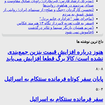
1
مدیرکل ارشاد فارس: خبرنگاران؛ راویان صادق مقاومت و
صدای مردمند در هیاهوی روایت‌ها
2
تحسین کارگردان «جنگ و صلح» از سینمای ایران؛ روایتی از
عشق عمیق به مردم
3
ماجرای طنز “عزاداری خانم پردل”
4
سفر به قلب تعزیه لامرد از نگاه ۱۳ هنرمند عکاس
5
مریم همتیان بازیگر سینما و تئاتر درگذشت
6
خاموش نمی شود
داغ ترین نوشته ها
هنوز درباره افزایش قیمت بنزین جمع‌بندی
نشده است/ کالا برگ قطعا افزایش می‌یابد
۸:۰۸
پایان سفر کوتاه فرمانده سنتکام به اسرائیل
۵:۰۴
سفر فرمانده سنتکام به اسرائیل