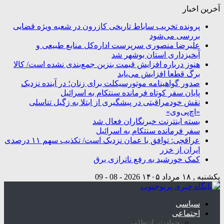
آخرین اخبار
پرونده تخریب ساباط تاریخی کازرون در شعبه ویژه قضایی
بررسی می‌شود
علیرضا منصوری سرپرست اداره‌کل منابع طبیعی و
آبخیزداری استان بوشهر شد
هنوز درباره افزایش قیمت بنزین جمع‌بندی نشده است/ کالا
برگ قطعا افزایش می‌یابد
صدور گواهینامه موتورسیکلت برای زنان؛ در آینده نزدیک
پایان سفر کوتاه فرمانده سنتکام به اسرائیل
نقش خودمراقبتی در پیشگیری از ابتلا به زگیل تناسلی
«اچ‌پی‌وی»
بسته اینترنت خبرنگاران فعال شد
سفر فرمانده سنتکام به اسرائیل
عراقچی: توافق با عمان نزدیک است/ تکذیب سهم ۱۱ درصدی
ایران از خزر
کمک خورشید به رفع ناترازی برق
یکشنبه , ۱۸ مرداد ۱۴۰۵
2026 - 08 - 09
سیاسی
اجتماعی
حوادث، انتظامی