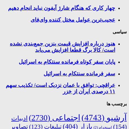
چهار کاری که هنگام شارژ آیفون نباید انجام دهیم
عجیب‌ترین عوامل مختل کننده وای‌فای
سیاسی
هنوز درباره افزایش قیمت بنزین جمع‌بندی نشده
است/ کالا برگ قطعا افزایش می‌یابد
پایان سفر کوتاه فرمانده سنتکام به اسرائیل
سفر فرمانده سنتکام به اسرائیل
عراقچی: توافق با عمان نزدیک است/ تکذیب سهم
۱۱ درصدی ایران از خزر
برچسب ها
آرشیو
(4743)
اجتماعی
(2730)
ادبیات
بازار
(404)
(154)
تبلیغات
(123)
تصاویر
استخدام
(2)