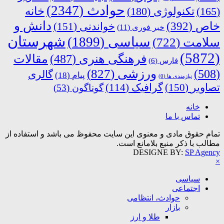
حوادث
(2347)
خانه
(165)
تکنولوژی
(180)
دانش و
خاص
(392)
خواندنی
(151)
خبر فوری
(11)
شهرستان
سیاسی
(1899)
سلامت
(722)
(5872)
فرهنگی هنری
(487)
مقالات
فارس
(6)
ورزشی
(827)
(508)
گالری
پیام
(18)
نیازمندی ها
(0)
تصاویر
(150)
گرافیک
(114)
گوناگون
(53)
خانه
تماس با ما
تمام حقوق مادی و معنوی این سایت محفوظ می باشد و استفاده از
مطالب با ذکر منبع بلامانع است.
DESIGNE BY:
SP Agency
×
سیاسی
اجتماعی
حوادث، انتظامی
بازار
طلا و ارز