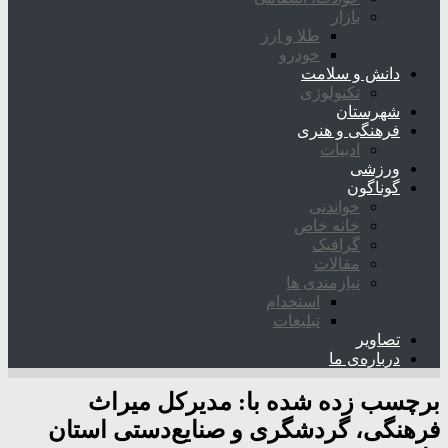
بازار
طلا و ارز
خودرو
دانش و سلامت
تکنولوژی
شهرستان
فرهنگی و هنری
ادبیات
ورزشی
گوناگون
خواندنی
خانه خاص
گرافیک
مقالات
نیازمندی ها
استخدام
تبلیغات
تصاویر
درباره‌ی ما
برچسب زده شده با:
مدیرکل میراث
فرهنگی، گردشگری و صنایع‌دستی استان