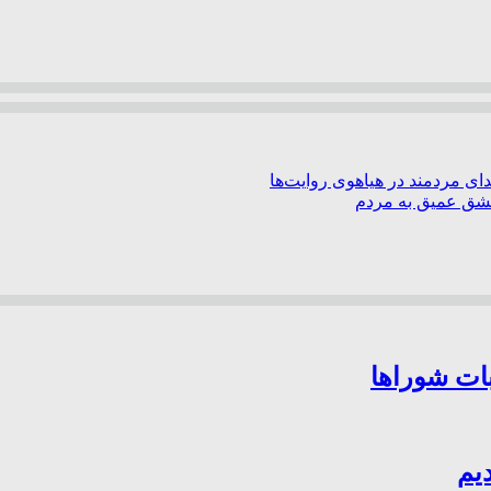
ی مردمند در هیاهوی روایت‌ها
عشق عمیق به مردم
بات شوراها
یم