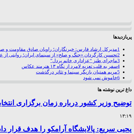
پربازدیدها
1
مدیرکل ارشاد فارس: خبرنگاران؛ راویان صادق مقاومت و صدا
2
تحسین کارگردان «جنگ و صلح» از سینمای ایران؛ روایتی از 
3
ماجرای طنز “عزاداری خانم پردل”
4
سفر به قلب تعزیه لامرد از نگاه ۱۳ هنرمند عکاس
5
مریم همتیان بازیگر سینما و تئاتر درگذشت
6
خاموش نمی شود
داغ ترین نوشته ها
توضیح وزیر کشور درباره زمان برگزاری انتخا
۱۳:۱۹
یحیی سریع: پالایشگاه آرامکو را هدف قرار داد