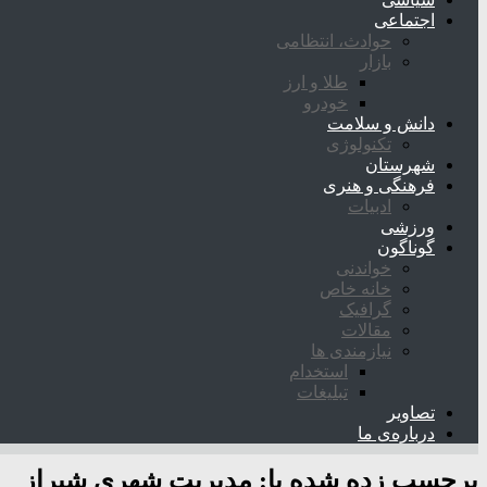
اجتماعی
حوادث، انتظامی
بازار
طلا و ارز
خودرو
دانش و سلامت
تکنولوژی
شهرستان
فرهنگی و هنری
ادبیات
ورزشی
گوناگون
خواندنی
خانه خاص
گرافیک
مقالات
نیازمندی ها
استخدام
تبلیغات
تصاویر
درباره‌ی ما
برچسب زده شده با:
مدیریت شهری شیراز