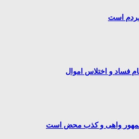
مردم است
ام فساد و اختلاس اموال
‌جمهور واهی و کذب محض است