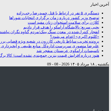
آخرین اخبار
دستگیری ۵ نفر در ارتباط با قتل حمیدرضا رجب‌زاده
توضیح وزیر کشور درباره زمان برگزاری انتخابات شوراها
کلاژن برای سلامت استخوان زنان مفید است
یحیی سریع: پالایشگاه آرامکو را هدف قرار دادیم
انفجار کنترل‌شده در معدن سنگ بینک/مردم گناوه نگران نباشند
«کلثوم اکبری» اعدام می‌شود؟
پرونده تخریب ساباط تاریخی کازرون در شعبه ویژه قضایی بر
علیرضا منصوری سرپرست اداره‌کل منابع طبیعی و آبخیزداری 
تاسیسات آرامکوی عربستان منفجر شد
هنوز درباره افزایش قیمت بنزین جمع‌بندی نشده است/ کالا برگ
یکشنبه , ۱۸ مرداد ۱۴۰۵
2026 - 08 - 09
سیاسی