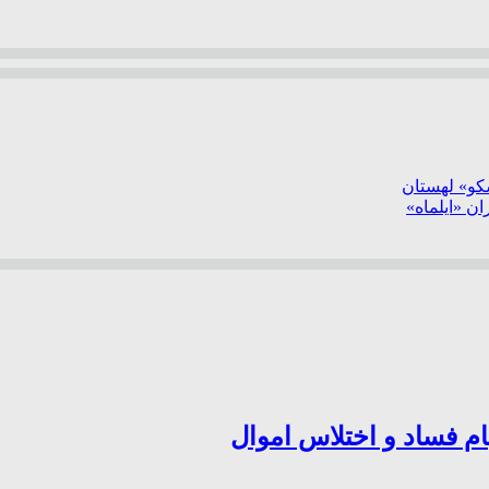
سکو» لهستان
ن «ایلماه»
ام فساد و اختلاس اموال