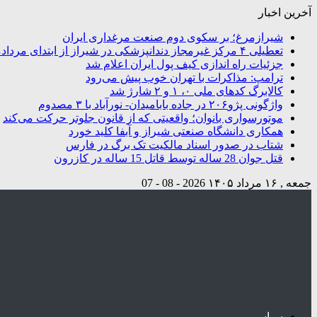
آخرین اخبار
شیرازمرغ؛ بر سکوی دوم صنعت مرغداری ایران
تعطیلی ۴ مرکز غیرمجاز دندانپزشکی در شیراز از ابتدای مردادماه تاکنون
جزئیات راه اندازی کیف پول ایران اعلام شد
ترامپ: مذاکرات با تهران خوب پیش می‌رود
کالابرگ کدهای ملی ۰، ۱ و ۲ شارژ شد
واژگونی پژو۲۰۶ در جاده بابامیدان- نورآباد با ۳ مصدوم
موتورسواری بانوان؛ واقعیتی که از قانون جلوتر حرکت می‌کند
همکاری دانشگاه صنعتی شیراز و آبفا کلید خورد
شتاب در صدور اسناد مالکیت تک برگ در فارس
قتل جوان 28 ساله توسط قاتل 15 ساله در کازرون
جمعه , ۱۶ مرداد ۱۴۰۵
2026 - 08 - 07
سیاسی