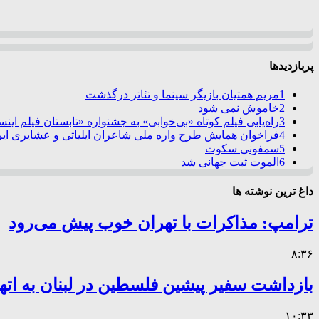
پربازدیدها
1
مریم همتیان بازیگر سینما و تئاتر درگذشت
2
خاموش نمی شود
3
راه‌یابی فیلم کوتاه «بی‌خوابی» به جشنواره «تابستان فیلم این
4
فراخوان همایش طرح واره ملی شاعران ایلیاتی و عشایری ایرا
5
سمفونی سکوت
6
الموت ثبت جهانی شد
داغ ترین نوشته ها
ترامپ: مذاکرات با تهران خوب پیش می‌رود
۸:۳۶
بازداشت سفیر پیشین فلسطین در لبنان به اته
۱۰:۳۳