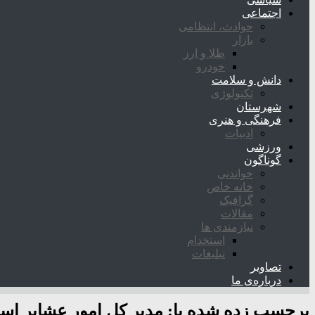
اجتماعی
حوادث، انتظامی
بازار
طلا و ارز
خودرو
دانش و سلامت
تکنولوژی
شهرستان
فرهنگی و هنری
ادبیات
ورزشی
گوناگون
خواندنی
خانه خاص
گرافیک
مقالات
نیازمندی ها
استخدام
تبلیغات
تصاویر
درباره‌ی ما
برچسب زده شده با:
مدیر کل امور عشایر اس