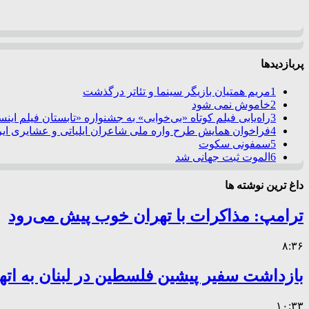
پربازدیدها
1
مریم همتیان بازیگر سینما و تئاتر درگذشت
2
خاموش نمی شود
3
راه‌یابی فیلم کوتاه «بی‌خوابی» به جشنواره «تابستان فیلم این
4
فراخوان همایش طرح واره ملی شاعران ایلیاتی و عشایری ایرا
5
سمفونی سکوت
6
الموت ثبت جهانی شد
داغ ترین نوشته ها
ترامپ: مذاکرات با تهران خوب پیش می‌رود
۸:۳۶
بازداشت سفیر پیشین فلسطین در لبنان به اته
۱۰:۳۳