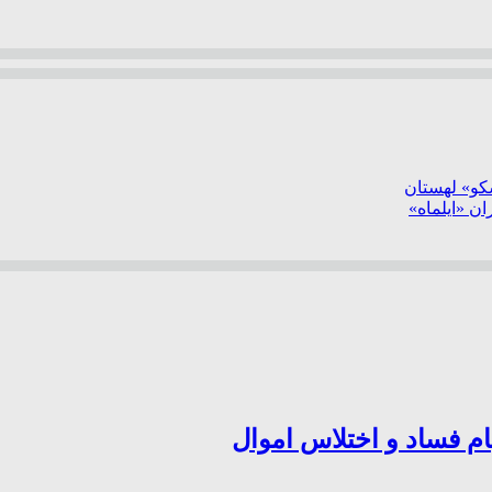
سکو» لهستان
ن «ایلماه»
ام فساد و اختلاس اموال