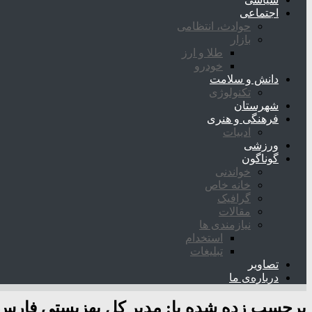
اجتماعی
حوادث، انتظامی
بازار
طلا و ارز
خودرو
دانش و سلامت
تکنولوژی
شهرستان
فرهنگی و هنری
ادبیات
ورزشی
گوناگون
خواندنی
خانه خاص
گرافیک
مقالات
نیازمندی ها
استخدام
تبلیغات
تصاویر
درباره‌ی ما
برچسب زده شده با:
مدیر کل بهزیستی فارس