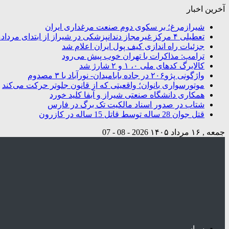
آخرین اخبار
شیرازمرغ؛ بر سکوی دوم صنعت مرغداری ایران
تعطیلی ۴ مرکز غیرمجاز دندانپزشکی در شیراز از ابتدای مردادماه تاکنون
جزئیات راه اندازی کیف پول ایران اعلام شد
ترامپ: مذاکرات با تهران خوب پیش می‌رود
کالابرگ کدهای ملی ۰، ۱ و ۲ شارژ شد
واژگونی پژو۲۰۶ در جاده بابامیدان- نورآباد با ۳ مصدوم
موتورسواری بانوان؛ واقعیتی که از قانون جلوتر حرکت می‌کند
همکاری دانشگاه صنعتی شیراز و آبفا کلید خورد
شتاب در صدور اسناد مالکیت تک برگ در فارس
قتل جوان 28 ساله توسط قاتل 15 ساله در کازرون
جمعه , ۱۶ مرداد ۱۴۰۵
2026 - 08 - 07
سیاسی