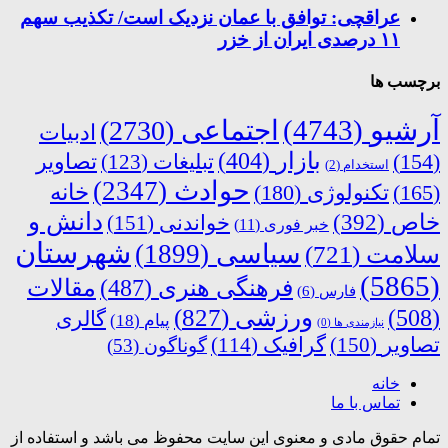
عراقچی: توافق با عمان نزدیک است/ تکذیب سهم
۱۱ درصدی ایران از خزر
برچسب ها
آرشیو
(4743)
اجتماعی
(2730)
ادبیات
بازار
(404)
(154)
تبلیغات
(123)
تصاویر
استخدام
(2)
حوادث
(2347)
خانه
(165)
تکنولوژی
(180)
دانش و
خاص
(392)
خواندنی
(151)
خبر فوری
(11)
شهرستان
سیاسی
(1899)
سلامت
(721)
(5865)
فرهنگی هنری
(487)
مقالات
فارس
(6)
ورزشی
(827)
(508)
گالری
پیام
(18)
نیازمندی ها
(0)
تصاویر
(150)
گرافیک
(114)
گوناگون
(53)
خانه
تماس با ما
تمام حقوق مادی و معنوی این سایت محفوظ می باشد و استفاده از