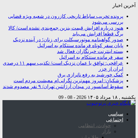
آخرین اخبار
پرونده تخریب ساباط تاریخی کازرون در شعبه ویژه قضایی
بررسی می‌شود
هنوز درباره افزایش قیمت بنزین جمع‌بندی نشده است/ کالا
برگ قطعا افزایش می‌یابد
صدور گواهینامه موتورسیکلت برای زنان؛ در آینده نزدیک
پایان سفر کوتاه فرمانده سنتکام به اسرائیل
بسته اینترنت خبرنگاران فعال شد
سفر فرمانده سنتکام به اسرائیل
عراقچی: توافق با عمان نزدیک است/ تکذیب سهم ۱۱ درصدی
ایران از خزر
کمک خورشید به رفع ناترازی برق
پزشکیان: امروز مهم‌ترین نگرانی‌ام معیشت مردم است
سقوط آسانسور در میدان آرژانتین تهران/ ۹ نفر مصدوم شدند
یکشنبه , ۱۸ مرداد ۱۴۰۵
2026 - 08 - 09
سیاسی
اجتماعی
حوادث، انتظامی
بازار
طلا و ارز