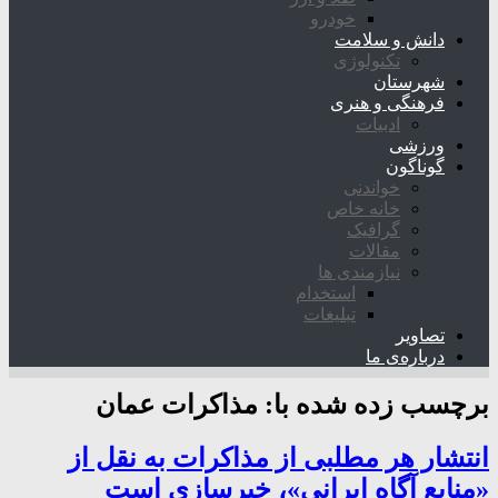
خودرو
دانش و سلامت
تکنولوژی
شهرستان
فرهنگی و هنری
ادبیات
ورزشی
گوناگون
خواندنی
خانه خاص
گرافیک
مقالات
نیازمندی ها
استخدام
تبلیغات
تصاویر
درباره‌ی ما
برچسب زده شده با:
مذاکرات عمان
انتشار هر مطلبی از مذاکرات به نقل از
«منابع آگاه ایرانی»، خبرسازی است