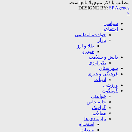
مطالب با ذکر منبع بلامانع است.
DESIGNE BY:
SP Agency
×
سیاسی
اجتماعی
حوادث، انتظامی
بازار
طلا و ارز
خودرو
دانش و سلامت
تکنولوژی
شهرستان
فرهنگی و هنری
ادبیات
ورزشی
گوناگون
خواندنی
خانه خاص
گرافیک
مقالات
نیازمندی ها
استخدام
تبلیغات