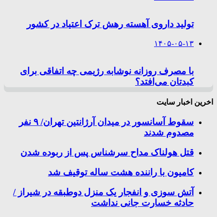
تولید داروی آهسته رهش ترک اعتیاد در کشور
۱۴۰۵-۰۵-۱۳
با مصرف روزانه نوشابه رژیمی چه اتفاقی برای
کبدتان می‌افتد؟
اخرین اخبار سایت
سقوط آسانسور در میدان آرژانتین تهران/ ۹ نفر
مصدوم شدند
قتل هولناک مداح سرشناس پس از ربوده شدن
کامیون با راننده هشت ساله توقیف شد
آتش سوزی و انفجار یک منزل دوطبقه در شیراز /
حادثه خسارت جانی نداشت