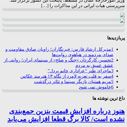
وزیر امورخارجه عمان در مسقط، پایتخت این کشور برگزار شد.
سرپرستی هیات ایرانی در این مذاکرات را […]
پربازدیدها
1
مدیرکل ارشاد فارس: خبرنگاران؛ راویان صادق مقاومت و
صدای مردمند در هیاهوی روایت‌ها
2
تحسین کارگردان «جنگ و صلح» از سینمای ایران؛ روایتی از
عشق عمیق به مردم
3
ماجرای طنز “عزاداری خانم پردل”
4
سفر به قلب تعزیه لامرد از نگاه ۱۳ هنرمند عکاس
5
مریم همتیان بازیگر سینما و تئاتر درگذشت
6
خاموش نمی شود
داغ ترین نوشته ها
هنوز درباره افزایش قیمت بنزین جمع‌بندی
نشده است/ کالا برگ قطعا افزایش می‌یابد