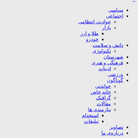
سیاسی
اجتماعی
حوادث، انتظامی
بازار
طلا و ارز
خودرو
دانش و سلامت
تکنولوژی
شهرستان
فرهنگی و هنری
ادبیات
ورزشی
گوناگون
خواندنی
خانه خاص
گرافیک
مقالات
نیازمندی ها
استخدام
تبلیغات
تصاویر
درباره‌ی ما