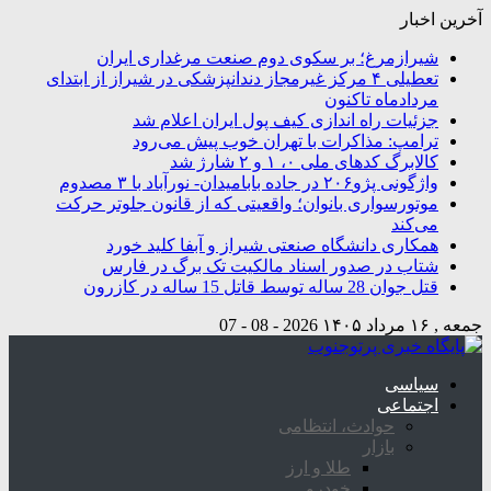
آخرین اخبار
شیرازمرغ؛ بر سکوی دوم صنعت مرغداری ایران
تعطیلی ۴ مرکز غیرمجاز دندانپزشکی در شیراز از ابتدای
مردادماه تاکنون
جزئیات راه اندازی کیف پول ایران اعلام شد
ترامپ: مذاکرات با تهران خوب پیش می‌رود
کالابرگ کدهای ملی ۰، ۱ و ۲ شارژ شد
واژگونی پژو۲۰۶ در جاده بابامیدان- نورآباد با ۳ مصدوم
موتورسواری بانوان؛ واقعیتی که از قانون جلوتر حرکت
می‌کند
همکاری دانشگاه صنعتی شیراز و آبفا کلید خورد
شتاب در صدور اسناد مالکیت تک برگ در فارس
قتل جوان 28 ساله توسط قاتل 15 ساله در کازرون
جمعه , ۱۶ مرداد ۱۴۰۵
2026 - 08 - 07
سیاسی
اجتماعی
حوادث، انتظامی
بازار
طلا و ارز
خودرو