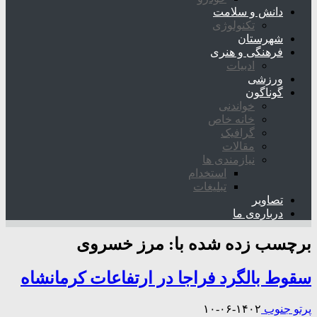
دانش و سلامت
تکنولوژی
شهرستان
فرهنگی و هنری
ادبیات
ورزشی
گوناگون
خواندنی
خانه خاص
گرافیک
مقالات
نیازمندی ها
استخدام
تبلیغات
تصاویر
درباره‌ی ما
برچسب زده شده با:
مرز خسروی
سقوط بالگرد فراجا در ارتفاعات کرمانشاه
پرتو جنوب
۱۴۰۲-۰۶-۱۰