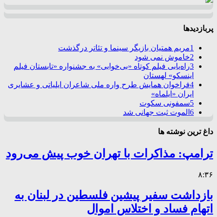
پربازدیدها
1
مریم همتیان بازیگر سینما و تئاتر درگذشت
2
خاموش نمی شود
3
راه‌یابی فیلم کوتاه «بی‌خوابی» به جشنواره «تابستان فیلم
اینسکو» لهستان
4
فراخوان همایش طرح واره ملی شاعران ایلیاتی و عشایری
ایران «ایلماه»
5
سمفونی سکوت
6
الموت ثبت جهانی شد
داغ ترین نوشته ها
ترامپ: مذاکرات با تهران خوب پیش می‌رود
۸:۳۶
بازداشت سفیر پیشین فلسطین در لبنان به
اتهام فساد و اختلاس اموال