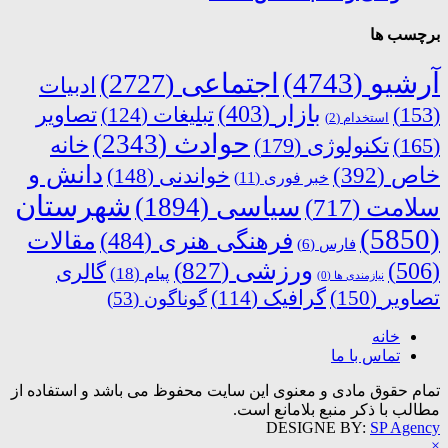
برچسب ها
آرشیو
(4743)
اجتماعی
(2727)
ادبیات
بازار
(403)
(153)
تبلیغات
(124)
تصاویر
استخدام
(2)
حوادث
(2343)
خانه
(165)
تکنولوژی
(179)
دانش و
خاص
(392)
خواندنی
(148)
خبر فوری
(11)
شهرستان
سیاسی
(1894)
سلامت
(717)
(5850)
فرهنگی هنری
(484)
مقالات
فارس
(6)
ورزشی
(827)
(506)
گالری
پیام
(18)
نیازمندی ها
(0)
تصاویر
(150)
گرافیک
(114)
گوناگون
(53)
خانه
تماس با ما
تمام حقوق مادی و معنوی این سایت محفوظ می باشد و استفاده از
مطالب با ذکر منبع بلامانع است.
DESIGNE BY:
SP Agency
×