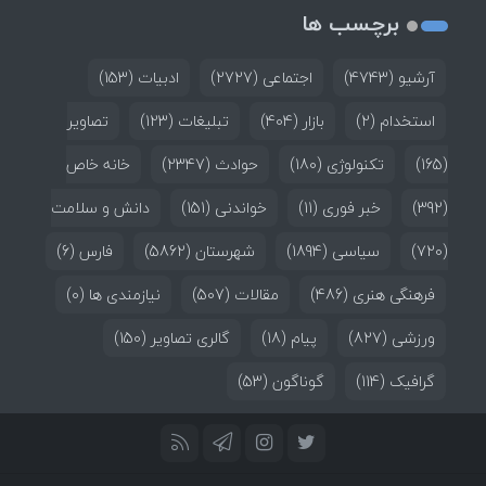
برچسب ها
آرشیو
(4743)
اجتماعی
(2727)
ادبیات
(153)
استخدام
(2)
بازار
(404)
تبلیغات
(123)
تصاویر
(165)
تکنولوژی
(180)
حوادث
(2347)
خانه خاص
(392)
خبر فوری
(11)
خواندنی
(151)
دانش و سلامت
(720)
سیاسی
(1894)
شهرستان
(5862)
فارس
(6)
فرهنگی هنری
(486)
مقالات
(507)
نیازمندی ها
(0)
ورزشی
(827)
پیام
(18)
گالری تصاویر
(150)
گرافیک
(114)
گوناگون
(53)