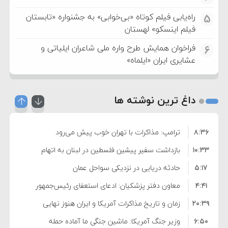
راه‌یابی فیلم کوتاه «بی‌خوابی» به جشنواره «تابستان
5
فیلم اینسکو» لهستان
فراخوان همایش طرح واره ملی شاعران ایلیاتی و
6
عشایری ایران «ایلماه»
داغ ترین نوشته ها
۸:۳۶
ترامپ: مذاکرات با تهران خوب پیش می‌رود
۱۰:۳۳
بازداشت سفیر پیشین فلسطین در لبنان به اتهام
۵:۱۷
فساد و اختلاس اموال
حادثه دریایی در نزدیکی سواحل عمان
۴:۴۱
معاون دفتر پزشکیان: ادعای استعفای رئیس‌جمهور
۲۰:۳۹
واهی و کذب محض است
زمان و تاریخ مذاکرات آمریکا و ایران هنوز نهایی
۶:۵۰
نشده است
وزیر جنگ آمریکا: ماشین جنگی ما آماده حمله