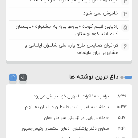
3
خاموش نمی شود
4
راه‌یابی فیلم کوتاه «بی‌خوابی» به جشنواره «تابستان
5
فیلم اینسکو» لهستان
فراخوان همایش طرح واره ملی شاعران ایلیاتی و
6
عشایری ایران «ایلماه»
داغ ترین نوشته ها
۸:۳۶
ترامپ: مذاکرات با تهران خوب پیش می‌رود
۱۰:۳۳
بازداشت سفیر پیشین فلسطین در لبنان به اتهام
۵:۱۷
فساد و اختلاس اموال
حادثه دریایی در نزدیکی سواحل عمان
۴:۴۱
معاون دفتر پزشکیان: ادعای استعفای رئیس‌جمهور