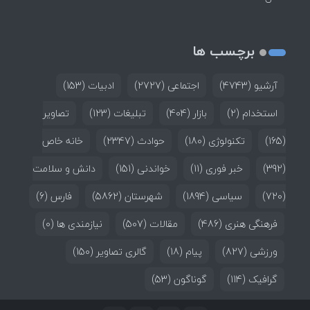
برچسب ها
آرشیو
(4743)
اجتماعی
(2727)
ادبیات
(153)
استخدام
(2)
بازار
(404)
تبلیغات
(123)
تصاویر
(165)
تکنولوژی
(180)
حوادث
(2347)
خانه خاص
(392)
خبر فوری
(11)
خواندنی
(151)
دانش و سلامت
(720)
سیاسی
(1894)
شهرستان
(5862)
فارس
(6)
فرهنگی هنری
(486)
مقالات
(507)
نیازمندی ها
(0)
ورزشی
(827)
پیام
(18)
گالری تصاویر
(150)
گرافیک
(114)
گوناگون
(53)