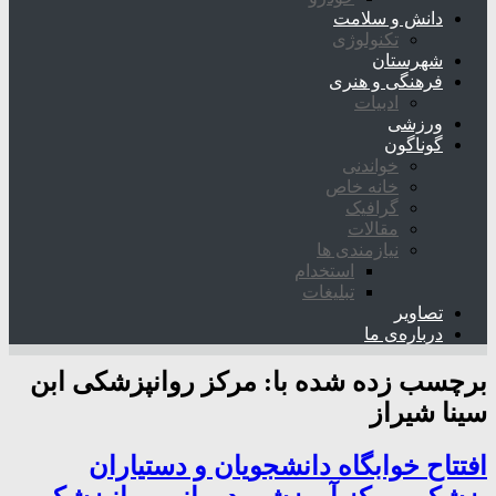
دانش و سلامت
تکنولوژی
شهرستان
فرهنگی و هنری
ادبیات
ورزشی
گوناگون
خواندنی
خانه خاص
گرافیک
مقالات
نیازمندی ها
استخدام
تبلیغات
تصاویر
درباره‌ی ما
برچسب زده شده با:
مرکز روانپزشکی ابن
سینا شیراز
افتتاح خوابگاه دانشجویان و دستیاران