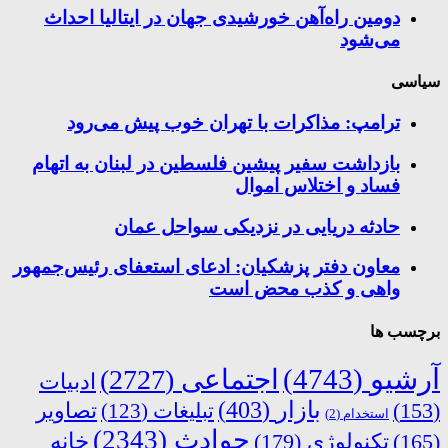
دومین راه‌آهن خورشیدی جهان در ایتالیا احداث
می‌شود
سیاسی
ترامپ: مذاکرات با تهران خوب پیش می‌رود
بازداشت سفیر پیشین فلسطین در لبنان به اتهام
فساد و اختلاس اموال
حادثه دریایی در نزدیکی سواحل عمان
معاون دفتر پزشکیان: ادعای استعفای رئیس‌جمهور
واهی و کذب محض است
برچسب ها
آرشیو
(4743)
اجتماعی
(2727)
ادبیات
بازار
(403)
(153)
تبلیغات
(123)
تصاویر
استخدام
(2)
حوادث
(2343)
خانه
(165)
تکنولوژی
(179)