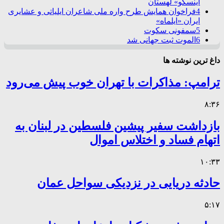
اینسکو» لهستان
4
فراخوان همایش طرح واره ملی شاعران ایلیاتی و عشایری
ایران «ایلماه»
5
سمفونی سکوت
6
الموت ثبت جهانی شد
داغ ترین نوشته ها
ترامپ: مذاکرات با تهران خوب پیش می‌رود
۸:۳۶
بازداشت سفیر پیشین فلسطین در لبنان به
اتهام فساد و اختلاس اموال
۱۰:۳۳
حادثه دریایی در نزدیکی سواحل عمان
۵:۱۷