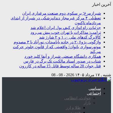
آخرین اخبار
شیرازمرغ؛ بر سکوی دوم صنعت مرغداری ایران
تعطیلی ۴ مرکز غیرمجاز دندانپزشکی در شیراز از ابتدای
مردادماه تاکنون
جزئیات راه اندازی کیف پول ایران اعلام شد
ترامپ: مذاکرات با تهران خوب پیش می‌رود
کالابرگ کدهای ملی ۰، ۱ و ۲ شارژ شد
واژگونی پژو۲۰۶ در جاده بابامیدان- نورآباد با ۳ مصدوم
موتورسواری بانوان؛ واقعیتی که از قانون جلوتر حرکت
می‌کند
همکاری دانشگاه صنعتی شیراز و آبفا کلید خورد
شتاب در صدور اسناد مالکیت تک برگ در فارس
قتل جوان 28 ساله توسط قاتل 15 ساله در کازرون
شنبه , ۱۷ مرداد ۱۴۰۵
2026 - 08 - 08
سیاسی
اجتماعی
حوادث، انتظامی
بازار
طلا و ارز
خودرو