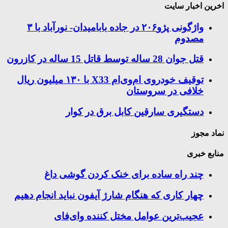
اخرین اخبار سایت
واژگونی پژو۲۰۶ در جاده بابامیدان- نورآباد با ۳
مصدوم
قتل جوان 28 ساله توسط قاتل 15 ساله در کازرون
توقیف خودروی ام‌وی‌ام X33 با ۱۳۰ میلیون ریال
خلافی در سروستان
دستگیری سارقین کابل برق در کوار
نماد مجوز
منابع خبری
چند راه‌ ساده برای خنک کردن گوشی داغ
چهار کاری که هنگام شارژ آیفون نباید انجام دهیم
عجیب‌ترین عوامل مختل کننده وای‌فای