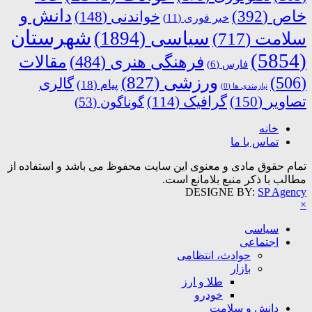
دانش و
خاص
(392)
خواندنی
(148)
خبر فوری
(11)
شهرستان
سیاسی
(1894)
سلامت
(717)
(5854)
فرهنگی هنری
(484)
مقالات
فارس
(6)
ورزشی
(827)
(506)
گالری
پیام
(18)
نیازمندی ها
(0)
تصاویر
(150)
گرافیک
(114)
گوناگون
(53)
خانه
تماس با ما
تمام حقوق مادی و معنوی این سایت محفوظ می باشد و استفاده از
مطالب با ذکر منبع بلامانع است.
DESIGNE BY:
SP Agency
×
سیاسی
اجتماعی
حوادث، انتظامی
بازار
طلا و ارز
خودرو
دانش و سلامت