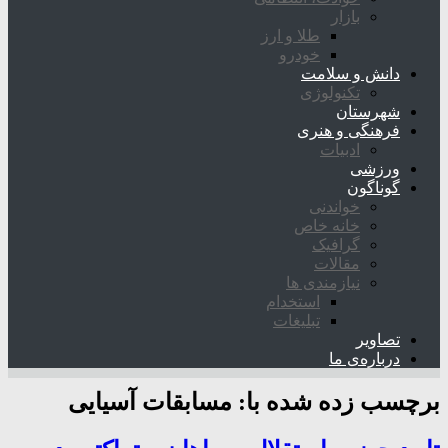
بازار
طلا و ارز
خودرو
دانش و سلامت
تکنولوژی
شهرستان
فرهنگی و هنری
ادبیات
ورزشی
گوناگون
خواندنی
خانه خاص
گرافیک
مقالات
نیازمندی ها
استخدام
تبلیغات
تصاویر
درباره‌ی ما
برچسب زده شده با:
مسابقات آسیایی