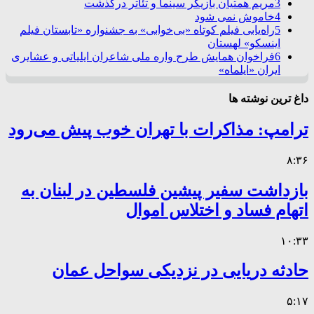
3
مریم همتیان بازیگر سینما و تئاتر درگذشت
4
خاموش نمی شود
5
راه‌یابی فیلم کوتاه «بی‌خوابی» به جشنواره «تابستان فیلم
اینسکو» لهستان
6
فراخوان همایش طرح واره ملی شاعران ایلیاتی و عشایری
ایران «ایلماه»
داغ ترین نوشته ها
ترامپ: مذاکرات با تهران خوب پیش می‌رود
۸:۳۶
بازداشت سفیر پیشین فلسطین در لبنان به
اتهام فساد و اختلاس اموال
۱۰:۳۳
حادثه دریایی در نزدیکی سواحل عمان
۵:۱۷