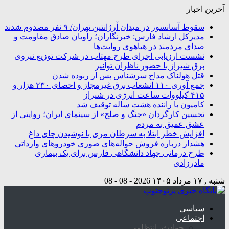
آخرین اخبار
سقوط آسانسور در میدان آرژانتین تهران/ ۹ نفر مصدوم شدند
مدیرکل ارشاد فارس: خبرنگاران؛ راویان صادق مقاومت و
صدای مردمند در هیاهوی روایت‌ها
نشست ارزیابی اجرای طرح مهتاب در شرکت توزیع نیروی
برق شیراز با حضور ناظران توانیر
قتل هولناک مداح سرشناس پس از ربوده شدن
جمع آوری ۱۱۰ انشعاب برق غیرمجاز و احصای ۲۳۰ هزار و
۴۱۵ کیلووات ساعت انرژی در شیراز
کامیون با راننده هشت ساله توقیف شد
تحسین کارگردان «جنگ و صلح» از سینمای ایران؛ روایتی از
عشق عمیق به مردم
افزایش خطر ابتلا به سرطان مری با نوشیدن چای داغ
هشدار درباره فروش حواله‌های صوری خودروهای وارداتی
طرح درمانی جهاد دانشگاهی فارس برای یک بیماری
مادرزادی
شنبه , ۱۷ مرداد ۱۴۰۵
2026 - 08 - 08
سیاسی
اجتماعی
حوادث، انتظامی