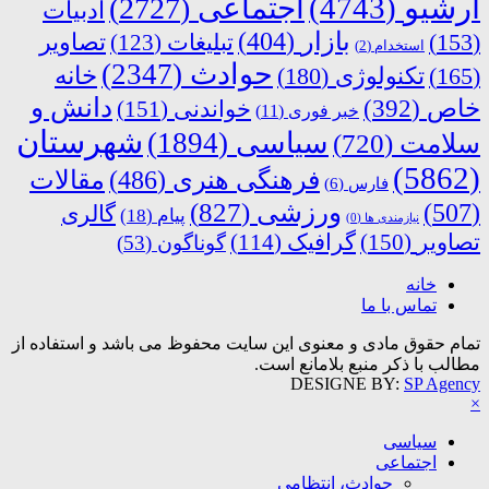
آرشیو
(4743)
اجتماعی
(2727)
ادبیات
بازار
(404)
(153)
تبلیغات
(123)
تصاویر
استخدام
(2)
حوادث
(2347)
خانه
(165)
تکنولوژی
(180)
دانش و
خاص
(392)
خواندنی
(151)
خبر فوری
(11)
شهرستان
سیاسی
(1894)
سلامت
(720)
(5862)
فرهنگی هنری
(486)
مقالات
فارس
(6)
ورزشی
(827)
(507)
گالری
پیام
(18)
نیازمندی ها
(0)
تصاویر
(150)
گرافیک
(114)
گوناگون
(53)
خانه
تماس با ما
تمام حقوق مادی و معنوی این سایت محفوظ می باشد و استفاده از
مطالب با ذکر منبع بلامانع است.
DESIGNE BY:
SP Agency
×
سیاسی
اجتماعی
حوادث، انتظامی