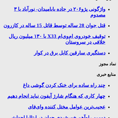
واژگونی پژو۲۰۶ در جاده بابامیدان- نورآباد با ۳
مصدوم
قتل جوان 28 ساله توسط قاتل 15 ساله در کازرون
توقیف خودروی ام‌وی‌ام X33 با ۱۳۰ میلیون ریال
خلافی در سروستان
دستگیری سارقین کابل برق در کوار
نماد مجوز
منابع خبری
چند راه‌ ساده برای خنک کردن گوشی داغ
چهار کاری که هنگام شارژ آیفون نباید انجام دهیم
عجیب‌ترین عوامل مختل کننده وای‌فای
دومین راه‌آهن خورشیدی جهان در ایتالیا احداث