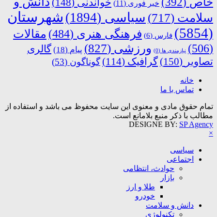
دانش و
خاص
(392)
خواندنی
(148)
خبر فوری
(11)
شهرستان
سیاسی
(1894)
سلامت
(717)
(5854)
فرهنگی هنری
(484)
مقالات
فارس
(6)
ورزشی
(827)
(506)
گالری
پیام
(18)
نیازمندی ها
(0)
تصاویر
(150)
گرافیک
(114)
گوناگون
(53)
خانه
تماس با ما
تمام حقوق مادی و معنوی این سایت محفوظ می باشد و استفاده از
مطالب با ذکر منبع بلامانع است.
DESIGNE BY:
SP Agency
×
سیاسی
اجتماعی
حوادث، انتظامی
بازار
طلا و ارز
خودرو
دانش و سلامت
تکنولوژی