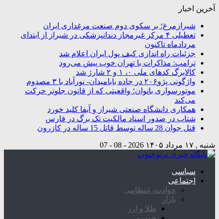
آخرین اخبار
شیرازمرغ؛ بر سکوی دوم صنعت مرغداری ایران
تعطیلی ۴ مرکز غیرمجاز دندانپزشکی در شیراز از ابتدای
مردادماه تاکنون
جزئیات راه اندازی کیف پول ایران اعلام شد
ترامپ: مذاکرات با تهران خوب پیش می‌رود
کالابرگ کدهای ملی ۰، ۱ و ۲ شارژ شد
واژگونی پژو۲۰۶ در جاده بابامیدان- نورآباد با ۳ مصدوم
موتورسواری بانوان؛ واقعیتی که از قانون جلوتر حرکت
می‌کند
همکاری دانشگاه صنعتی شیراز و آبفا کلید خورد
شتاب در صدور اسناد مالکیت تک برگ در فارس
قتل جوان 28 ساله توسط قاتل 15 ساله در کازرون
شنبه , ۱۷ مرداد ۱۴۰۵
2026 - 08 - 07
سیاسی
اجتماعی
حوادث، انتظامی
بازار
طلا و ارز
خودرو