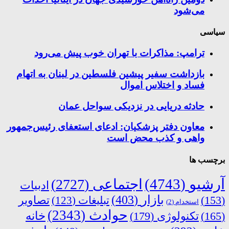
می‌شود
سیاسی
ترامپ: مذاکرات با تهران خوب پیش می‌رود
بازداشت سفیر پیشین فلسطین در لبنان به اتهام
فساد و اختلاس اموال
حادثه دریایی در نزدیکی سواحل عمان
معاون دفتر پزشکیان: ادعای استعفای رئیس‌جمهور
واهی و کذب محض است
برچسب ها
آرشیو
(4743)
اجتماعی
(2727)
ادبیات
بازار
(403)
(153)
تبلیغات
(123)
تصاویر
استخدام
(2)
حوادث
(2343)
خانه
(165)
تکنولوژی
(179)