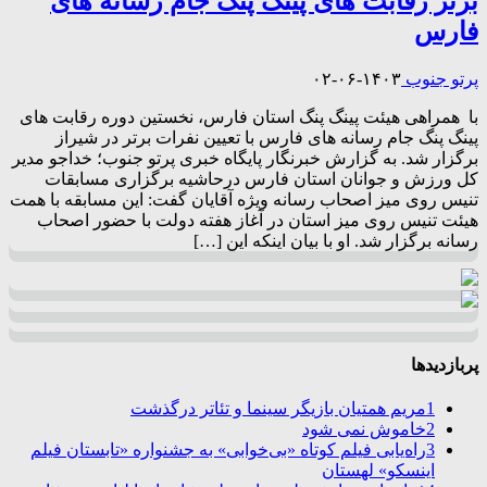
برتر رقابت های پینگ پنگ جام رسانه های
فارس
پرتو جنوب
۱۴۰۳-۰۶-۰۲
با همراهی هیئت پینگ پنگ استان فارس، نخستین دوره رقابت های
پینگ پنگ جام رسانه های فارس با تعیین نفرات برتر در شیراز
برگزار شد. به گزارش خبرنگار پایگاه خبری پرتو جنوب؛ خداجو مدیر
کل ورزش و جوانان استان فارس درحاشیه برگزاری مسابقات
تنیس روی میز اصحاب رسانه ویژه آقایان گفت: این مسابقه با همت
هیئت تنیس روی میز استان در آغاز هفته دولت با حضور اصحاب
رسانه برگزار شد. او با بیان اینکه این […]
پربازدیدها
1
مریم همتیان بازیگر سینما و تئاتر درگذشت
2
خاموش نمی شود
3
راه‌یابی فیلم کوتاه «بی‌خوابی» به جشنواره «تابستان فیلم
اینسکو» لهستان