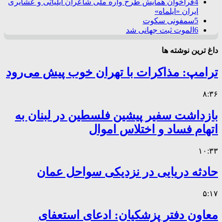
4
فراخوان همایش طرح واره ملی شاعران ایلیاتی و عشایری
ایران «ایلماه»
5
سمفونی سکوت
6
الموت ثبت جهانی شد
داغ ترین نوشته ها
ترامپ: مذاکرات با تهران خوب پیش می‌رود
۸:۳۶
بازداشت سفیر پیشین فلسطین در لبنان به
اتهام فساد و اختلاس اموال
۱۰:۳۳
حادثه دریایی در نزدیکی سواحل عمان
۵:۱۷
معاون دفتر پزشکیان: ادعای استعفای