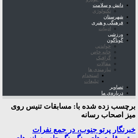
دانش و سلامت
تکنولوژی
شهرستان
فرهنگی و هنری
ادبیات
ورزشی
گوناگون
خواندنی
خانه خاص
گرافیک
مقالات
نیازمندی ها
استخدام
تبلیغات
تصاویر
درباره‌ی ما
برچسب زده شده با:
مسابقات تنیس روی
میز اصحاب رسانه
خبرنگار پرتو جنوب، در جمع نفرات