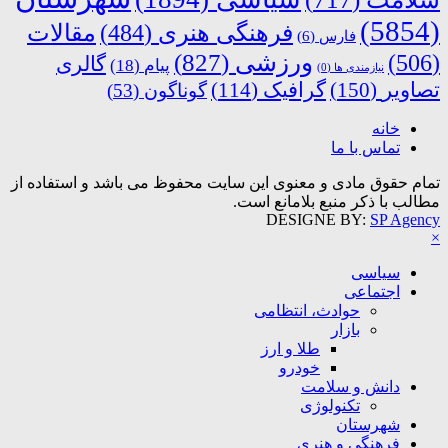
(5854)
فرهنگی هنری
(484)
مقالات
فارس
(6)
ورزشی
(827)
(506)
گالری
پیام
(18)
نیازمندی ها
(0)
تصاویر
(150)
گرافیک
(114)
گوناگون
(53)
خانه
تماس با ما
تمام حقوق مادی و معنوی این سایت محفوظ می باشد و استفاده از
مطالب با ذکر منبع بلامانع است.
DESIGNE BY:
SP Agency
×
سیاسی
اجتماعی
حوادث، انتظامی
بازار
طلا و ارز
خودرو
دانش و سلامت
تکنولوژی
شهرستان
فرهنگی و هنری