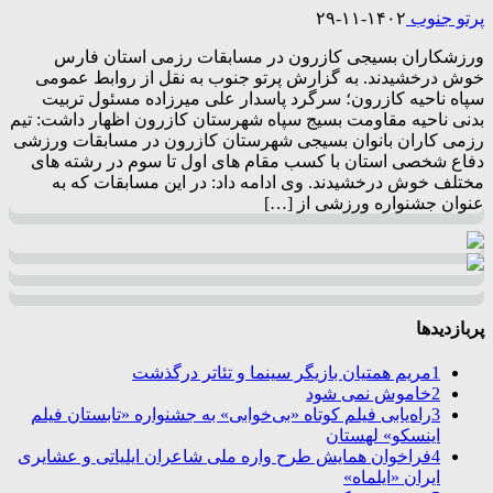
پرتو جنوب
۱۴۰۲-۱۱-۲۹
ورزشکاران بسیجی کازرون در مسابقات رزمی استان فارس
خوش درخشیدند. به گزارش پرتو جنوب به نقل از روابط عمومی
سپاه ناحیه کازرون؛ سرگرد پاسدار علی میرزاده مسئول تربیت
بدنی ناحیه مقاومت بسیج سپاه شهرستان کازرون اظهار داشت: تیم
رزمی کاران بانوان بسیجی شهرستان کازرون در مسابقات ورزشی
دفاع شخصی استان با کسب مقام های اول تا سوم در رشته های
مختلف خوش درخشیدند. وی ادامه داد: در این مسابقات که به
عنوان جشنواره ورزشی از […]
پربازدیدها
1
مریم همتیان بازیگر سینما و تئاتر درگذشت
2
خاموش نمی شود
3
راه‌یابی فیلم کوتاه «بی‌خوابی» به جشنواره «تابستان فیلم
اینسکو» لهستان
4
فراخوان همایش طرح واره ملی شاعران ایلیاتی و عشایری
ایران «ایلماه»