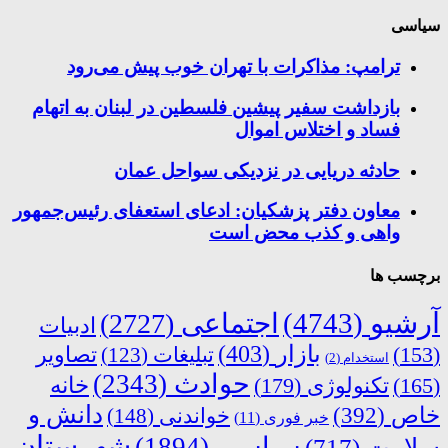
سیاسی
ترامپ: مذاکرات با تهران خوب پیش می‌رود
بازداشت سفیر پیشین فلسطین در لبنان به اتهام
فساد و اختلاس اموال
حادثه دریایی در نزدیکی سواحل عمان
معاون دفتر پزشکیان: ادعای استعفای رئیس‌جمهور
واهی و کذب محض است
برچسب ها
آرشیو
(4743)
اجتماعی
(2727)
ادبیات
بازار
(403)
(153)
تبلیغات
(123)
تصاویر
استخدام
(2)
حوادث
(2343)
خانه
(165)
تکنولوژی
(179)
دانش و
خاص
(392)
خواندنی
(148)
خبر فوری
(11)
شهرستان
سیاسی
(1894)
سلامت
(717)