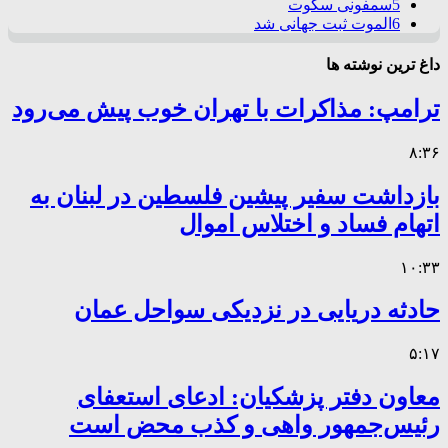
5
سمفونی سکوت
6
الموت ثبت جهانی شد
داغ ترین نوشته ها
ترامپ: مذاکرات با تهران خوب پیش می‌رود
۸:۳۶
بازداشت سفیر پیشین فلسطین در لبنان به
اتهام فساد و اختلاس اموال
۱۰:۳۳
حادثه دریایی در نزدیکی سواحل عمان
۵:۱۷
معاون دفتر پزشکیان: ادعای استعفای
رئیس‌جمهور واهی و کذب محض است