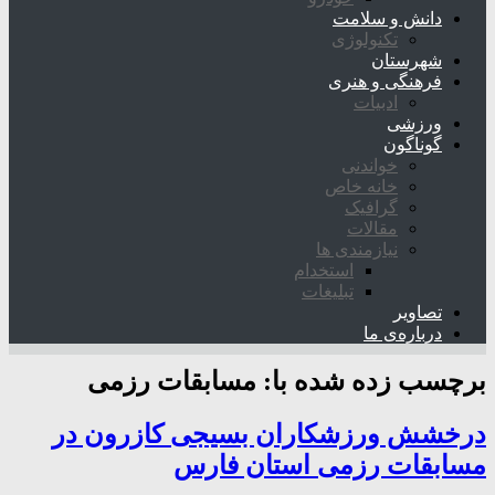
دانش و سلامت
تکنولوژی
شهرستان
فرهنگی و هنری
ادبیات
ورزشی
گوناگون
خواندنی
خانه خاص
گرافیک
مقالات
نیازمندی ها
استخدام
تبلیغات
تصاویر
درباره‌ی ما
برچسب زده شده با:
مسابقات رزمی
درخشش ورزشکاران بسیجی کازرون در
مسابقات رزمی استان فارس