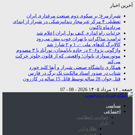
آخرین اخبار
شیرازمرغ؛ بر سکوی دوم صنعت مرغداری ایران
تعطیلی ۴ مرکز غیرمجاز دندانپزشکی در شیراز از ابتدای
مردادماه تاکنون
جزئیات راه اندازی کیف پول ایران اعلام شد
ترامپ: مذاکرات با تهران خوب پیش می‌رود
کالابرگ کدهای ملی ۰، ۱ و ۲ شارژ شد
واژگونی پژو۲۰۶ در جاده بابامیدان- نورآباد با ۳ مصدوم
موتورسواری بانوان؛ واقعیتی که از قانون جلوتر حرکت
می‌کند
همکاری دانشگاه صنعتی شیراز و آبفا کلید خورد
شتاب در صدور اسناد مالکیت تک برگ در فارس
قتل جوان 28 ساله توسط قاتل 15 ساله در کازرون
جمعه , ۱۶ مرداد ۱۴۰۵
2026 - 08 - 07
سیاسی
اجتماعی
حوادث، انتظامی
بازار
طلا و ارز
خودرو