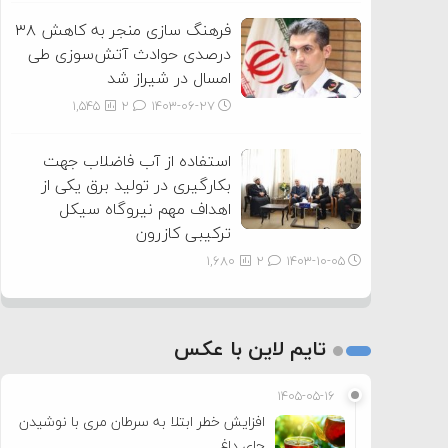
فرهنگ سازی منجر به کاهش ۳۸
درصدی حوادث آتش‌سوزی طی
امسال در شیراز شد
1,545
2
۱۴۰۳-۰۶-۲۷
استفاده از آب فاضلاب جهت
بکارگیری در تولید برق یکی از
اهداف مهم نیروگاه سیکل
ترکیبی کازرون
1,680
2
۱۴۰۳-۱۰-۰۵
تایم لاین با عکس
۱۴۰۵-۰۵-۱۶
افزایش خطر ابتلا به سرطان مری با نوشیدن
چای داغ