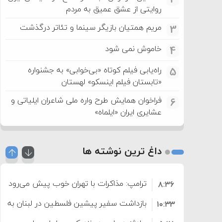
روایتی از عشق عمیق به مردم
مریم همتیان بازیگر سینما و تئاتر درگذشت
3
خاموش نمی شود
4
راه‌یابی فیلم کوتاه «بی‌خوابی» به جشنواره
5
«تابستان فیلم اینسکو» لهستان
فراخوان همایش طرح واره ملی شاعران ایلیاتی و
6
عشایری ایران «ایلماه»
داغ ترین نوشته ها
ترامپ: مذاکرات با تهران خوب پیش می‌رود
۸:۳۶
بازداشت سفیر پیشین فلسطین در لبنان به اته
۱۰:۳۳