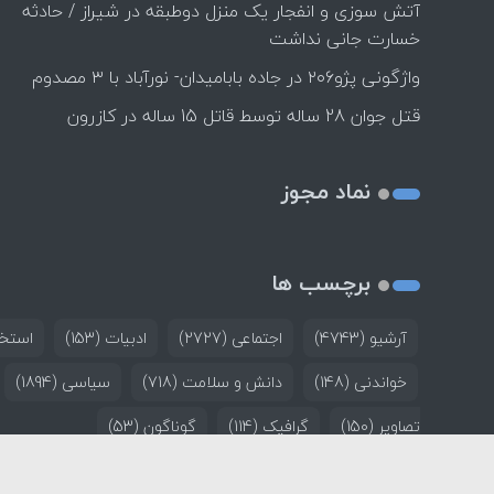
آتش سوزی و انفجار یک منزل دوطبقه در شیراز / حادثه
خسارت جانی نداشت
واژگونی پژو۲۰۶ در جاده بابامیدان- نورآباد با ۳ مصدوم
قتل جوان 28 ساله توسط قاتل 15 ساله در کازرون
نماد مجوز
برچسب ها
آرشیو
(4743)
اجتماعی
(2727)
ادبیات
(153)
استخد
خواندنی
(148)
دانش و سلامت
(718)
سیاسی
(1894)
تصاویر
(150)
گرافیک
(114)
گوناگون
(53)
خانه
تماس با ما