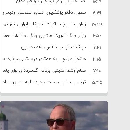
حادثه دریایی در نزدیکی سواحل عمان
۵:۱۷
معاون دفتر پزشکیان: ادعای استعفای رئیس
۴:۴۱
است
زمان و تاریخ مذاکرات آمریکا و ایران هنوز نه
۲۰:۳۹
وزیر جنگ آمریکا: ماشین جنگی ما آماده حمله 
۶:۵۰
موافقت ترامپ با لغو حمله به ایران
۶:۲۱
هشدار عراقچی به همتای عربستانی درباره همرا
۲:۱۵
مقام ارشد امنیتی: برنامه گسترده‌ای برای پاسخ 
۷:۱۰
ترامپ دستور حملات جدید علیه ایران را صادر 
۵:۴۵
سپاه: دو نفتکش متخلف مورد اصابت قرار گر
۱۲:۵۹
ترامپ مدعی توافق تاریخی برای خلع سلاح ک
۸:۵۷
اعتراض عراقچی به همتای بلغارستانی به دلیل
۱۶:۱۹
ایران
کشورهایی که به متجاوزان کمک می کنند پ
۱۰:۱۵