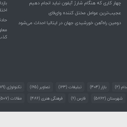
چهار کاری که هنگام شارژ آیفون نباید انجام دهیم
بازد
اختل
عجیب‌ترین عوامل مختل کننده وای‌فای
حادث
دومین راه‌آهن خورشیدی جهان در ایتالیا احداث می‌شود
معاو
کذب
ام
(2)
بازار
(404)
تبلیغات
(123)
تصاویر
(165)
تکنولوژی
(179)
شهرستان
(5862)
فارس
(6)
فرهنگی هنری
(486)
مقالات
(507)