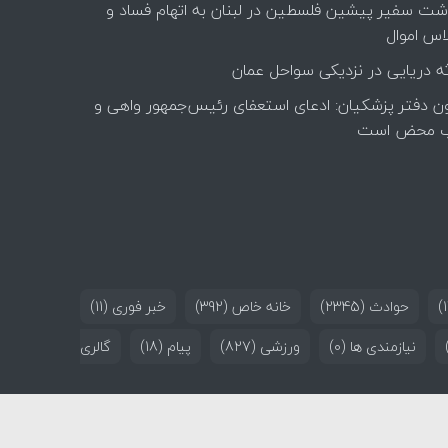
اشت سفیر پیشین فلسطین در لبنان به اتهام فساد و
اس اموال
ه دریایی در نزدیکی سواحل عمان
ن دفتر پزشکیان: ادعای استعفای رئیس‌جمهور واهی و
 محض است
حوادث
(2345)
خانه خاص
(392)
خبر فوری
(11)
نیازمندی ها
(0)
ورزشی
(827)
پیام
(18)
گالری