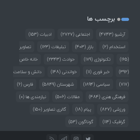
برچسب ها
آرشیو
(4743)
اجتماعی
(2727)
ادبیات
(153)
استخدام
(2)
بازار
(403)
تبلیغات
(123)
تصاویر
(165)
تکنولوژی
(179)
حوادث
(2343)
خانه خاص
(392)
خبر فوری
(11)
خواندنی
(148)
دانش و سلامت
(717)
سیاسی
(1894)
شهرستان
(5849)
فارس
(6)
فرهنگی هنری
(484)
مقالات
(506)
نیازمندی ها
(0)
ورزشی
(827)
پیام
(18)
گالری تصاویر
(150)
گرافیک
(114)
گوناگون
(53)