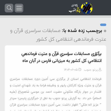
برچسب زده شده با:
مسابقات سراسری قرآن و
عترت فرماندهی انتظامی کل کشور
برگزاری مسابقات سراسري قرآن و عترت فرماندهي
انتظامي کل کشور به میزبانی فارس در آبان ماه
پرتو جنوب
۱۴۰۴-۰۶-۰۵
فرمانده انتظامي استان از برگزاري سي اُمين دوره مسابقات سراسري
قرآن و عترت ويژه کارکنان پايور و وظيفه فراجا به ياد شهداي امنيت و
اقتدار در جوار بارگاه ملکوتي حضرت احمد بن موسي شاهچراغ (عليه
السلام) خبر داد. به گزارش پرتو جنوب به نقل از خبرگزاری پلیس؛ سردار
” عزيز اله ملکي” اظهار داشت: سي اُمين دوره مسابقات سراسري قرآن