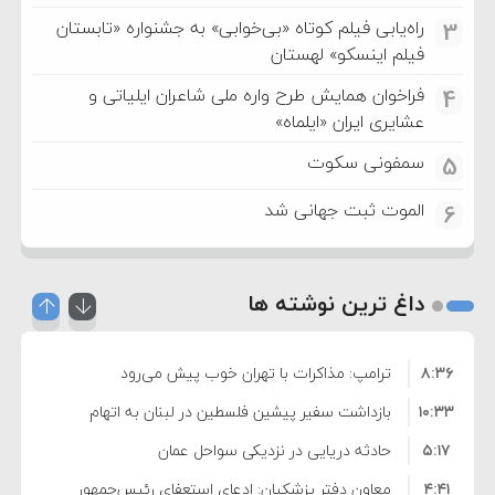
راه‌یابی فیلم کوتاه «بی‌خوابی» به جشنواره «تابستان
3
فیلم اینسکو» لهستان
فراخوان همایش طرح واره ملی شاعران ایلیاتی و
4
عشایری ایران «ایلماه»
سمفونی سکوت
5
الموت ثبت جهانی شد
6
داغ ترین نوشته ها
۸:۳۶
ترامپ: مذاکرات با تهران خوب پیش می‌رود
۱۰:۳۳
بازداشت سفیر پیشین فلسطین در لبنان به اتهام
۵:۱۷
فساد و اختلاس اموال
حادثه دریایی در نزدیکی سواحل عمان
۴:۴۱
معاون دفتر پزشکیان: ادعای استعفای رئیس‌جمهور