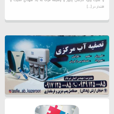
و عترت ويژه کارکنان پايور و وظيفه فراجا به ياد شهداي امنيت و
اقتدار در […]