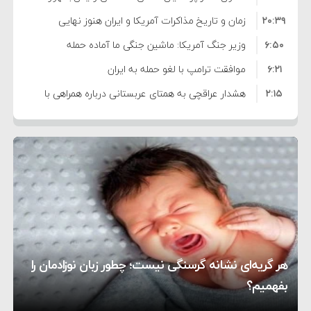
۲۰:۳۹
واهی و کذب محض است
زمان و تاریخ مذاکرات آمریکا و ایران هنوز نهایی
۶:۵۰
نشده است
وزیر جنگ آمریکا: ماشین جنگی ما آماده حمله
۶:۲۱
نظامی علیه ایران است
موافقت ترامپ با لغو حمله به ایران
۲:۱۵
هشدار عراقچی به همتای عربستانی درباره همراهی با
۷:۱۰
آمریکا
مقام ارشد امنیتی: برنامه گسترده‌ای برای پاسخ به
۵:۴۵
دیوانگی آمریکا داریم
ترامپ دستور حملات جدید علیه ایران را صادر کرد
۱۲:۵۹
سپاه: دو نفتکش متخلف مورد اصابت قرار گرفته و
۸:۵۷
متوقف شدند
ترامپ مدعی توافق تاریخی برای خلع سلاح کامل
۱۶:۱۹
حماس شد
اعتراض عراقچی به همتای بلغارستانی به دلیل کمک
۱۰:۱۵
به آمریکا در حملات به ایران
کشورهایی که به متجاوزان کمک می کنند پاسخ
هر گریه‌ای نشانه گرسنگی نیست؛ چطور زبان نوزادمان را
۶:۰۵
سختی خواهند گرفت
سنتکام پایان تجاوز جدید به ایران را اعلام کرد
بفهمیم؟
روی دیگر زندگی
تغذیه پدر می‌تواند بر سلامت نوزاد تأثیر بگذارد