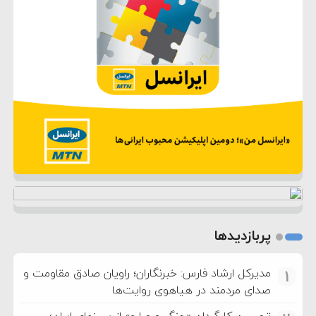
پربازدیدها
مدیرکل ارشاد فارس: خبرنگاران؛ راویان صادق مقاومت و
1
صدای مردمند در هیاهوی روایت‌ها
تحسین کارگردان «جنگ و صلح» از سینمای ایران؛