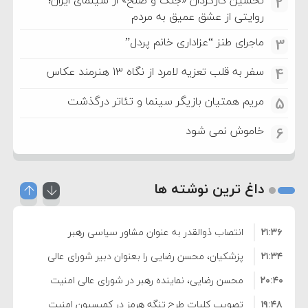
2
روایتی از عشق عمیق به مردم
ماجرای طنز “عزاداری خانم پردل”
3
سفر به قلب تعزیه لامرد از نگاه ۱۳ هنرمند عکاس
4
مریم همتیان بازیگر سینما و تئاتر درگذشت
5
خاموش نمی شود
6
داغ ترین نوشته ها
۲۱:۳۶
انتصاب ذوالقدر به عنوان مشاور سیاسی رهبر
۲۱:۳۴
انقلاب
پزشکیان، محسن رضایی را بعنوان دبیر شورای عالی
۲۰:۴۰
امنیت منصوب کرد
محسن رضایی، نماینده رهبر در شورای عالی امنیت
۱۹:۴۸
ملی شد
تصویب کلیات طرح تنگه هرمز در کمیسیون امنیت