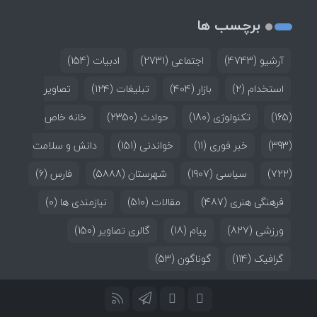
برچسب ها
آرشیو
(4743)
اجتماعی
(2731)
ادبیات
(154)
استخدام
(2)
بازار
(404)
تبلیغات
(124)
تصاویر
(165)
تکنولوژی
(180)
حوادث
(2350)
خانه خاص
(393)
خبر فوری
(11)
خواندنی
(151)
دانش و سلامت
(722)
سیاسی
(1907)
شهرستان
(5888)
فارس
(6)
فرهنگی هنری
(487)
مقالات
(510)
نیازمندی ها
(0)
ورزشی
(827)
پیام
(18)
گالری تصاویر
(150)
گرافیک
(114)
گوناگون
(53)