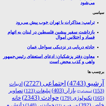
می‌شود
سیاسی
ترامپ: مذاکرات با تهران خوب پیش می‌رود
بازداشت سفیر پیشین فلسطین در لبنان به اتهام
فساد و اختلاس اموال
حادثه دریایی در نزدیکی سواحل عمان
معاون دفتر پزشکیان: ادعای استعفای رئیس‌جمهور
واهی و کذب محض است
برچسب ها
آرشیو
(4743)
اجتماعی
(2727)
ادبیات
بازار
(403)
(153)
تبلیغات
(123)
تصاویر
استخدام
(2)
حوادث
(2343)
خانه
(165)
تکنولوژی
(179)
دانش و
خاص
(392)
خواندنی
(148)
خبر فوری
(11)