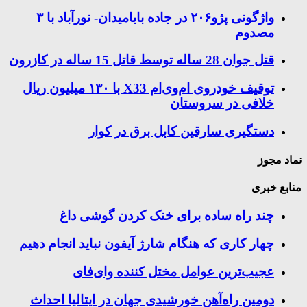
واژگونی پژو۲۰۶ در جاده بابامیدان- نورآباد با ۳
مصدوم
قتل جوان 28 ساله توسط قاتل 15 ساله در کازرون
توقیف خودروی ام‌وی‌ام X33 با ۱۳۰ میلیون ریال
خلافی در سروستان
دستگیری سارقین کابل برق در کوار
نماد مجوز
منابع خبری
چند راه‌ ساده برای خنک کردن گوشی داغ
چهار کاری که هنگام شارژ آیفون نباید انجام دهیم
عجیب‌ترین عوامل مختل کننده وای‌فای
دومین راه‌آهن خورشیدی جهان در ایتالیا احداث