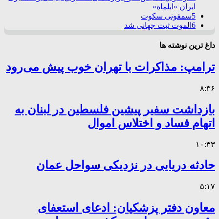
ایران «ایلماه»
5
سمفونی سکوت
6
الموت ثبت جهانی شد
داغ ترین نوشته ها
ترامپ: مذاکرات با تهران خوب پیش می‌رود
۸:۳۶
بازداشت سفیر پیشین فلسطین در لبنان به
اتهام فساد و اختلاس اموال
۱۰:۳۳
حادثه دریایی در نزدیکی سواحل عمان
۵:۱۷
معاون دفتر پزشکیان: ادعای استعفای