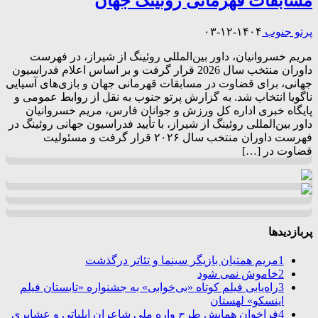
مسابقات قهرمانی روئینگ جهان
پرتو جنوب
۱۴۰۴-۱۲-۰۳
مریم خسروانیان، داور بین‌المللی روئینگ از شیراز، در فهرست
داوران منتخب سال 2026 قرار گرفت و بر اساس اعلام فدراسیون
جهانی، برای قضاوت در مسابقات قهرمانی جهان و بازی‌های آسیایی
ناگویا انتخاب شد. به گزارش پرتو جنوب به نقل از روابط عمومی و
پایگاه خبری اداره کل ورزش و جوانان فارس، مریم خسروانیان
داور بین‌المللی روئینگ از شیراز، با تأیید فدراسیون جهانی روئینگ در
فهرست داوران منتخب سال ۲۰۲۶ قرار گرفت و مسئولیت
قضاوت در […]
پربازدیدها
1
مریم همتیان بازیگر سینما و تئاتر درگذشت
2
خاموش نمی شود
3
راه‌یابی فیلم کوتاه «بی‌خوابی» به جشنواره «تابستان فیلم
اینسکو» لهستان
4
فراخوان همایش طرح واره ملی شاعران ایلیاتی و عشایری