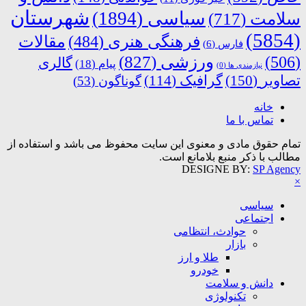
شهرستان
سیاسی
(1894)
سلامت
(717)
(5854)
فرهنگی هنری
(484)
مقالات
فارس
(6)
ورزشی
(827)
(506)
گالری
پیام
(18)
نیازمندی ها
(0)
تصاویر
(150)
گرافیک
(114)
گوناگون
(53)
خانه
تماس با ما
تمام حقوق مادی و معنوی این سایت محفوظ می باشد و استفاده از
مطالب با ذکر منبع بلامانع است.
DESIGNE BY:
SP Agency
×
سیاسی
اجتماعی
حوادث، انتظامی
بازار
طلا و ارز
خودرو
دانش و سلامت
تکنولوژی