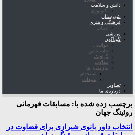
دانش و سلامت
تکنولوژی
شهرستان
فرهنگی و هنری
ادبیات
ورزشی
گوناگون
خواندنی
خانه خاص
گرافیک
مقالات
نیازمندی ها
استخدام
تبلیغات
تصاویر
درباره‌ی ما
برچسب زده شده با:
مسابقات قهرمانی
روئینگ جهان
انتخاب داور بانوی شیرازی برای قضاوت در