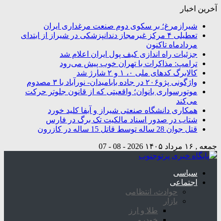
آخرین اخبار
شیرازمرغ؛ بر سکوی دوم صنعت مرغداری ایران
تعطیلی ۴ مرکز غیرمجاز دندانپزشکی در شیراز از ابتدای
مردادماه تاکنون
جزئیات راه اندازی کیف پول ایران اعلام شد
ترامپ: مذاکرات با تهران خوب پیش می‌رود
کالابرگ کدهای ملی ۰، ۱ و ۲ شارژ شد
واژگونی پژو۲۰۶ در جاده بابامیدان- نورآباد با ۳ مصدوم
موتورسواری بانوان؛ واقعیتی که از قانون جلوتر حرکت
می‌کند
همکاری دانشگاه صنعتی شیراز و آبفا کلید خورد
شتاب در صدور اسناد مالکیت تک برگ در فارس
قتل جوان 28 ساله توسط قاتل 15 ساله در کازرون
جمعه , ۱۶ مرداد ۱۴۰۵
2026 - 08 - 07
سیاسی
اجتماعی
حوادث، انتظامی
بازار
طلا و ارز
خودرو