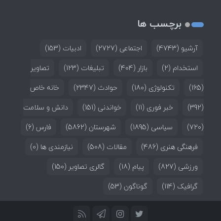
برچسب ها
آرشیو
(4743)
اجتماعی
(2727)
ادبیات
(153)
استخدام
(2)
بازار
(404)
تبلیغات
(123)
تصاویر
(165)
تکنولوژی
(180)
حوادث
(2347)
خانه خاص
(392)
خبر فوری
(11)
خواندنی
(151)
دانش و سلامت
(720)
سیاسی
(1895)
شهرستان
(5862)
فارس
(6)
فرهنگی هنری
(486)
مقالات
(508)
نیازمندی ها
(0)
ورزشی
(827)
پیام
(18)
گالری تصاویر
(150)
گرافیک
(114)
گوناگون
(53)