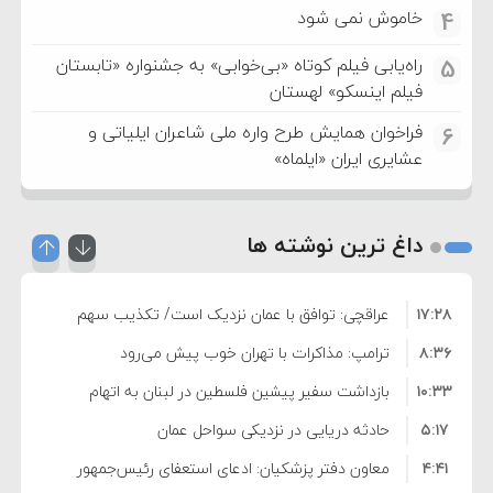
خاموش نمی شود
4
راه‌یابی فیلم کوتاه «بی‌خوابی» به جشنواره «تابستان
5
فیلم اینسکو» لهستان
فراخوان همایش طرح واره ملی شاعران ایلیاتی و
6
عشایری ایران «ایلماه»
داغ ترین نوشته ها
۱۷:۲۸
عراقچی: توافق با عمان نزدیک است/ تکذیب سهم
۸:۳۶
۱۱ درصدی ایران از خزر
ترامپ: مذاکرات با تهران خوب پیش می‌رود
۱۰:۳۳
بازداشت سفیر پیشین فلسطین در لبنان به اتهام
۵:۱۷
فساد و اختلاس اموال
حادثه دریایی در نزدیکی سواحل عمان
۴:۴۱
معاون دفتر پزشکیان: ادعای استعفای رئیس‌جمهور