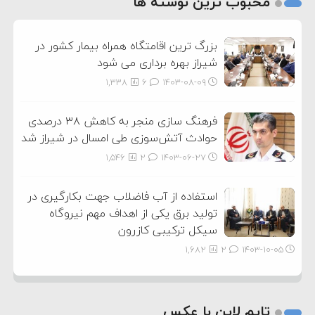
محبوب ترین نوشته ها
3
بزرگ ترین اقامتگاه همراه بیمار کشور در
شیراز بهره برداری می شود
1,338
6
۱۴۰۳-۰۸-۰۹
فرهنگ سازی منجر به کاهش ۳۸ درصدی
حوادث آتش‌سوزی طی امسال در شیراز شد
1,546
2
۱۴۰۳-۰۶-۲۷
استفاده از آب فاضلاب جهت بکارگیری در
تولید برق یکی از اهداف مهم نیروگاه
سیکل ترکیبی کازرون
1,682
2
۱۴۰۳-۱۰-۰۵
تایم لاین با عکس