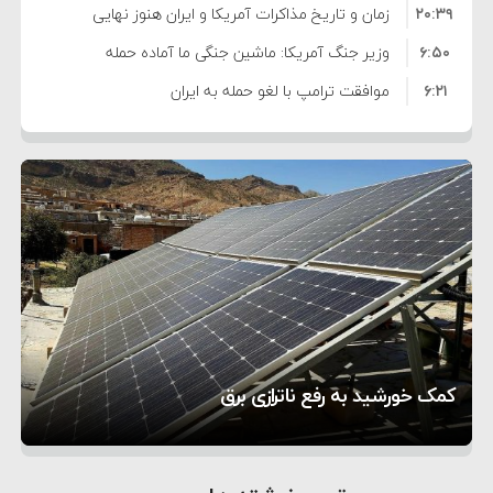
۲۰:۳۹
واهی و کذب محض است
زمان و تاریخ مذاکرات آمریکا و ایران هنوز نهایی
۶:۵۰
نشده است
وزیر جنگ آمریکا: ماشین جنگی ما آماده حمله
۶:۲۱
نظامی علیه ایران است
موافقت ترامپ با لغو حمله به ایران
۲:۱۵
هشدار عراقچی به همتای عربستانی درباره همراهی با
۷:۱۰
آمریکا
مقام ارشد امنیتی: برنامه گسترده‌ای برای پاسخ به
۵:۴۵
دیوانگی آمریکا داریم
ترامپ دستور حملات جدید علیه ایران را صادر کرد
۱۲:۵۹
سپاه: دو نفتکش متخلف مورد اصابت قرار گرفته و
۸:۵۷
متوقف شدند
ترامپ مدعی توافق تاریخی برای خلع سلاح کامل
۱۶:۱۹
حماس شد
اعتراض عراقچی به همتای بلغارستانی به دلیل کمک
تحسین کارگردان «جنگ و صلح» از سینمای ایران؛ روایتی
۱۰:۱۵
به آمریکا در حملات به ایران
کشورهایی که به متجاوزان کمک می کنند پاسخ
۵ شهر افسانه‌ای هخامنشی که هنوز هم زنده هستند
از عشق عمیق به مردم
کمک خورشید به رفع ناترازی برق
سختی خواهند گرفت
1
2