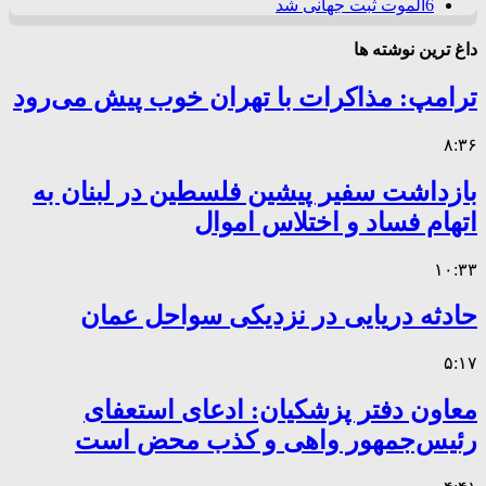
6
الموت ثبت جهانی شد
داغ ترین نوشته ها
ترامپ: مذاکرات با تهران خوب پیش می‌رود
۸:۳۶
بازداشت سفیر پیشین فلسطین در لبنان به
اتهام فساد و اختلاس اموال
۱۰:۳۳
حادثه دریایی در نزدیکی سواحل عمان
۵:۱۷
معاون دفتر پزشکیان: ادعای استعفای
رئیس‌جمهور واهی و کذب محض است