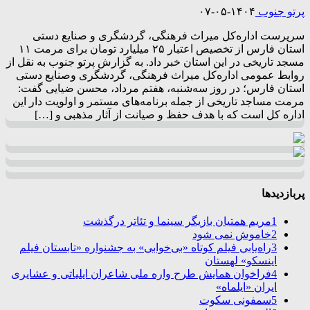
پرتو جنوب
۱۴۰۴-۰۵-۰۷
سرپرست اداره‌کل میراث فرهنگی، گردشگری و صنایع دستی
استان فارس از تخصیص اعتبار ۲۵ میلیارد تومان برای مرمت ۱۱
مسجد تاریخی در این استان خبر داد. به گزارش پرتو جنوب به نقل از
روابط عمومی اداره‌کل میراث فرهنگی، گردشگری وصنایع دستی
استان فارس؛ در روز سه‌شنبه، هفتم مرداد، محسن ضیایی گفت:
مرمت مساجد تاریخی از جمله برنامه‌های مستمر و اولویت دار این
اداره کل است که با هدف حفظ و صیانت از آثار مذهبی و […]
پربازدیدها
1
مریم همتیان بازیگر سینما و تئاتر درگذشت
2
خاموش نمی شود
3
راه‌یابی فیلم کوتاه «بی‌خوابی» به جشنواره «تابستان فیلم
اینسکو» لهستان
4
فراخوان همایش طرح واره ملی شاعران ایلیاتی و عشایری
ایران «ایلماه»
5
سمفونی سکوت