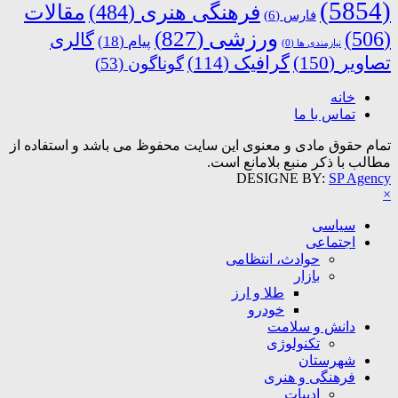
(5854)
فرهنگی هنری
(484)
مقالات
فارس
(6)
ورزشی
(827)
(506)
گالری
پیام
(18)
نیازمندی ها
(0)
تصاویر
(150)
گرافیک
(114)
گوناگون
(53)
خانه
تماس با ما
تمام حقوق مادی و معنوی این سایت محفوظ می باشد و استفاده از
مطالب با ذکر منبع بلامانع است.
DESIGNE BY:
SP Agency
×
سیاسی
اجتماعی
حوادث، انتظامی
بازار
طلا و ارز
خودرو
دانش و سلامت
تکنولوژی
شهرستان
فرهنگی و هنری
ادبیات