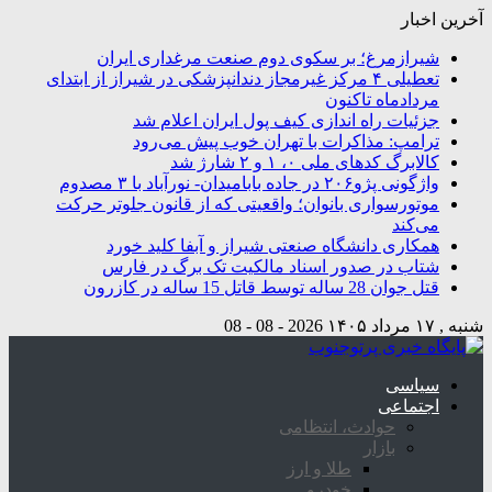
آخرین اخبار
شیرازمرغ؛ بر سکوی دوم صنعت مرغداری ایران
تعطیلی ۴ مرکز غیرمجاز دندانپزشکی در شیراز از ابتدای
مردادماه تاکنون
جزئیات راه اندازی کیف پول ایران اعلام شد
ترامپ: مذاکرات با تهران خوب پیش می‌رود
کالابرگ کدهای ملی ۰، ۱ و ۲ شارژ شد
واژگونی پژو۲۰۶ در جاده بابامیدان- نورآباد با ۳ مصدوم
موتورسواری بانوان؛ واقعیتی که از قانون جلوتر حرکت
می‌کند
همکاری دانشگاه صنعتی شیراز و آبفا کلید خورد
شتاب در صدور اسناد مالکیت تک برگ در فارس
قتل جوان 28 ساله توسط قاتل 15 ساله در کازرون
شنبه , ۱۷ مرداد ۱۴۰۵
2026 - 08 - 08
سیاسی
اجتماعی
حوادث، انتظامی
بازار
طلا و ارز
خودرو