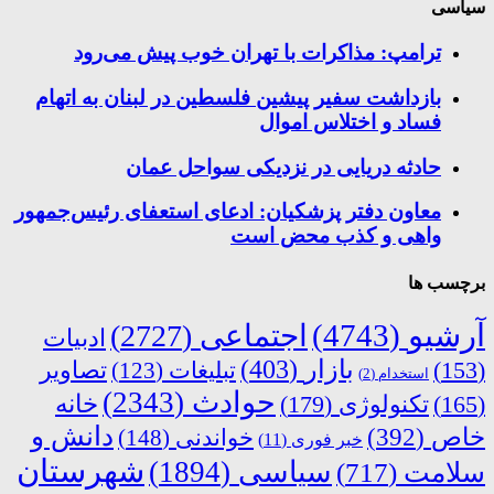
سیاسی
ترامپ: مذاکرات با تهران خوب پیش می‌رود
بازداشت سفیر پیشین فلسطین در لبنان به اتهام
فساد و اختلاس اموال
حادثه دریایی در نزدیکی سواحل عمان
معاون دفتر پزشکیان: ادعای استعفای رئیس‌جمهور
واهی و کذب محض است
برچسب ها
آرشیو
(4743)
اجتماعی
(2727)
ادبیات
بازار
(403)
(153)
تبلیغات
(123)
تصاویر
استخدام
(2)
حوادث
(2343)
خانه
(165)
تکنولوژی
(179)
دانش و
خاص
(392)
خواندنی
(148)
خبر فوری
(11)
شهرستان
سیاسی
(1894)
سلامت
(717)