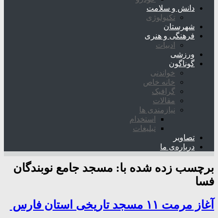
دانش و سلامت
تکنولوژی
شهرستان
فرهنگی و هنری
ادبیات
ورزشی
گوناگون
خواندنی
خانه خاص
گرافیک
مقالات
نیازمندی ها
استخدام
تبلیغات
تصاویر
درباره‌ی ما
برچسب زده شده با:
مسجد جامع نوبندگان
فسا
آغاز مرمت ۱۱ مسجد تاریخی استان فارس