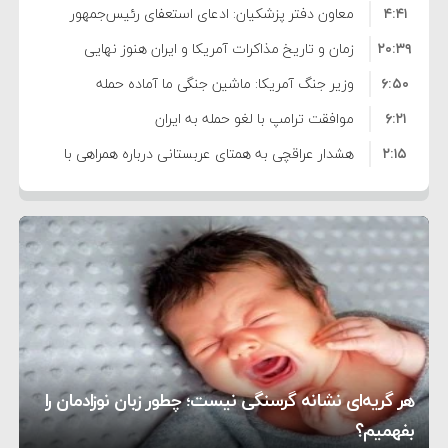
۴:۴۱
معاون دفتر پزشکیان: ادعای استعفای رئیس‌جمهور
۲۰:۳۹
واهی و کذب محض است
زمان و تاریخ مذاکرات آمریکا و ایران هنوز نهایی
۶:۵۰
نشده است
وزیر جنگ آمریکا: ماشین جنگی ما آماده حمله
۶:۲۱
نظامی علیه ایران است
موافقت ترامپ با لغو حمله به ایران
۲:۱۵
هشدار عراقچی به همتای عربستانی درباره همراهی با
۷:۱۰
آمریکا
مقام ارشد امنیتی: برنامه گسترده‌ای برای پاسخ به
۵:۴۵
دیوانگی آمریکا داریم
ترامپ دستور حملات جدید علیه ایران را صادر کرد
۱۲:۵۹
سپاه: دو نفتکش متخلف مورد اصابت قرار گرفته و
۸:۵۷
متوقف شدند
ترامپ مدعی توافق تاریخی برای خلع سلاح کامل
۱۶:۱۹
حماس شد
اعتراض عراقچی به همتای بلغارستانی به دلیل کمک
۱۰:۱۵
به آمریکا در حملات به ایران
کشورهایی که به متجاوزان کمک می کنند پاسخ
هر گریه‌ای نشانه گرسنگی نیست؛ چطور زبان نوزادمان را
۶:۰۵
سختی خواهند گرفت
سنتکام پایان تجاوز جدید به ایران را اعلام کرد
بفهمیم؟
روی دیگر زندگی
تغذیه پدر می‌تواند بر سلامت نوزاد تأثیر بگذارد