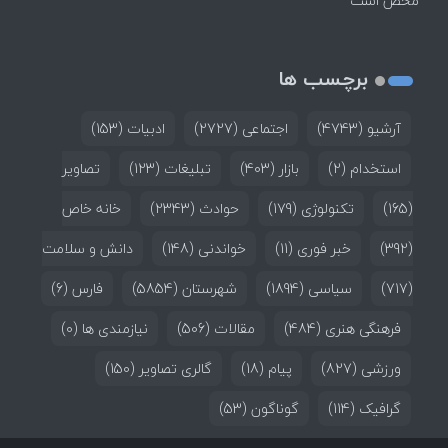
محض است
برچسب ها
آرشیو
(4743)
اجتماعی
(2727)
ادبیات
(153)
استخدام
(2)
بازار
(403)
تبلیغات
(123)
تصاویر
(165)
تکنولوژی
(179)
حوادث
(2343)
خانه خاص
(392)
خبر فوری
(11)
خواندنی
(148)
دانش و سلامت
(717)
سیاسی
(1894)
شهرستان
(5854)
فارس
(6)
فرهنگی هنری
(484)
مقالات
(506)
نیازمندی ها
(0)
ورزشی
(827)
پیام
(18)
گالری تصاویر
(150)
گرافیک
(114)
گوناگون
(53)