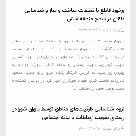
برخورد قاطع با تخلفات ساخت و ساز و شناسایی
دلالان در سطح منطقه شش
پرتو جنوب
۱۴۰۳-۰۵-۲۳
شهردار منطقه ۶ شیراز خبر داد: برخورد با تخلفات ساخت و ساز معادل
10 سال گذشته است شهردار منطقه ۶ شیراز گفت: در سطح این منطقه
در دو سال گذشته پنج پارک محله‌ای در خیابان‌های شهید کسایی،
شهید گودرزی، شهید رمضانی و محله آفتاب شهرک جوادیه به
بهره‌برداری رسید. به گزارش خبرنگار پایگاه خبری پرتو جنوب؛ مسعود
قادری در نشست خبری خود با خبرنگاران اظهار کرد: در دو سال گذشته با
همت پرسنل شهرداری منطقه […]
لزوم شناسایی ظرفیت‌های مناطق توسط یاوران شورا در
راستای تقویت ارتباطات با بدنه اجتماعی
پرتو جنوب
۱۴۰۲-۰۸-۲۰