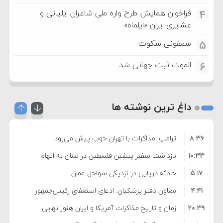
فراخوان همایش طرح واره ملی شاعران ایلیاتی و
4
عشایری ایران «ایلماه»
سمفونی سکوت
5
الموت ثبت جهانی شد
6
داغ ترین نوشته ها
۸:۳۶
ترامپ: مذاکرات با تهران خوب پیش می‌رود
۱۰:۳۳
بازداشت سفیر پیشین فلسطین در لبنان به اتهام
۵:۱۷
فساد و اختلاس اموال
حادثه دریایی در نزدیکی سواحل عمان
۴:۴۱
معاون دفتر پزشکیان: ادعای استعفای رئیس‌جمهور
۲۰:۳۹
واهی و کذب محض است
زمان و تاریخ مذاکرات آمریکا و ایران هنوز نهایی