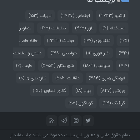
آرشیو
(4743)
اجتماعی
(2727)
ادبیات
(153)
استخدام
(2)
بازار
(403)
تبلیغات
(123)
تصاویر
(165)
تکنولوژی
(179)
حوادث
(2343)
خانه خاص
(392)
خبر فوری
(11)
خواندنی
(148)
دانش و سلامت
(717)
سیاسی
(1894)
شهرستان
(5854)
فارس
(6)
فرهنگی هنری
(484)
مقالات
(506)
نیازمندی ها
(0)
ورزشی
(827)
پیام
(18)
گالری تصاویر
(150)
گرافیک
(114)
گوناگون
(53)
تمام حقوق مادی و معنوی این سایت محفوظ می باشد و استفاده از