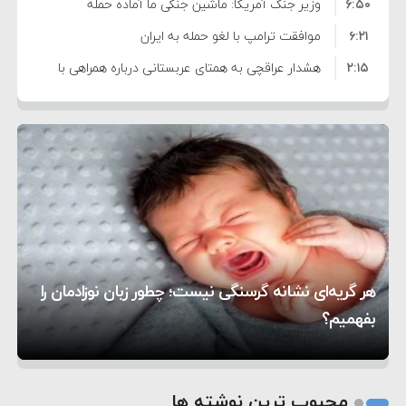
۶:۵۰
نشده است
وزیر جنگ آمریکا: ماشین جنگی ما آماده حمله
۶:۲۱
نظامی علیه ایران است
موافقت ترامپ با لغو حمله به ایران
۲:۱۵
هشدار عراقچی به همتای عربستانی درباره همراهی با
۷:۱۰
آمریکا
مقام ارشد امنیتی: برنامه گسترده‌ای برای پاسخ به
۵:۴۵
دیوانگی آمریکا داریم
ترامپ دستور حملات جدید علیه ایران را صادر کرد
۱۲:۵۹
سپاه: دو نفتکش متخلف مورد اصابت قرار گرفته و
۸:۵۷
متوقف شدند
ترامپ مدعی توافق تاریخی برای خلع سلاح کامل
۱۶:۱۹
حماس شد
اعتراض عراقچی به همتای بلغارستانی به دلیل کمک
۱۰:۱۵
به آمریکا در حملات به ایران
کشورهایی که به متجاوزان کمک می کنند پاسخ
هر گریه‌ای نشانه گرسنگی نیست؛ چطور زبان نوزادمان را
۶:۰۵
سختی خواهند گرفت
سنتکام پایان تجاوز جدید به ایران را اعلام کرد
بفهمیم؟
روی دیگر زندگی
تغذیه پدر می‌تواند بر سلامت نوزاد تأثیر بگذارد
1
2
محبوب ترین نوشته ها