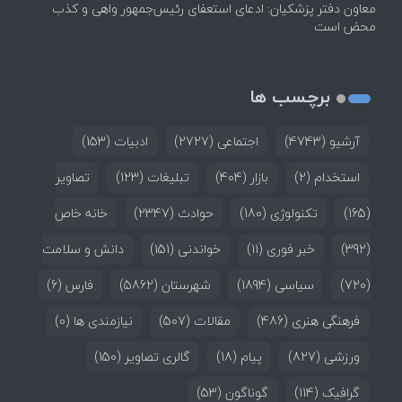
معاون دفتر پزشکیان: ادعای استعفای رئیس‌جمهور واهی و کذب
محض است
برچسب ها
آرشیو
(4743)
اجتماعی
(2727)
ادبیات
(153)
استخدام
(2)
بازار
(404)
تبلیغات
(123)
تصاویر
(165)
تکنولوژی
(180)
حوادث
(2347)
خانه خاص
(392)
خبر فوری
(11)
خواندنی
(151)
دانش و سلامت
(720)
سیاسی
(1894)
شهرستان
(5862)
فارس
(6)
فرهنگی هنری
(486)
مقالات
(507)
نیازمندی ها
(0)
ورزشی
(827)
پیام
(18)
گالری تصاویر
(150)
گرافیک
(114)
گوناگون
(53)