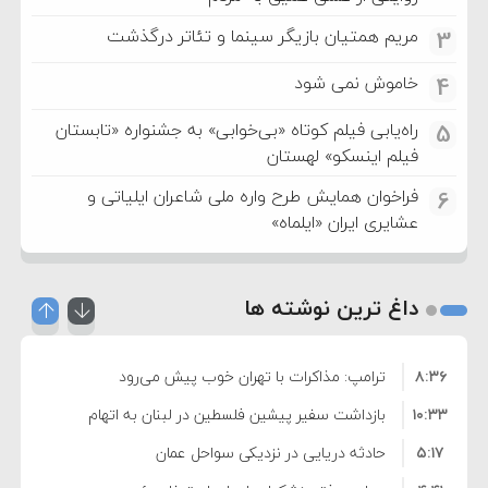
مریم همتیان بازیگر سینما و تئاتر درگذشت
3
خاموش نمی شود
4
راه‌یابی فیلم کوتاه «بی‌خوابی» به جشنواره «تابستان
5
فیلم اینسکو» لهستان
فراخوان همایش طرح واره ملی شاعران ایلیاتی و
6
عشایری ایران «ایلماه»
داغ ترین نوشته ها
۸:۳۶
ترامپ: مذاکرات با تهران خوب پیش می‌رود
۱۰:۳۳
بازداشت سفیر پیشین فلسطین در لبنان به اتهام
۵:۱۷
فساد و اختلاس اموال
حادثه دریایی در نزدیکی سواحل عمان