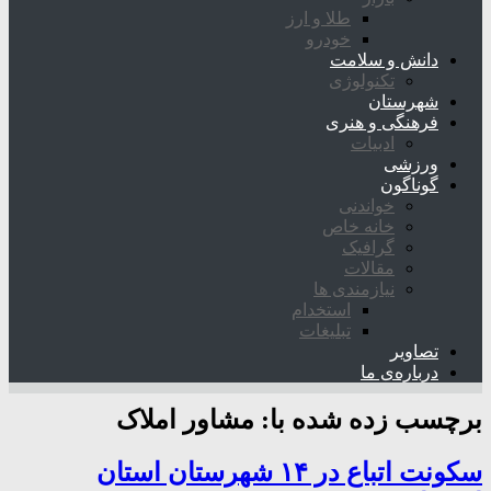
طلا و ارز
خودرو
دانش و سلامت
تکنولوژی
شهرستان
فرهنگی و هنری
ادبیات
ورزشی
گوناگون
خواندنی
خانه خاص
گرافیک
مقالات
نیازمندی ها
استخدام
تبلیغات
تصاویر
درباره‌ی ما
برچسب زده شده با:
مشاور املاک
سکونت اتباع در ۱۴ شهرستان استان