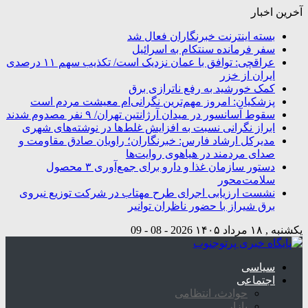
آخرین اخبار
بسته اینترنت خبرنگاران فعال شد
سفر فرمانده سنتکام به اسرائیل
عراقچی: توافق با عمان نزدیک است/ تکذیب سهم ۱۱ درصدی
ایران از خزر
کمک خورشید به رفع ناترازی برق
پزشکیان: امروز مهم‌ترین نگرانی‌ام معیشت مردم است
سقوط آسانسور در میدان آرژانتین تهران/ ۹ نفر مصدوم شدند
ابراز نگرانی نسبت به افزایش غلط‌ها در نوشته‌های شهری
مدیرکل ارشاد فارس: خبرنگاران؛ راویان صادق مقاومت و
صدای مردمند در هیاهوی روایت‌ها
دستور سازمان غذا و دارو برای جمع‌آوری ۳ محصول
سلامت‌محور
نشست ارزیابی اجرای طرح مهتاب در شرکت توزیع نیروی
برق شیراز با حضور ناظران توانیر
یکشنبه , ۱۸ مرداد ۱۴۰۵
2026 - 08 - 09
سیاسی
اجتماعی
حوادث، انتظامی
بازار