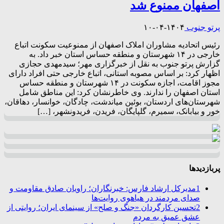
اصفهان ممنوع شد
پرتو جنوب
۱۴۰۴-۰۴-۱۰
رئیس اتحادیه مشاوران املاک اصفهان از ممنوعیت سکونت اتباع
خارجی در ۱۴ شهرستان و منطقه حساس استان خبر داد. به
گزارش پرتو جنوب به نقل از خبرگزاری مهر؛ سیدمهدی حجازی
اظهار کرد: بر اساس مصوبه استانی، اتباع خارجی حتی افراد دارای
مجوز اقامت، اجازه سکونت در ۱۴ شهرستان و منطقه حساس
استان اصفهان را ندارند. وی خاطرنشان کرد: این مناطق شامل
شهرستان‌های اردستان، بوئین میاندشت، چادگان، خوانسار، دهاقان،
خور و بیابانک، سمیرم، گلپایگان، فریدن، فریدونشهر، […]
پربازدیدها
1
مدیرکل ارشاد فارس: خبرنگاران؛ راویان صادق مقاومت و
صدای مردمند در هیاهوی روایت‌ها
2
تحسین کارگردان «جنگ و صلح» از سینمای ایران؛ روایتی از
عشق عمیق به مردم