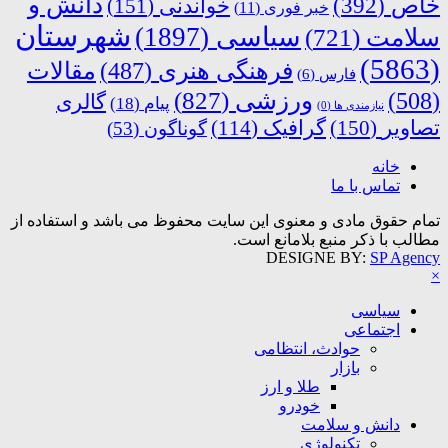
دانش و
خاص
(392)
خواندنی
(151)
خبر فوری
(11)
شهرستان
سیاسی
(1897)
سلامت
(721)
(5863)
فرهنگی هنری
(487)
مقالات
فارس
(6)
ورزشی
(827)
(508)
گالری
پیام
(18)
نیازمندی ها
(0)
تصاویر
(150)
گرافیک
(114)
گوناگون
(53)
خانه
تماس با ما
تمام حقوق مادی و معنوی این سایت محفوظ می باشد و استفاده از
مطالب با ذکر منبع بلامانع است.
DESIGNE BY:
SP Agency
×
سیاسی
اجتماعی
حوادث، انتظامی
بازار
طلا و ارز
خودرو
دانش و سلامت
تکنولوژی