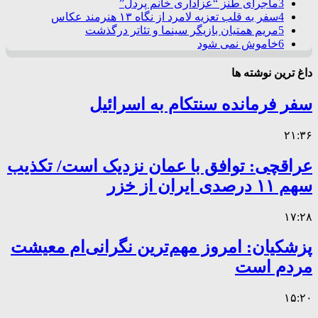
3
ماجرای طنز “عزاداری خانم پردل”
4
سفر به قلب تعزیه لامرد از نگاه ۱۳ هنرمند عکاس
5
مریم همتیان بازیگر سینما و تئاتر درگذشت
6
خاموش نمی شود
داغ ترین نوشته ها
سفر فرمانده سنتکام به اسرائیل
۲۱:۳۶
عراقچی: توافق با عمان نزدیک است/ تکذیب
سهم ۱۱ درصدی ایران از خزر
۱۷:۲۸
پزشکیان: امروز مهم‌ترین نگرانی‌ام معیشت
مردم است
۱۵:۲۰