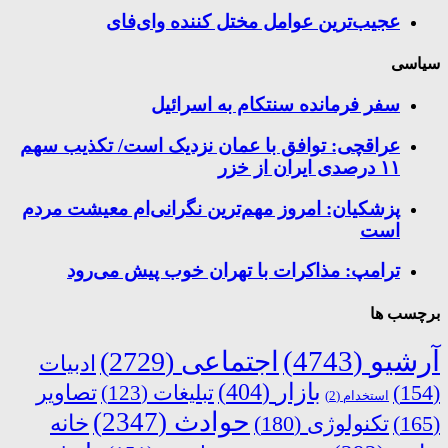
عجیب‌ترین عوامل مختل کننده وای‌فای
سیاسی
سفر فرمانده سنتکام به اسرائیل
عراقچی: توافق با عمان نزدیک است/ تکذیب سهم
۱۱ درصدی ایران از خزر
پزشکیان: امروز مهم‌ترین نگرانی‌ام معیشت مردم
است
ترامپ: مذاکرات با تهران خوب پیش می‌رود
برچسب ها
آرشیو
(4743)
اجتماعی
(2729)
ادبیات
بازار
(404)
(154)
تبلیغات
(123)
تصاویر
استخدام
(2)
حوادث
(2347)
خانه
(165)
تکنولوژی
(180)