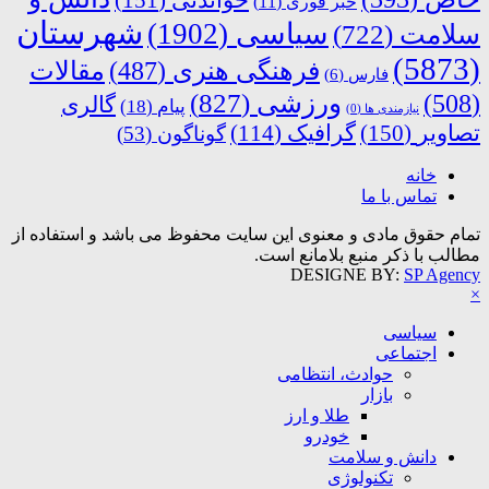
خبر فوری
(11)
شهرستان
سیاسی
(1902)
سلامت
(722)
(5873)
فرهنگی هنری
(487)
مقالات
فارس
(6)
ورزشی
(827)
(508)
گالری
پیام
(18)
نیازمندی ها
(0)
تصاویر
(150)
گرافیک
(114)
گوناگون
(53)
خانه
تماس با ما
تمام حقوق مادی و معنوی این سایت محفوظ می باشد و استفاده از
مطالب با ذکر منبع بلامانع است.
DESIGNE BY:
SP Agency
×
سیاسی
اجتماعی
حوادث، انتظامی
بازار
طلا و ارز
خودرو
دانش و سلامت
تکنولوژی