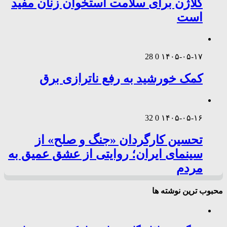
کلاژن برای سلامت استخوان زنان مفید
است
28
0
۱۴۰۵-۰۵-۱۷
کمک خورشید به رفع ناترازی برق
32
0
۱۴۰۵-۰۵-۱۶
تحسین کارگردان «جنگ و صلح» از
سینمای ایران؛ روایتی از عشق عمیق به
مردم
محبوب ترین نوشته ها