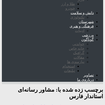
طلا و ارز
خودرو
دانش و سلامت
تکنولوژی
شهرستان
فرهنگی و هنری
ادبیات
ورزشی
گوناگون
خواندنی
خانه خاص
گرافیک
مقالات
نیازمندی ها
استخدام
تبلیغات
تصاویر
درباره‌ی ما
برچسب زده شده با:
مشاور رسانه‌ای
استاندار فارس