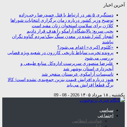
آخرین اخبار
دستگیری ۵ نفر در ارتباط با قتل حمیدرضا رجب‌زاده
توضیح وزیر کشور درباره زمان برگزاری انتخابات شوراها
کلاژن برای سلامت استخوان زنان مفید است
یحیی سریع: پالایشگاه آرامکو را هدف قرار دادیم
انفجار کنترل‌شده در معدن سنگ بینک/مردم گناوه نگران
نباشند
«کلثوم اکبری» اعدام می‌شود؟
پرونده تخریب ساباط تاریخی کازرون در شعبه ویژه قضایی
بررسی می‌شود
علیرضا منصوری سرپرست اداره‌کل منابع طبیعی و
آبخیزداری استان بوشهر شد
تاسیسات آرامکوی عربستان منفجر شد
هنوز درباره افزایش قیمت بنزین جمع‌بندی نشده است/ کالا
برگ قطعا افزایش می‌یابد
یکشنبه , ۱۸ مرداد ۱۴۰۵
2026 - 08 - 09
سیاسی
اجتماعی
حوادث، انتظامی
بازار