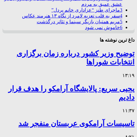
عشق عمیق به مردم
3
ماجرای طنز “عزاداری خانم پردل”
4
سفر به قلب تعزیه لامرد از نگاه ۱۳ هنرمند عکاس
5
مریم همتیان بازیگر سینما و تئاتر درگذشت
6
خاموش نمی شود
داغ ترین نوشته ها
توضیح وزیر کشور درباره زمان برگزاری
انتخابات شوراها
۱۳:۱۹
یحیی سریع: پالایشگاه آرامکو را هدف قرار
دادیم
۱۱:۳۷
تاسیسات آرامکوی عربستان منفجر شد
۸:۲۱