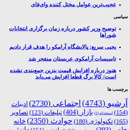
عجیب‌ترین عوامل مختل کننده وای‌فای
سیاسی
توضیح وزیر کشور درباره زمان برگزاری انتخابات
شوراها
یحیی سریع: پالایشگاه آرامکو را هدف قرار دادیم
تاسیسات آرامکوی عربستان منفجر شد
هنوز درباره افزایش قیمت بنزین جمع‌بندی نشده
است/ کالا برگ قطعا افزایش می‌یابد
برچسب ها
آرشیو
(4743)
اجتماعی
(2730)
ادبیات
بازار
(404)
(154)
تبلیغات
(123)
تصاویر
استخدام
(2)
حوادث
(2350)
خانه
(165)
تکنولوژی
(180)
دانش و
خاص
(393)
خواندنی
(151)