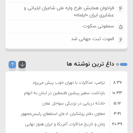
فراخوان همایش طرح واره ملی شاعران ایلیاتی و
4
عشایری ایران «ایلماه»
سمفونی سکوت
5
الموت ثبت جهانی شد
6
داغ ترین نوشته ها
۸:۳۶
ترامپ: مذاکرات با تهران خوب پیش می‌رود
۱۰:۳۳
بازداشت سفیر پیشین فلسطین در لبنان به اتهام
۵:۱۷
فساد و اختلاس اموال
حادثه دریایی در نزدیکی سواحل عمان
۴:۴۱
معاون دفتر پزشکیان: ادعای استعفای رئیس‌جمهور
۲۰:۳۹
واهی و کذب محض است
زمان و تاریخ مذاکرات آمریکا و ایران هنوز نهایی