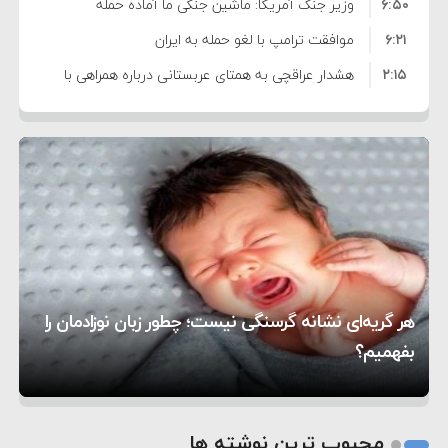
۶:۵۰
نشده است
وزیر جنگ آمریکا: ماشین جنگی ما آماده حمله
۶:۲۱
نظامی علیه ایران است
موافقت ترامپ با لغو حمله به ایران
۲:۱۵
هشدار عراقچی به همتای عربستانی درباره همراهی با
۷:۱۰
آمریکا
مقام ارشد امنیتی: برنامه گسترده‌ای برای پاسخ به
۵:۴۵
دیوانگی آمریکا داریم
ترامپ دستور حملات جدید علیه ایران را صادر کرد
۱۲:۵۹
سپاه: دو نفتکش متخلف مورد اصابت قرار گرفته و
۸:۵۷
متوقف شدند
ترامپ مدعی توافق تاریخی برای خلع سلاح کامل
۱۶:۱۹
حماس شد
اعتراض عراقچی به همتای بلغارستانی به دلیل کمک
۱۰:۱۵
به آمریکا در حملات به ایران
کشورهایی که به متجاوزان کمک می کنند پاسخ
هر گریه‌ای نشانه گرسنگی نیست؛ چطور زبان نوزادمان را
۶:۰۵
سختی خواهند گرفت
سنتکام پایان تجاوز جدید به ایران را اعلام کرد
بفهمیم؟
روی دیگر زندگی
تغذیه پدر می‌تواند بر سلامت نوزاد تأثیر بگذارد
1
2
محبوب ترین نوشته ها