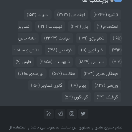
آرشیو
(4743)
اجتماعی
(2727)
ادبیات
(153)
استخدام
(2)
بازار
(403)
تبلیغات
(124)
تصاویر
(165)
تکنولوژی
(179)
حوادث
(2343)
خانه خاص
(392)
خبر فوری
(11)
خواندنی
(148)
دانش و سلامت
(717)
سیاسی
(1894)
شهرستان
(5850)
فارس
(6)
فرهنگی هنری
(484)
مقالات
(506)
نیازمندی ها
(0)
ورزشی
(827)
پیام
(18)
گالری تصاویر
(150)
گرافیک
(114)
گوناگون
(53)
تمام حقوق مادی و معنوی این سایت محفوظ می باشد و استفاده از