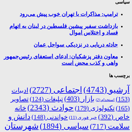
سیاسی
ترامپ: مذاکرات با تهران خوب پیش می‌رود
بازداشت سفیر پیشین فلسطین در لبنان به اتهام
فساد و اختلاس اموال
حادثه دریایی در نزدیکی سواحل عمان
معاون دفتر پزشکیان: ادعای استعفای رئیس‌جمهور
واهی و کذب محض است
برچسب ها
آرشیو
(4743)
اجتماعی
(2727)
ادبیات
بازار
(403)
(153)
تبلیغات
(124)
تصاویر
استخدام
(2)
حوادث
(2343)
خانه
(165)
تکنولوژی
(179)
دانش و
خاص
(392)
خواندنی
(148)
خبر فوری
(11)
شهرستان
سیاسی
(1894)
سلامت
(717)