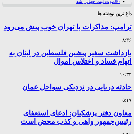
6
الموت ثبت جهانی شد
داغ ترین نوشته ها
ترامپ: مذاکرات با تهران خوب پیش می‌رود
۸:۳۶
بازداشت سفیر پیشین فلسطین در لبنان به
اتهام فساد و اختلاس اموال
۱۰:۳۳
حادثه دریایی در نزدیکی سواحل عمان
۵:۱۷
معاون دفتر پزشکیان: ادعای استعفای
رئیس‌جمهور واهی و کذب محض است