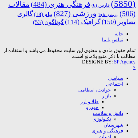
(5850)
فرهنگی هنری
(484)
مقالات
فارس
(6)
ورزشی
(827)
(506)
گالری
پیام
(18)
نیازمندی ها
(0)
تصاویر
(150)
گرافیک
(114)
گوناگون
(53)
خانه
تماس با ما
تمام حقوق مادی و معنوی این سایت محفوظ می باشد و استفاده از
مطالب با ذکر منبع بلامانع است.
DESIGNE BY:
SP Agency
×
سیاسی
اجتماعی
حوادث، انتظامی
بازار
طلا و ارز
خودرو
دانش و سلامت
تکنولوژی
شهرستان
فرهنگی و هنری
ادبیات