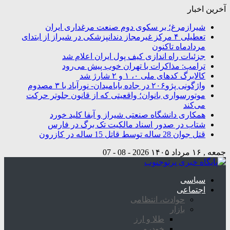
آخرین اخبار
شیرازمرغ؛ بر سکوی دوم صنعت مرغداری ایران
تعطیلی ۴ مرکز غیرمجاز دندانپزشکی در شیراز از ابتدای
مردادماه تاکنون
جزئیات راه اندازی کیف پول ایران اعلام شد
ترامپ: مذاکرات با تهران خوب پیش می‌رود
کالابرگ کدهای ملی ۰، ۱ و ۲ شارژ شد
واژگونی پژو۲۰۶ در جاده بابامیدان- نورآباد با ۳ مصدوم
موتورسواری بانوان؛ واقعیتی که از قانون جلوتر حرکت
می‌کند
همکاری دانشگاه صنعتی شیراز و آبفا کلید خورد
شتاب در صدور اسناد مالکیت تک برگ در فارس
قتل جوان 28 ساله توسط قاتل 15 ساله در کازرون
جمعه , ۱۶ مرداد ۱۴۰۵
2026 - 08 - 07
سیاسی
اجتماعی
حوادث، انتظامی
بازار
طلا و ارز
خودرو