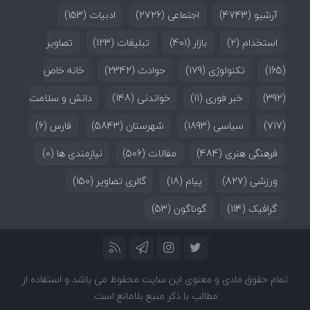
آرشیو
(4743)
اجتماعی
(2726)
ادبیات
(153)
استخدام
(2)
بازار
(401)
تبلیغات
(123)
تصاویر
(165)
تکنولوژی
(179)
حوادث
(2342)
خانه خاص
(392)
خبر فوری
(11)
خواندنی
(148)
دانش و سلامت
(717)
سیاسی
(1893)
شهرستان
(5843)
فارس
(6)
فرهنگی هنری
(484)
مقالات
(506)
نیازمندی ها
(0)
ورزشی
(827)
پیام
(18)
گالری تصاویر
(150)
گرافیک
(114)
گوناگون
(53)
تمام حقوق مادی و معنوی این سایت محفوظ می باشد و استفاده از
مطالب با ذکر منبع بلامانع است.