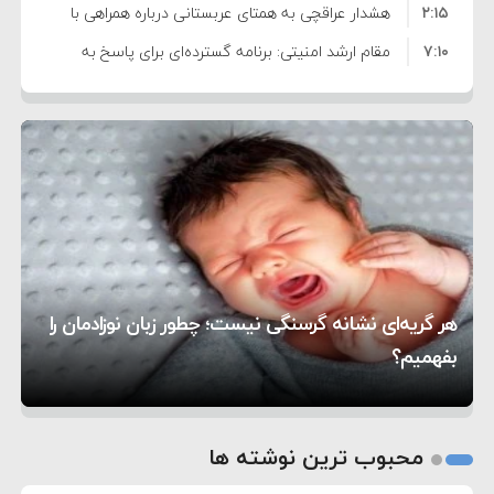
۲:۱۵
هشدار عراقچی به همتای عربستانی درباره همراهی با
۷:۱۰
آمریکا
مقام ارشد امنیتی: برنامه گسترده‌ای برای پاسخ به
۵:۴۵
دیوانگی آمریکا داریم
ترامپ دستور حملات جدید علیه ایران را صادر کرد
۱۲:۵۹
سپاه: دو نفتکش متخلف مورد اصابت قرار گرفته و
۸:۵۷
متوقف شدند
ترامپ مدعی توافق تاریخی برای خلع سلاح کامل
۱۶:۱۹
حماس شد
اعتراض عراقچی به همتای بلغارستانی به دلیل کمک
۱۰:۱۵
به آمریکا در حملات به ایران
کشورهایی که به متجاوزان کمک می کنند پاسخ
۶:۰۵
سختی خواهند گرفت
سنتکام پایان تجاوز جدید به ایران را اعلام کرد
هر گریه‌ای نشانه گرسنگی نیست؛ چطور زبان نوزادمان را
۱۸:۰۰
آمریکا تحریم‌های جدیدی علیه ایران اعمال کرد
بفهمیم؟
روی دیگر زندگی
تغذیه پدر می‌تواند بر سلامت نوزاد تأثیر بگذارد
1
2
محبوب ترین نوشته ها
3