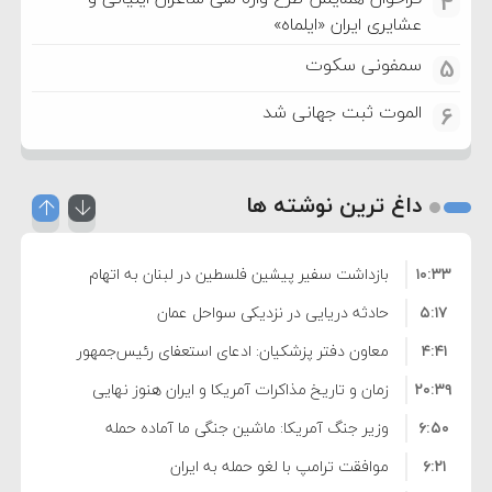
4
عشایری ایران «ایلماه»
سمفونی سکوت
5
الموت ثبت جهانی شد
6
داغ ترین نوشته ها
۱۰:۳۳
بازداشت سفیر پیشین فلسطین در لبنان به اتهام
۵:۱۷
فساد و اختلاس اموال
حادثه دریایی در نزدیکی سواحل عمان
۴:۴۱
معاون دفتر پزشکیان: ادعای استعفای رئیس‌جمهور
۲۰:۳۹
واهی و کذب محض است
زمان و تاریخ مذاکرات آمریکا و ایران هنوز نهایی
۶:۵۰
نشده است
وزیر جنگ آمریکا: ماشین جنگی ما آماده حمله
۶:۲۱
نظامی علیه ایران است
موافقت ترامپ با لغو حمله به ایران