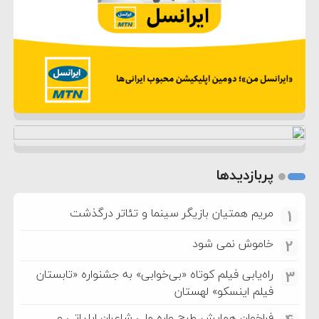
پربازدیدها
مریم همتیان بازیگر سینما و تئاتر درگذشت
1
خاموش نمی شود
2
راه‌یابی فیلم کوتاه «بی‌خوابی» به جشنواره «تابستان
3
فیلم اینسکو» لهستان
فراخوان همایش طرح واره ملی شاعران ایلیاتی و