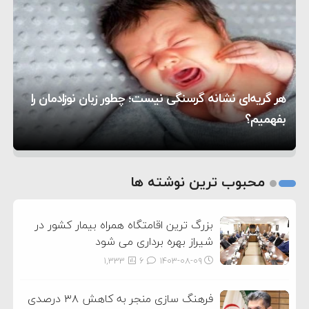
۱۲:۵۹
سپاه: دو نفتکش متخلف مورد اصابت قرار گرفته و
۸:۵۷
متوقف شدند
ترامپ مدعی توافق تاریخی برای خلع سلاح کامل
۱۶:۱۹
حماس شد
اعتراض عراقچی به همتای بلغارستانی به دلیل کمک
۱۰:۱۵
به آمریکا در حملات به ایران
کشورهایی که به متجاوزان کمک می کنند پاسخ
هر گریه‌ای نشانه گرسنگی نیست؛ چطور زبان نوزادمان را
۶:۰۵
سختی خواهند گرفت
سنتکام پایان تجاوز جدید به ایران را اعلام کرد
بفهمیم؟
روی دیگر زندگی
تغذیه پدر می‌تواند بر سلامت نوزاد تأثیر بگذارد
1
2
محبوب ترین نوشته ها
3
بزرگ ترین اقامتگاه همراه بیمار کشور در
شیراز بهره برداری می شود
1,333
6
۱۴۰۳-۰۸-۰۹
فرهنگ سازی منجر به کاهش ۳۸ درصدی