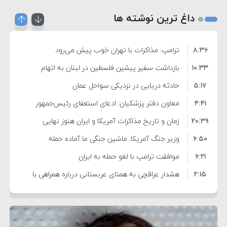
داغ ترین نوشته ها
۸:۳۶
ترامپ: مذاکرات با تهران خوب پیش می‌رود
۱۰:۳۳
بازداشت سفیر پیشین فلسطین در لبنان به اتهام
۵:۱۷
فساد و اختلاس اموال
حادثه دریایی در نزدیکی سواحل عمان
۴:۴۱
معاون دفتر پزشکیان: ادعای استعفای رئیس‌جمهور
۲۰:۳۹
واهی و کذب محض است
زمان و تاریخ مذاکرات آمریکا و ایران هنوز نهایی
۶:۵۰
نشده است
وزیر جنگ آمریکا: ماشین جنگی ما آماده حمله
۶:۲۱
نظامی علیه ایران است
موافقت ترامپ با لغو حمله به ایران
۲:۱۵
هشدار عراقچی به همتای عربستانی درباره همراهی با
۷:۱۰
آمریکا
مقام ارشد امنیتی: برنامه گسترده‌ای برای پاسخ به
۵:۴۵
دیوانگی آمریکا داریم
ترامپ دستور حملات جدید علیه ایران را صادر کرد