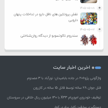
۱۴۰۵-۰۵-۰۸
نقش پروتئین های ناقل دارو در تداخلات پنهان
دارویی
۱۴۰۵-۰۵-۰۷
سندروم تاکوتسوبو از دیدگاه روان‌شناختی
اخرین اخبار سایت
واژگونی پژو۲۰۶ در جاده بابامیدان- نورآباد با ۳ مصدوم
قتل جوان 28 ساله توسط قاتل 15 ساله در کازرون
توقیف خودروی ام‌وی‌ام X33 با ۱۳۰ میلیون ریال خلافی در سروستان
دستگیری سارقین کابل برق در کوار