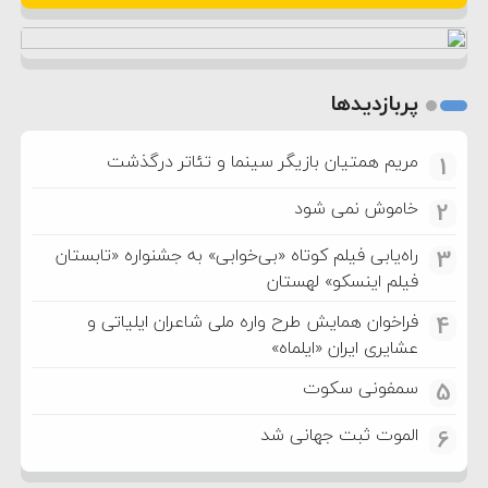
پربازدیدها
مریم همتیان بازیگر سینما و تئاتر درگذشت
1
خاموش نمی شود
2
راه‌یابی فیلم کوتاه «بی‌خوابی» به جشنواره «تابستان
3
فیلم اینسکو» لهستان
فراخوان همایش طرح واره ملی شاعران ایلیاتی و
4
عشایری ایران «ایلماه»
سمفونی سکوت
5
الموت ثبت جهانی شد
6