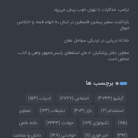
ترامپ: مذاکرات با تهران خوب پیش می‌رود
بازداشت سفیر پیشین فلسطین در لبنان به اتهام فساد و اختلاس
اموال
حادثه دریایی در نزدیکی سواحل عمان
معاون دفتر پزشکیان: ادعای استعفای رئیس‌جمهور واهی و کذب
محض است
برچسب ها
آرشیو
(4743)
اجتماعی
(2727)
ادبیات
(153)
استخدام
(2)
بازار
(403)
تبلیغات
(123)
تصاویر
(165)
تکنولوژی
(179)
حوادث
(2343)
خانه خاص
(392)
خبر فوری
(11)
خواندنی
(148)
دانش و سلامت