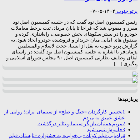
پرتو جنوب
۱۴۰۴-۰۵-۰۷
رئیس کمیسیون اصل نود گفت که در جلسه کمیسیون اصل نود
مقرر و مصوب شد که فراجا تا پایان مرداد، ثبت برخط معاملات
خودرو را در بستر سکوهای بخش خصوصی، راه‌اندازی کرده و
صندوق های امانی میان خریدار و فروشنده خودرو ایجاد شود. به
گزارش پرتو جنوب به نقل از ایسنا، حجت‌الاسلام والمسلمین
پژمان‌فر با اشاره به جلسه کمیسیون اصل نود گفت: در راستای
ایفای وظایف نظارتی کمیسیون اصل ۹۰ مجلس شورای اسلامی و
پیگیری […]
پربازدیدها
1
تحسین کارگردان «جنگ و صلح» از سینمای ایران؛ روایتی از
عشق عمیق به مردم
2
مریم همتیان بازیگر سینما و تئاتر درگذشت
3
خاموش نمی شود
4
راه‌یابی فیلم کوتاه «بی‌خوابی» به جشنواره «تابستان فیلم