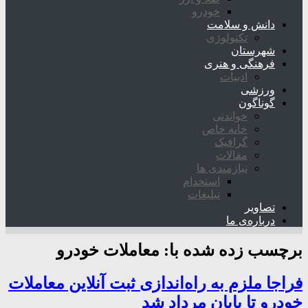
خودرو
دانش و سلامت
تکنولوژی
شهرستان
فرهنگی و هنری
ادبیات
ورزشی
گوناگون
خواندنی
خانه خاص
گرافیک
مقالات
نیازمندی ها
استخدام
تبلیغات
تصاویر
درباره‌ی ما
برچسب زده شده با:
معاملات خودرو
فراجا ملزم به راه‌اندازی ثبت آنلاین معاملات
خودرو تا پایان مرداد شد