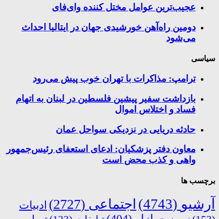
عجیب‌ترین عوامل مختل کننده وای‌فای
دومین راه‌آهن خورشیدی جهان در ایتالیا احداث
می‌شود
سیاسی
ترامپ: مذاکرات با تهران خوب پیش می‌رود
بازداشت سفیر پیشین فلسطین در لبنان به اتهام
فساد و اختلاس اموال
حادثه دریایی در نزدیکی سواحل عمان
معاون دفتر پزشکیان: ادعای استعفای رئیس‌جمهور
واهی و کذب محض است
برچسب ها
آرشیو
(4743)
اجتماعی
(2727)
ادبیات
بازار
(404)