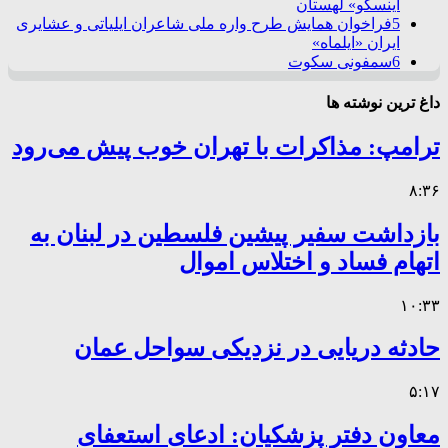
اینسکو» لهستان
5
فراخوان همایش طرح واره ملی شاعران ایلیاتی و عشایری
ایران «ایلماه»
6
سمفونی سکوت
داغ ترین نوشته ها
ترامپ: مذاکرات با تهران خوب پیش می‌رود
۸:۳۶
بازداشت سفیر پیشین فلسطین در لبنان به
اتهام فساد و اختلاس اموال
۱۰:۳۳
حادثه دریایی در نزدیکی سواحل عمان
۵:۱۷
معاون دفتر پزشکیان: ادعای استعفای