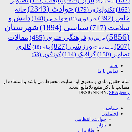
(153)
تبلیغات
(123)
تصاویر
استخدام
(2)
حوادث
(2343)
خانه
(165)
تکنولوژی
(179)
دانش و
خاص
(392)
خواندنی
(148)
خبر فوری
(11)
شهرستان
سیاسی
(1894)
سلامت
(717)
(5856)
فرهنگی هنری
(485)
مقالات
فارس
(6)
ورزشی
(827)
(507)
گالری
پیام
(18)
نیازمندی ها
(0)
تصاویر
(150)
گرافیک
(114)
گوناگون
(53)
خانه
تماس با ما
تمام حقوق مادی و معنوی این سایت محفوظ می باشد و استفاده از
مطالب با ذکر منبع بلامانع است.
DESIGNE BY:
SP Agency
×
سیاسی
اجتماعی
حوادث، انتظامی
بازار
طلا و ارز