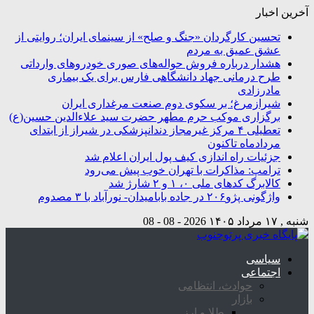
آخرین اخبار
تحسین کارگردان «جنگ و صلح» از سینمای ایران؛ روایتی از
عشق عمیق به مردم
هشدار درباره فروش حواله‌های صوری خودروهای وارداتی
طرح درمانی جهاد دانشگاهی فارس برای یک بیماری
مادرزادی
شیرازمرغ؛ بر سکوی دوم صنعت مرغداری ایران
برگزاری موکب حرم مطهر حضرت سید علاءالدین حسین(ع)
تعطیلی ۴ مرکز غیرمجاز دندانپزشکی در شیراز از ابتدای
مردادماه تاکنون
جزئیات راه اندازی کیف پول ایران اعلام شد
ترامپ: مذاکرات با تهران خوب پیش می‌رود
کالابرگ کدهای ملی ۰، ۱ و ۲ شارژ شد
واژگونی پژو۲۰۶ در جاده بابامیدان- نورآباد با ۳ مصدوم
شنبه , ۱۷ مرداد ۱۴۰۵
2026 - 08 - 08
سیاسی
اجتماعی
حوادث، انتظامی
بازار
طلا و ارز