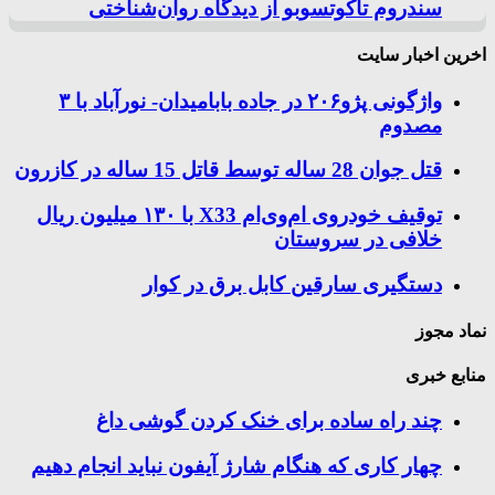
سندروم تاکوتسوبو از دیدگاه روان‌شناختی
اخرین اخبار سایت
واژگونی پژو۲۰۶ در جاده بابامیدان- نورآباد با ۳
مصدوم
قتل جوان 28 ساله توسط قاتل 15 ساله در کازرون
توقیف خودروی ام‌وی‌ام X33 با ۱۳۰ میلیون ریال
خلافی در سروستان
دستگیری سارقین کابل برق در کوار
نماد مجوز
منابع خبری
چند راه‌ ساده برای خنک کردن گوشی داغ
چهار کاری که هنگام شارژ آیفون نباید انجام دهیم