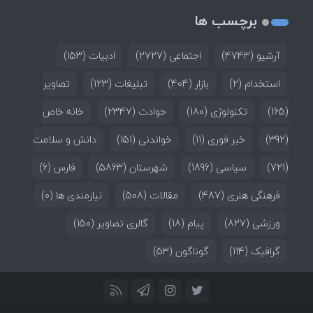
برچسب ها
آرشیو
(4743)
اجتماعی
(2727)
ادبیات
(153)
استخدام
(2)
بازار
(404)
تبلیغات
(123)
تصاویر
(165)
تکنولوژی
(180)
حوادث
(2347)
خانه خاص
(392)
خبر فوری
(11)
خواندنی
(151)
دانش و سلامت
(721)
سیاسی
(1896)
شهرستان
(5863)
فارس
(6)
فرهنگی هنری
(487)
مقالات
(508)
نیازمندی ها
(0)
ورزشی
(827)
پیام
(18)
گالری تصاویر
(150)
گرافیک
(114)
گوناگون
(53)