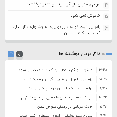
مریم همتیان بازیگر سینما و تئاتر درگذشت
4
خاموش نمی شود
5
راه‌یابی فیلم کوتاه «بی‌خوابی» به جشنواره «تابستان
6
فیلم اینسکو» لهستان
داغ ترین نوشته ها
۱۷:۲۸
عراقچی: توافق با عمان نزدیک است/ تکذیب سهم
۱۵:۲۰
۱۱ درصدی ایران از خزر
پزشکیان: امروز مهم‌ترین نگرانی‌ام معیشت مردم
۸:۳۶
است
ترامپ: مذاکرات با تهران خوب پیش می‌رود
۱۰:۳۳
بازداشت سفیر پیشین فلسطین در لبنان به اتهام
۵:۱۷
فساد و اختلاس اموال
حادثه دریایی در نزدیکی سواحل عمان
۴:۴۱
معاون دفتر پزشکیان: ادعای استعفای رئیس‌جمهور