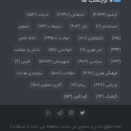
آرشیو
(4743)
اجتماعی
(2730)
ادبیات
(154)
استخدام
(2)
بازار
(404)
تبلیغات
(123)
تصاویر
(165)
تکنولوژی
(180)
حوادث
(2350)
خانه خاص
(393)
خبر فوری
(11)
خواندنی
(151)
دانش و سلامت
(722)
سیاسی
(1902)
شهرستان
(5873)
فارس
(6)
فرهنگی هنری
(487)
مقالات
(508)
نیازمندی ها
(0)
ورزشی
(827)
پیام
(18)
گالری تصاویر
(150)
گرافیک
(114)
گوناگون
(53)
تمام حقوق مادی و معنوی این سایت محفوظ می باشد و استفاده از