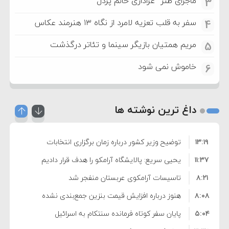
ماجرای طنز “عزاداری خانم پردل”
3
سفر به قلب تعزیه لامرد از نگاه ۱۳ هنرمند عکاس
4
مریم همتیان بازیگر سینما و تئاتر درگذشت
5
خاموش نمی شود
6
داغ ترین نوشته ها
۱۳:۱۹
توضیح وزیر کشور درباره زمان برگزاری انتخابات
۱۱:۳۷
شوراها
یحیی سریع: پالایشگاه آرامکو را هدف قرار دادیم
۸:۲۱
تاسیسات آرامکوی عربستان منفجر شد
۸:۰۸
هنوز درباره افزایش قیمت بنزین جمع‌بندی نشده
۵:۰۴
است/ کالا برگ قطعا افزایش می‌یابد
پایان سفر کوتاه فرمانده سنتکام به اسرائیل