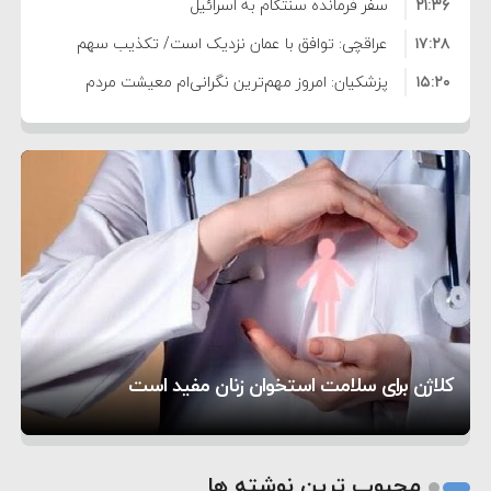
۲۱:۳۶
سفر فرمانده سنتکام به اسرائیل
۱۷:۲۸
عراقچی: توافق با عمان نزدیک است/ تکذیب سهم
۱۵:۲۰
۱۱ درصدی ایران از خزر
پزشکیان: امروز مهم‌ترین نگرانی‌ام معیشت مردم
۸:۳۶
است
ترامپ: مذاکرات با تهران خوب پیش می‌رود
۱۰:۳۳
بازداشت سفیر پیشین فلسطین در لبنان به اتهام
۵:۱۷
فساد و اختلاس اموال
حادثه دریایی در نزدیکی سواحل عمان
۴:۴۱
معاون دفتر پزشکیان: ادعای استعفای رئیس‌جمهور
۲۰:۳۹
واهی و کذب محض است
زمان و تاریخ مذاکرات آمریکا و ایران هنوز نهایی
۶:۵۰
نشده است
وزیر جنگ آمریکا: ماشین جنگی ما آماده حمله
تحسین کارگردان «جنگ و صلح» از سینمای ایران؛ روایتی
۶:۲۱
نظامی علیه ایران است
موافقت ترامپ با لغو حمله به ایران
از عشق عمیق به مردم
کمک خورشید به رفع ناترازی برق
کلاژن برای سلامت استخوان زنان مفید است
1
2
محبوب ترین نوشته ها